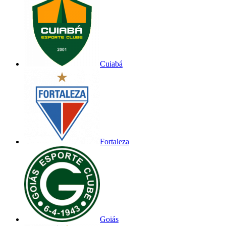
Cuiabá
Fortaleza
Goiás