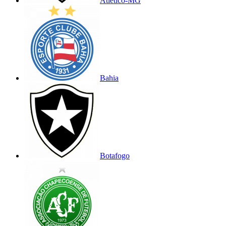
Atlético-MG
Bahia
Botafogo