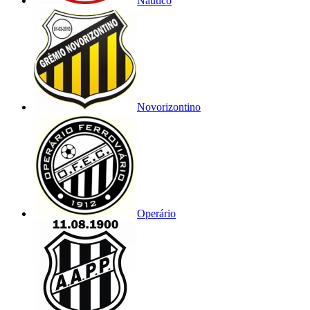
Náutico
Novorizontino
Operário