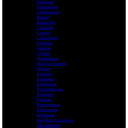
Alagoano
Amapaense
Amazonense
Baiano
Brasiliense
Capixaba
Carioca
Catarinense
Cearense
Gaúcho
Goiano
Maranhense
Mato-Grossense
Mineiro
Paraense
Paraibano
Paranaense
Pernambucano
Piauiense
Potiguar
Rondoniense
Roraimense
Sergipano
Sul-Mato-Grossense
Tocantinense