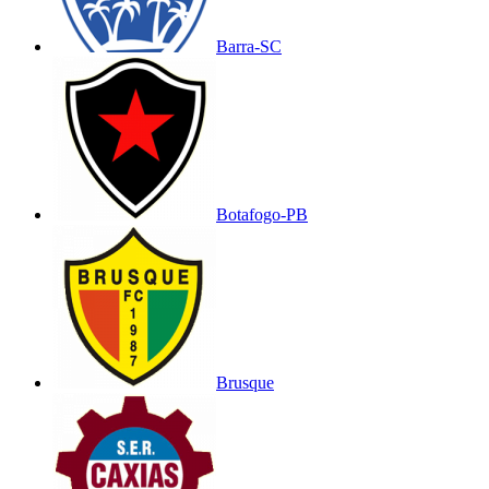
Barra-SC
Botafogo-PB
Brusque