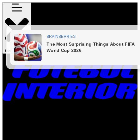
Fechar Menu
Times
Placar
Rádio