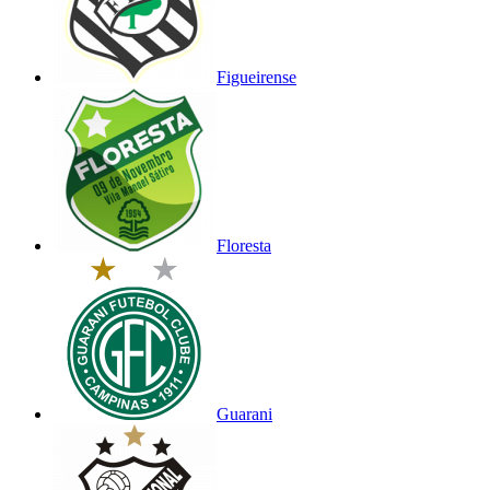
Figueirense
Floresta
Guarani