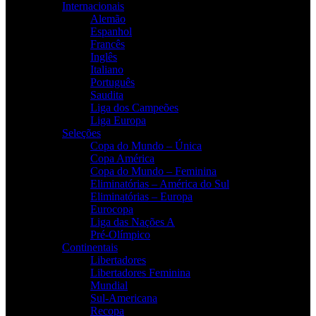
Internacionais
Alemão
Espanhol
Francês
Inglês
Italiano
Português
Saudita
Liga dos Campeões
Liga Europa
Seleções
Copa do Mundo – Única
Copa América
Copa do Mundo – Feminina
Eliminatórias – América do Sul
Eliminatórias – Europa
Eurocopa
Liga das Nações A
Pré-Olímpico
Continentais
Libertadores
Libertadores Feminina
Mundial
Sul-Americana
Recopa