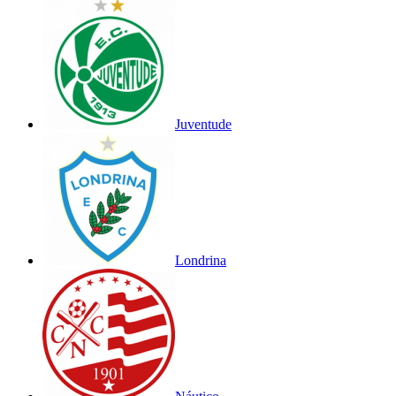
Juventude
Londrina