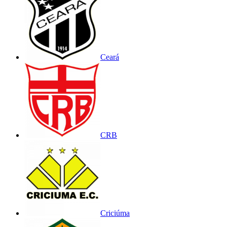
Ceará
CRB
Criciúma