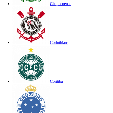
Chapecoense
Corinthians
Coritiba