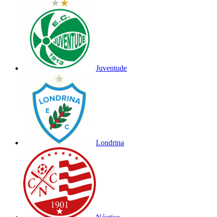
Juventude
Londrina