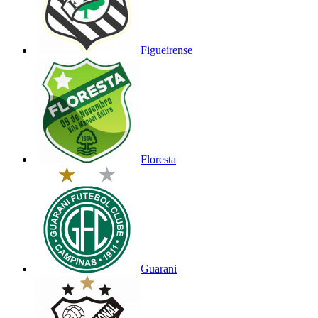
Figueirense
Floresta
Guarani