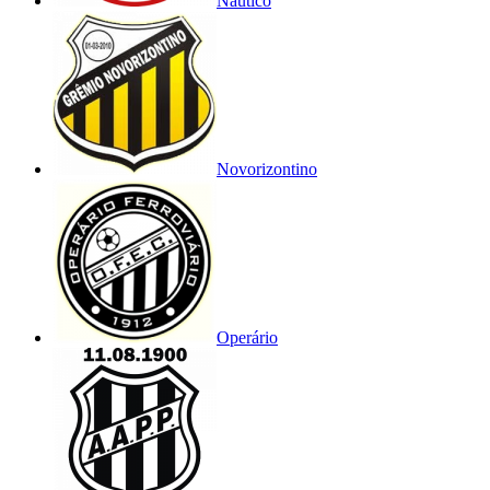
Náutico
Novorizontino
Operário