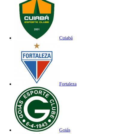
Cuiabá
Fortaleza
Goiás