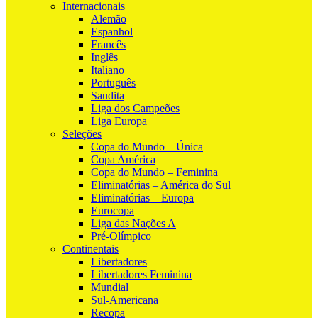
Internacionais
Alemão
Espanhol
Francês
Inglês
Italiano
Português
Saudita
Liga dos Campeões
Liga Europa
Seleções
Copa do Mundo – Única
Copa América
Copa do Mundo – Feminina
Eliminatórias – América do Sul
Eliminatórias – Europa
Eurocopa
Liga das Nações A
Pré-Olímpico
Continentais
Libertadores
Libertadores Feminina
Mundial
Sul-Americana
Recopa