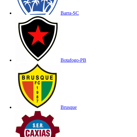
Barra-SC
Botafogo-PB
Brusque