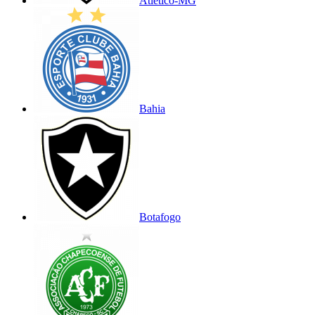
Atlético-MG
Bahia
Botafogo