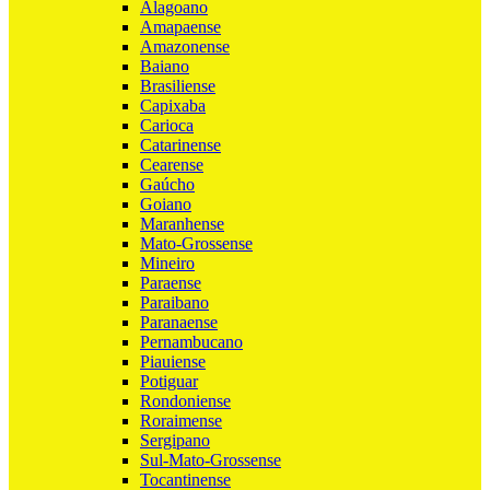
Alagoano
Amapaense
Amazonense
Baiano
Brasiliense
Capixaba
Carioca
Catarinense
Cearense
Gaúcho
Goiano
Maranhense
Mato-Grossense
Mineiro
Paraense
Paraibano
Paranaense
Pernambucano
Piauiense
Potiguar
Rondoniense
Roraimense
Sergipano
Sul-Mato-Grossense
Tocantinense