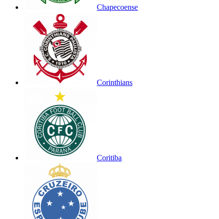
Chapecoense
Corinthians
Coritiba