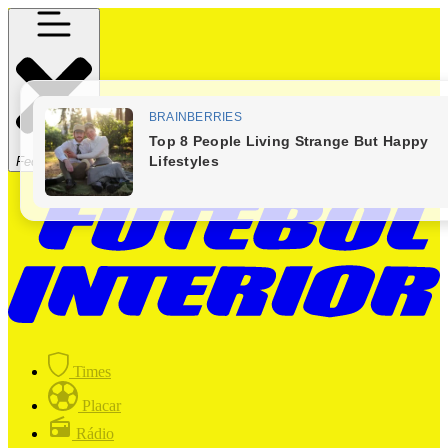
Fechar Menu
Times
Placar
Rádio