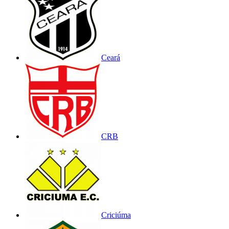
Ceará
CRB
Criciúma