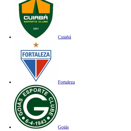
Cuiabá
Fortaleza
Goiás