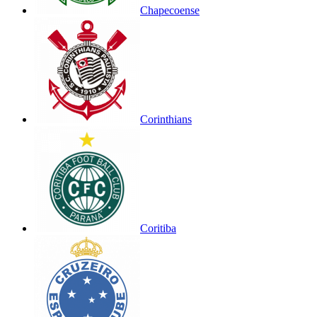
Chapecoense
Corinthians
Coritiba