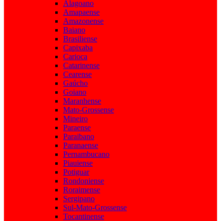
Alagoano
Amapaense
Amazonense
Baiano
Brasiliense
Capixaba
Carioca
Catarinense
Cearense
Gaúcho
Goiano
Maranhense
Mato-Grossense
Mineiro
Paraense
Paraibano
Paranaense
Pernambucano
Piauiense
Potiguar
Rondoniense
Roraimense
Sergipano
Sul-Mato-Grossense
Tocantinense