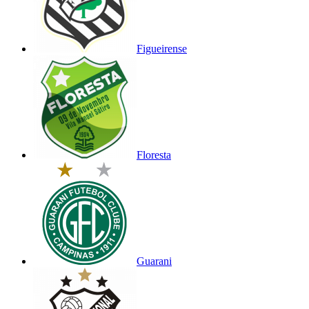
Figueirense
Floresta
Guarani