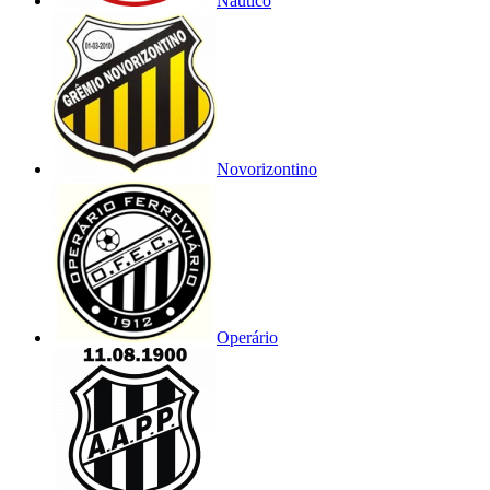
Náutico
Novorizontino
Operário