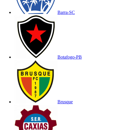
Barra-SC
Botafogo-PB
Brusque