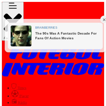
Fechar Menu
Times
Placar
Rádio