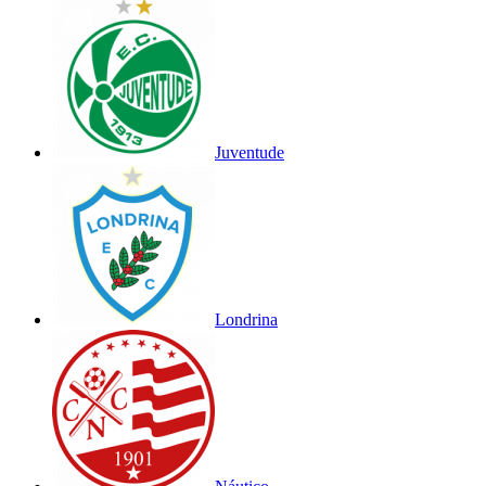
Juventude
Londrina