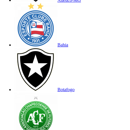
Atlético-MG
Bahia
Botafogo