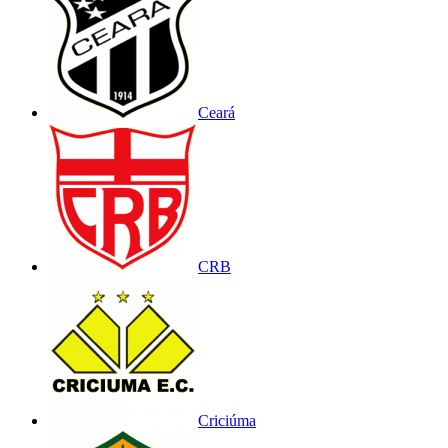
Ceará
CRB
Criciúma