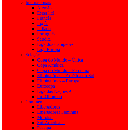
Internacionais
Alemão
Espanhol
Francês
Inglês
Italiano
Português
Saudita
Liga dos Campeões
Liga Europa
Seleções
Copa do Mundo – Única
Copa América
Copa do Mundo – Feminina
Eliminatórias – América do Sul
Eliminatórias – Europa
Eurocopa
Liga das Nações A
Pré-Olímpico
Continentais
Libertadores
Libertadores Feminina
Mundial
Sul-Americana
Recopa