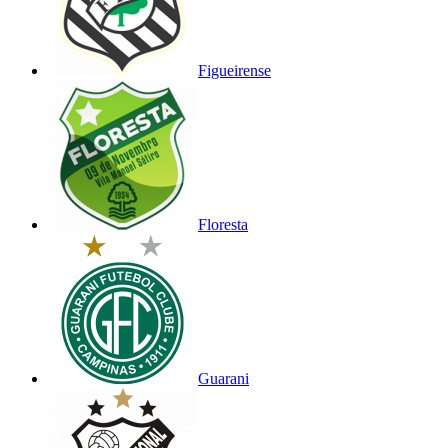
Figueirense
Floresta
Guarani