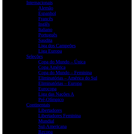
Internacionais
Alemão
Espanhol
Francês
Inglês
Italiano
Português
Saudita
Liga dos Campeões
Liga Europa
Seleções
Copa do Mundo – Única
Copa América
Copa do Mundo – Feminina
Eliminatórias – América do Sul
Eliminatórias – Europa
Eurocopa
Liga das Nações A
Pré-Olímpico
Continentais
Libertadores
Libertadores Feminina
Mundial
Sul-Americana
Recopa