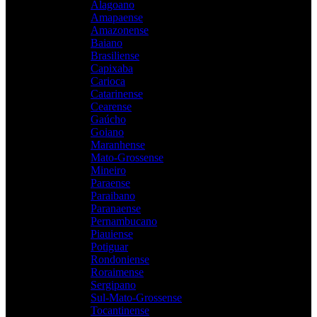
Alagoano
Amapaense
Amazonense
Baiano
Brasiliense
Capixaba
Carioca
Catarinense
Cearense
Gaúcho
Goiano
Maranhense
Mato-Grossense
Mineiro
Paraense
Paraibano
Paranaense
Pernambucano
Piauiense
Potiguar
Rondoniense
Roraimense
Sergipano
Sul-Mato-Grossense
Tocantinense