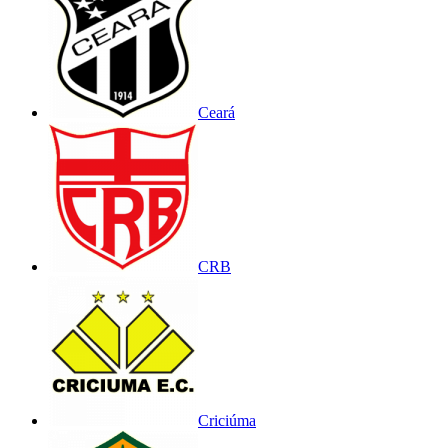
Ceará
CRB
Criciúma