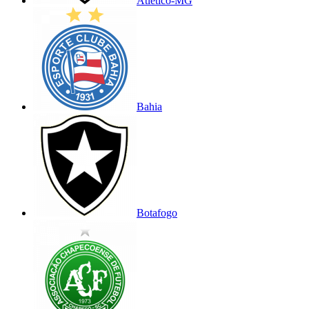
Atlético-MG
Bahia
Botafogo