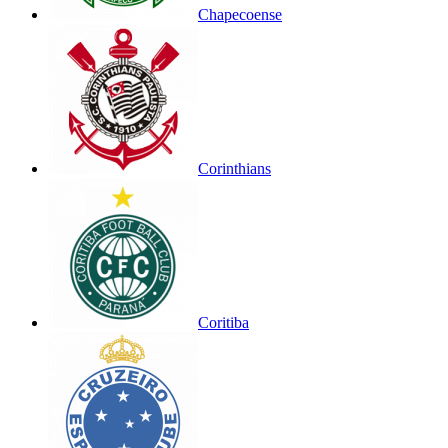
Chapecoense
Corinthians
Coritiba