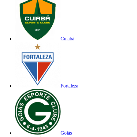
Cuiabá
Fortaleza
Goiás