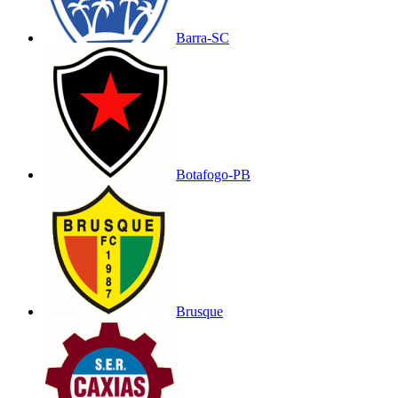
Barra-SC
Botafogo-PB
Brusque