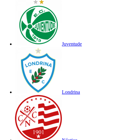
Juventude
Londrina