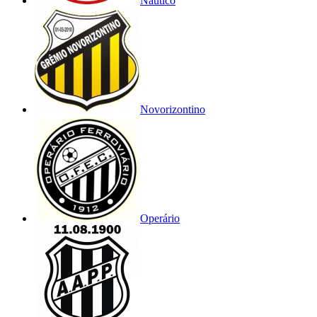
Náutico
Novorizontino
Operário