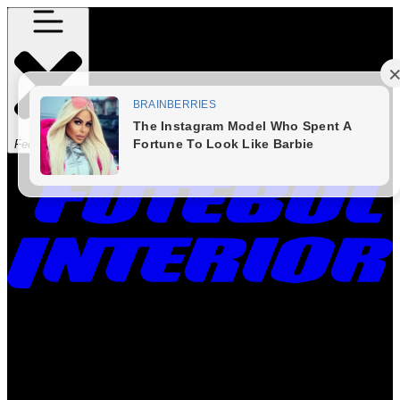
Fechar Menu
Times
Placar
Rádio