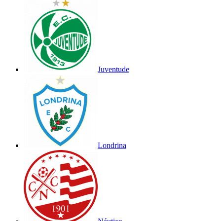
Juventude
Londrina