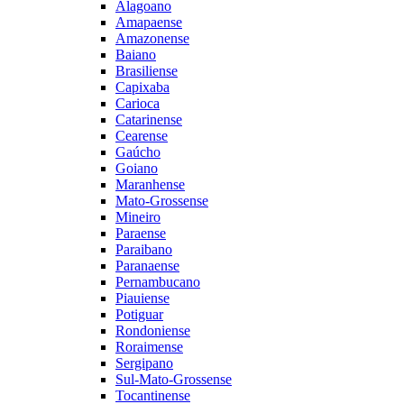
Alagoano
Amapaense
Amazonense
Baiano
Brasiliense
Capixaba
Carioca
Catarinense
Cearense
Gaúcho
Goiano
Maranhense
Mato-Grossense
Mineiro
Paraense
Paraibano
Paranaense
Pernambucano
Piauiense
Potiguar
Rondoniense
Roraimense
Sergipano
Sul-Mato-Grossense
Tocantinense