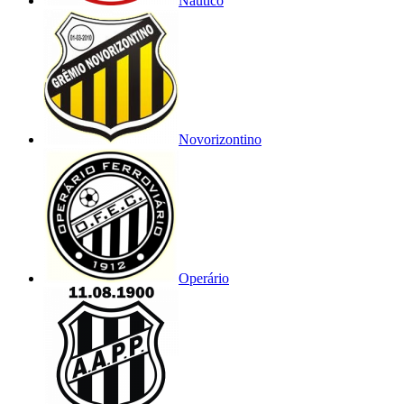
Náutico
Novorizontino
Operário