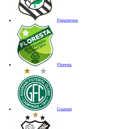
Figueirense
Floresta
Guarani