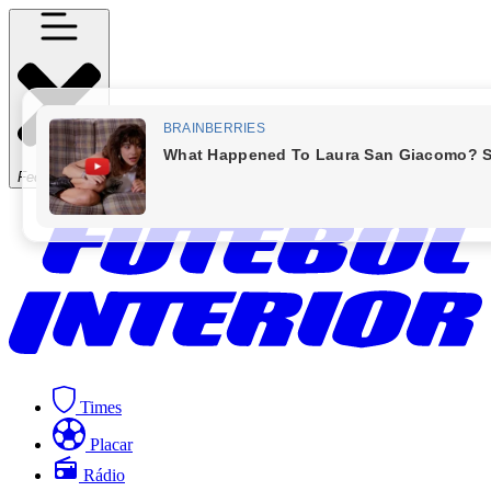
Fechar Menu
Times
Placar
Rádio