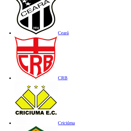
Ceará
CRB
Criciúma