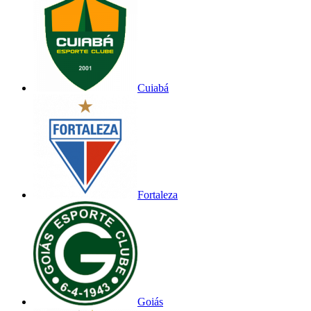
Cuiabá
Fortaleza
Goiás