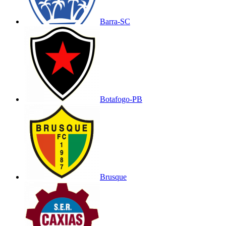
Barra-SC
Botafogo-PB
Brusque