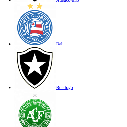
Atlético-MG
Bahia
Botafogo