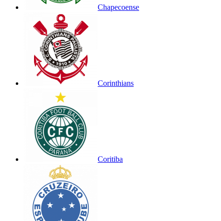
Chapecoense
Corinthians
Coritiba