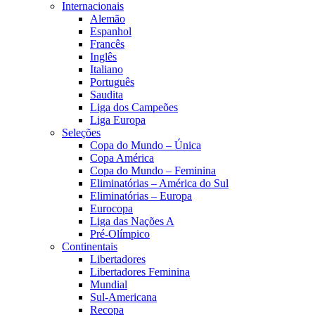
Internacionais
Alemão
Espanhol
Francês
Inglês
Italiano
Português
Saudita
Liga dos Campeões
Liga Europa
Seleções
Copa do Mundo – Única
Copa América
Copa do Mundo – Feminina
Eliminatórias – América do Sul
Eliminatórias – Europa
Eurocopa
Liga das Nações A
Pré-Olímpico
Continentais
Libertadores
Libertadores Feminina
Mundial
Sul-Americana
Recopa