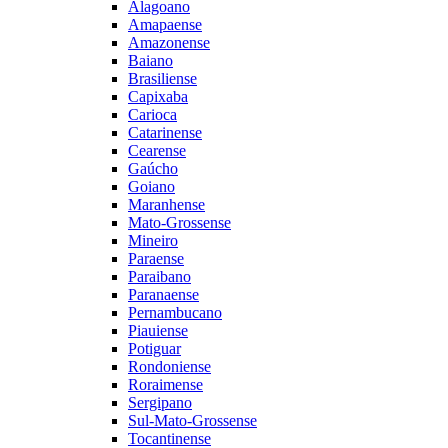
Alagoano
Amapaense
Amazonense
Baiano
Brasiliense
Capixaba
Carioca
Catarinense
Cearense
Gaúcho
Goiano
Maranhense
Mato-Grossense
Mineiro
Paraense
Paraibano
Paranaense
Pernambucano
Piauiense
Potiguar
Rondoniense
Roraimense
Sergipano
Sul-Mato-Grossense
Tocantinense