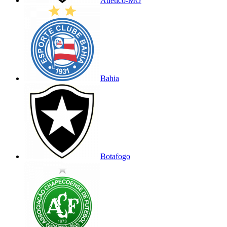
Atlético-MG
Bahia
Botafogo