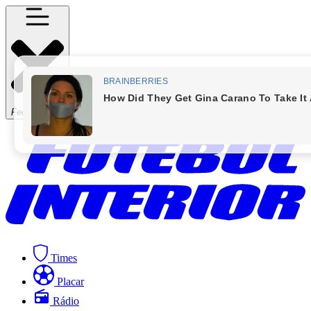
Fechar Menu
Times
Placar
Rádio