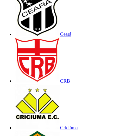
Ceará
CRB
Criciúma