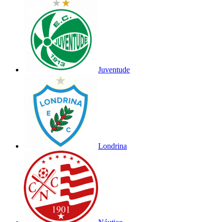
Juventude
Londrina