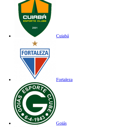
Cuiabá
Fortaleza
Goiás