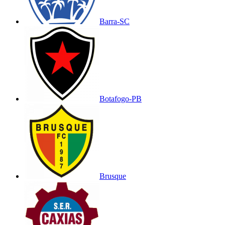
Barra-SC
Botafogo-PB
Brusque