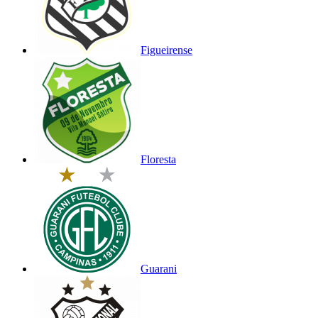
Figueirense
Floresta
Guarani