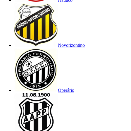
Náutico
Novorizontino
Operário