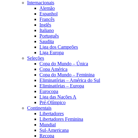
Internacionais
Alemão
Espanhol
Francês
Inglês
Italiano
Português
Saudita
Liga dos Campeões
Liga Europa
Seleções
Copa do Mundo – Única
Copa América
Copa do Mundo – Feminina
Eliminatórias – América do Sul
Eliminatórias – Europa
Eurocopa
Liga das Nações A
Pré-Olímpico
Continentais
Libertadores
Libertadores Feminina
Mundial
Sul-Americana
Recopa