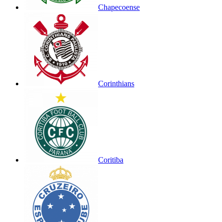
Chapecoense
Corinthians
Coritiba