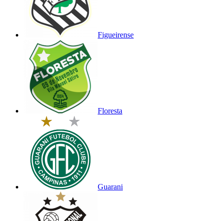
Figueirense
Floresta
Guarani