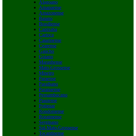
Alagoano
Amapaense
Amazonense
Baiano
Brasiliense
Capixaba
Carioca
Catarinense
Cearense
Gaúcho
Goiano
Maranhense
Mato-Grossense
Mineiro
Paraense
Paraibano
Paranaense
Pernambucano
Piauiense
Potiguar
Rondoniense
Roraimense
Sergipano
Sul-Mato-Grossense
Tocantinense