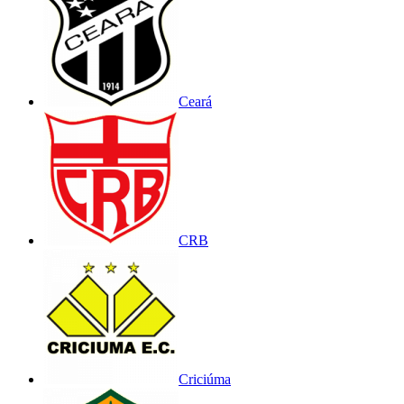
Ceará
CRB
Criciúma