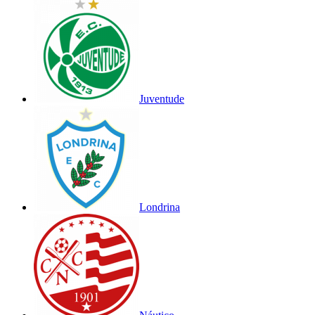
Juventude
Londrina