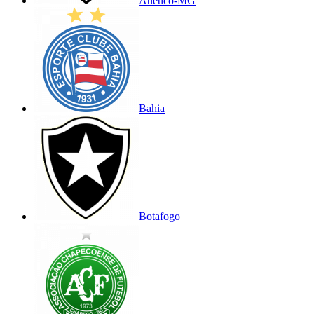
Atlético-MG
Bahia
Botafogo