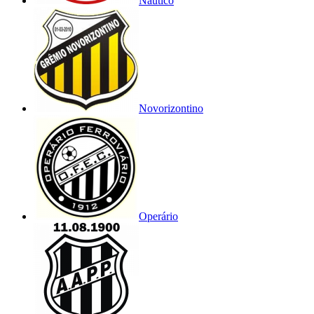
Náutico
Novorizontino
Operário