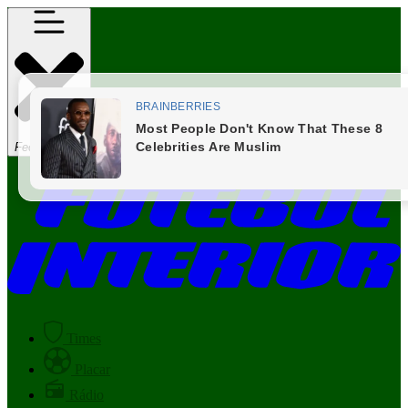
Fechar Menu
Times
Placar
Rádio