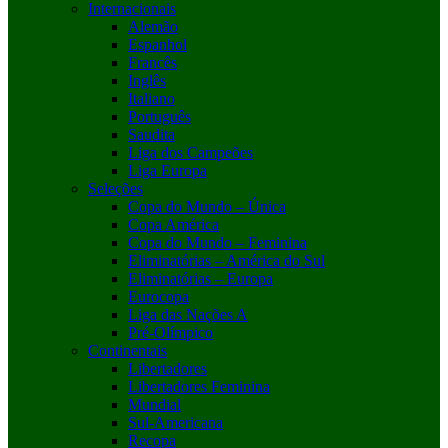
Internacionais
Alemão
Espanhol
Francês
Inglês
Italiano
Português
Saudita
Liga dos Campeões
Liga Europa
Seleções
Copa do Mundo – Única
Copa América
Copa do Mundo – Feminina
Eliminatórias – América do Sul
Eliminatórias – Europa
Eurocopa
Liga das Nações A
Pré-Olímpico
Continentais
Libertadores
Libertadores Feminina
Mundial
Sul-Americana
Recopa