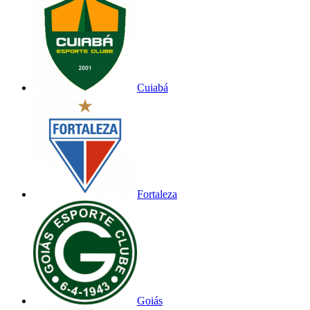
Cuiabá
Fortaleza
Goiás