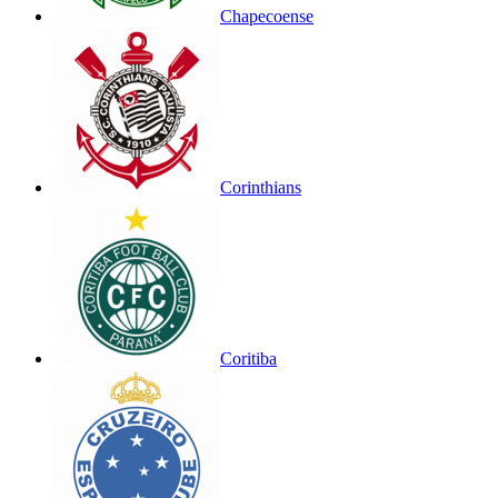
Chapecoense
Corinthians
Coritiba