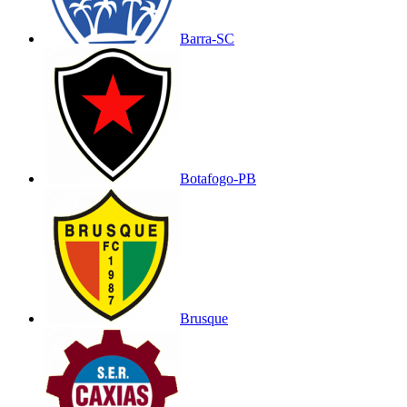
Barra-SC
Botafogo-PB
Brusque