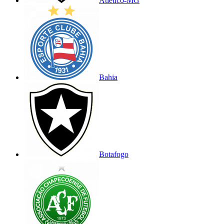
Atlético-MG
Bahia
Botafogo