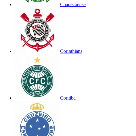
Chapecoense
Corinthians
Coritiba