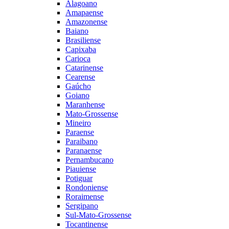
Alagoano
Amapaense
Amazonense
Baiano
Brasiliense
Capixaba
Carioca
Catarinense
Cearense
Gaúcho
Goiano
Maranhense
Mato-Grossense
Mineiro
Paraense
Paraibano
Paranaense
Pernambucano
Piauiense
Potiguar
Rondoniense
Roraimense
Sergipano
Sul-Mato-Grossense
Tocantinense