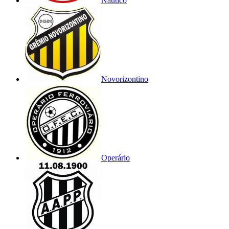
Náutico
Novorizontino
Operário