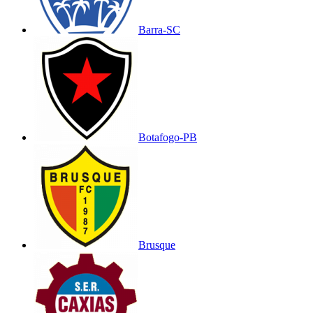
Barra-SC
Botafogo-PB
Brusque