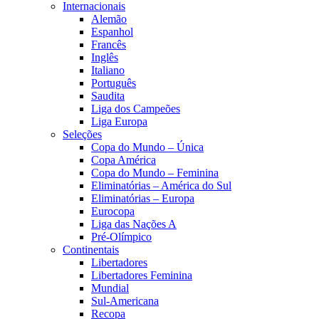
Internacionais
Alemão
Espanhol
Francês
Inglês
Italiano
Português
Saudita
Liga dos Campeões
Liga Europa
Seleções
Copa do Mundo – Única
Copa América
Copa do Mundo – Feminina
Eliminatórias – América do Sul
Eliminatórias – Europa
Eurocopa
Liga das Nações A
Pré-Olímpico
Continentais
Libertadores
Libertadores Feminina
Mundial
Sul-Americana
Recopa