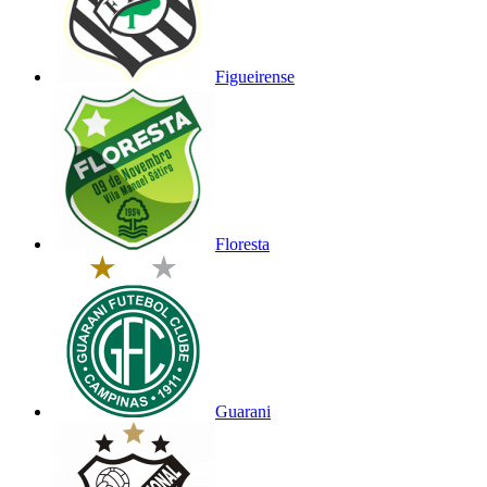
Figueirense
Floresta
Guarani