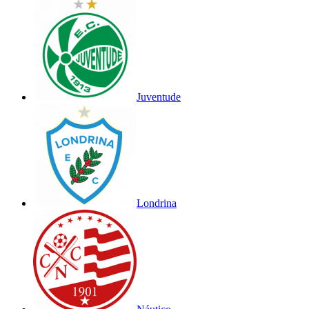
Juventude
Londrina