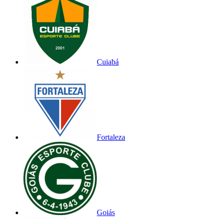
Cuiabá
Fortaleza
Goiás