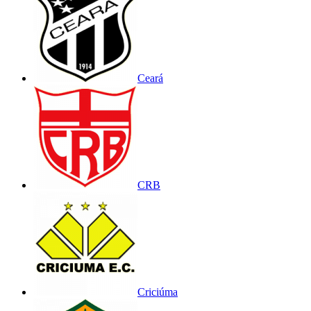
Ceará
CRB
Criciúma