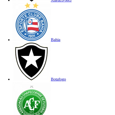
Atlético-MG
Bahia
Botafogo