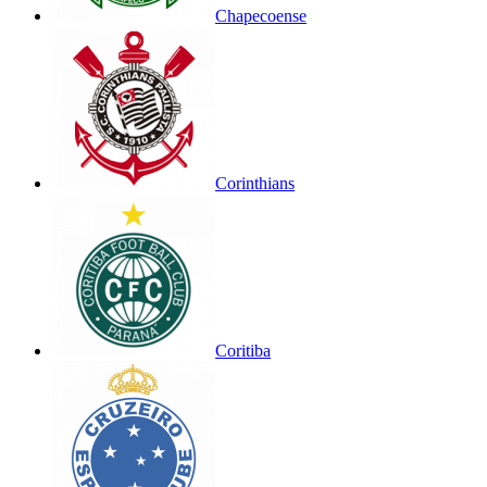
Chapecoense
Corinthians
Coritiba