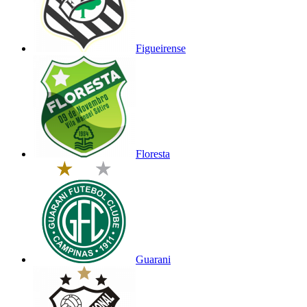
Figueirense
Floresta
Guarani