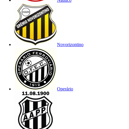
Náutico
Novorizontino
Operário