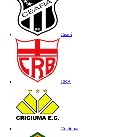
Ceará
CRB
Criciúma