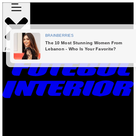
Fechar Menu
Times
Placar
Rádio