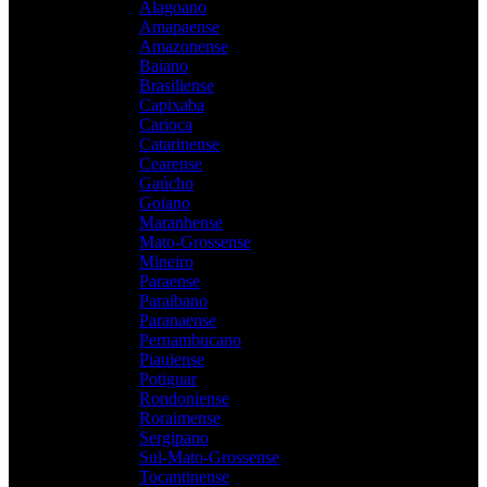
Alagoano
Amapaense
Amazonense
Baiano
Brasiliense
Capixaba
Carioca
Catarinense
Cearense
Gaúcho
Goiano
Maranhense
Mato-Grossense
Mineiro
Paraense
Paraibano
Paranaense
Pernambucano
Piauiense
Potiguar
Rondoniense
Roraimense
Sergipano
Sul-Mato-Grossense
Tocantinense