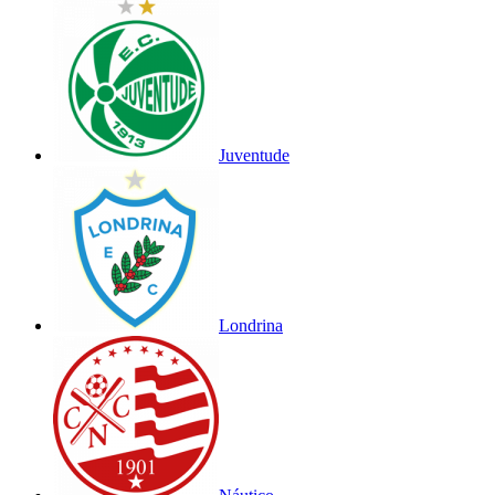
Juventude
Londrina