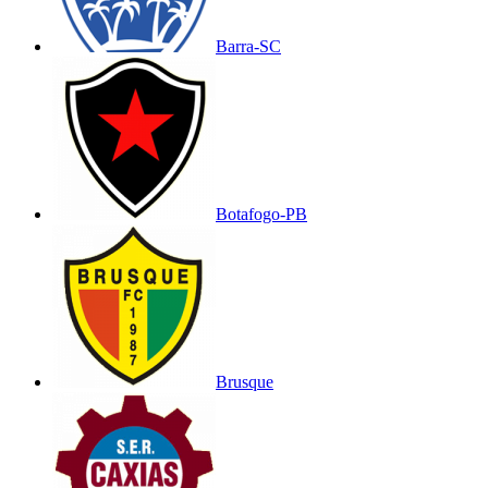
Barra-SC
Botafogo-PB
Brusque