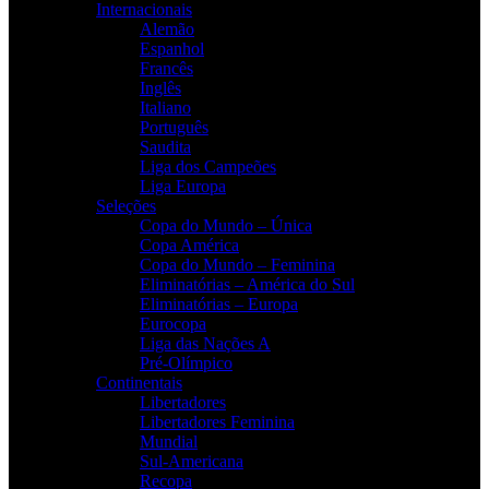
Internacionais
Alemão
Espanhol
Francês
Inglês
Italiano
Português
Saudita
Liga dos Campeões
Liga Europa
Seleções
Copa do Mundo – Única
Copa América
Copa do Mundo – Feminina
Eliminatórias – América do Sul
Eliminatórias – Europa
Eurocopa
Liga das Nações A
Pré-Olímpico
Continentais
Libertadores
Libertadores Feminina
Mundial
Sul-Americana
Recopa