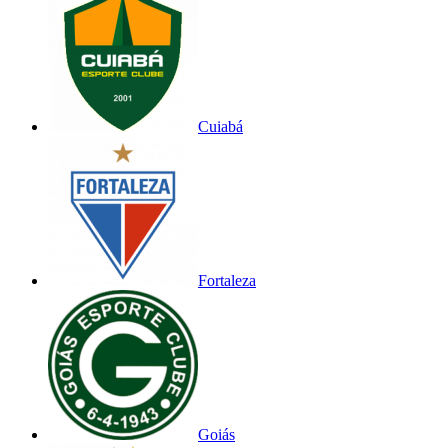
Cuiabá
Fortaleza
Goiás