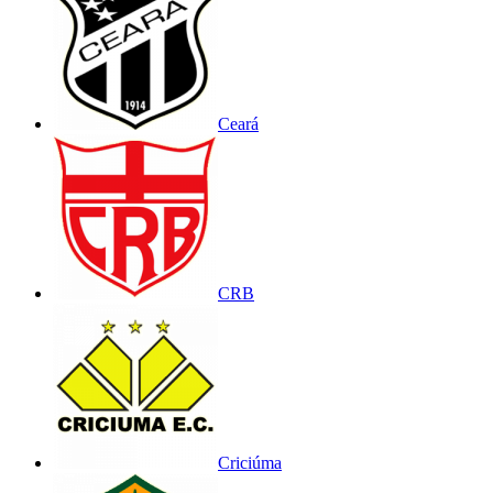
Ceará
CRB
Criciúma