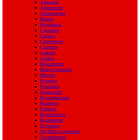
Alagoano
Amapaense
Amazonense
Baiano
Brasiliense
Capixaba
Carioca
Catarinense
Cearense
Gaúcho
Goiano
Maranhense
Mato-Grossense
Mineiro
Paraense
Paraibano
Paranaense
Pernambucano
Piauiense
Potiguar
Rondoniense
Roraimense
Sergipano
Sul-Mato-Grossense
Tocantinense