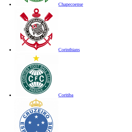
Chapecoense
Corinthians
Coritiba