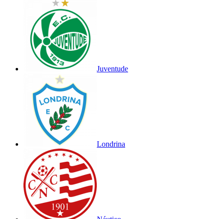
Juventude
Londrina