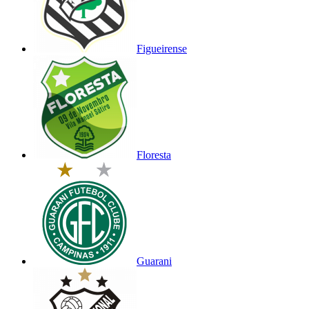
Figueirense
Floresta
Guarani