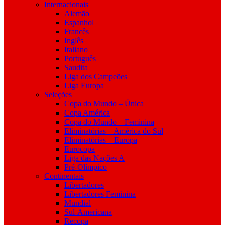
Internacionais
Alemão
Espanhol
Francês
Inglês
Italiano
Português
Saudita
Liga dos Campeões
Liga Europa
Seleções
Copa do Mundo – Única
Copa América
Copa do Mundo – Feminina
Eliminatórias – América do Sul
Eliminatórias – Europa
Eurocopa
Liga das Nações A
Pré-Olímpico
Continentais
Libertadores
Libertadores Feminina
Mundial
Sul-Americana
Recopa