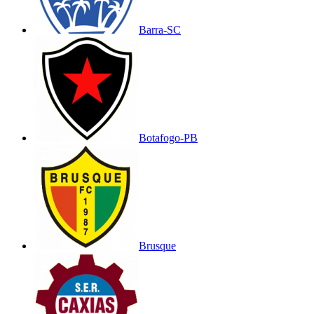
Barra-SC
Botafogo-PB
Brusque