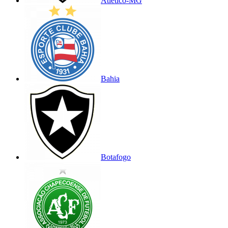
Atlético-MG
Bahia
Botafogo