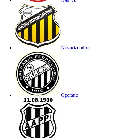
Náutico
Novorizontino
Operário