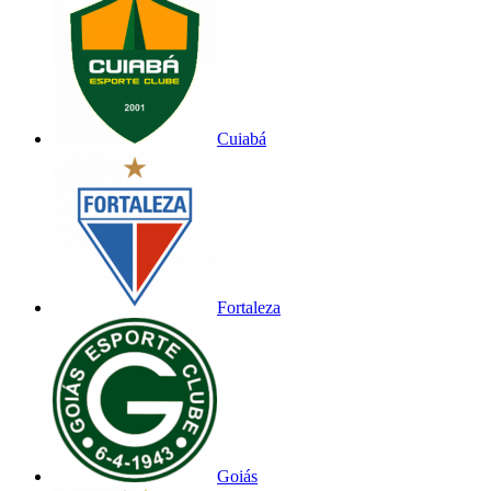
Cuiabá
Fortaleza
Goiás