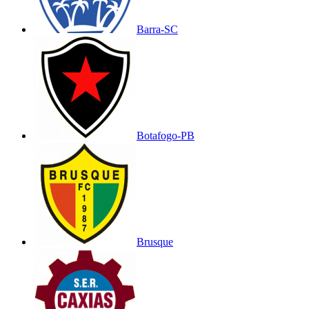
Barra-SC
Botafogo-PB
Brusque