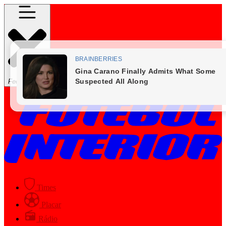
Fechar Menu
Times
Placar
Rádio