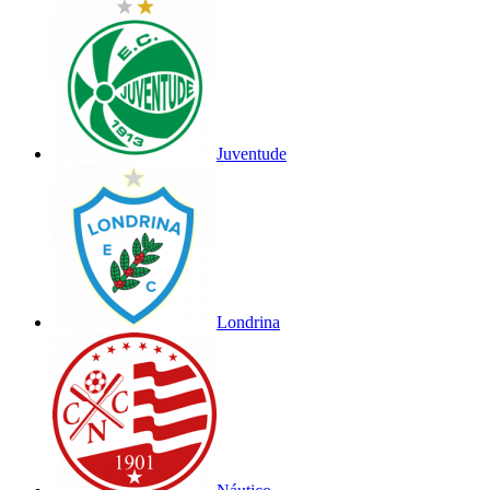
Juventude
Londrina