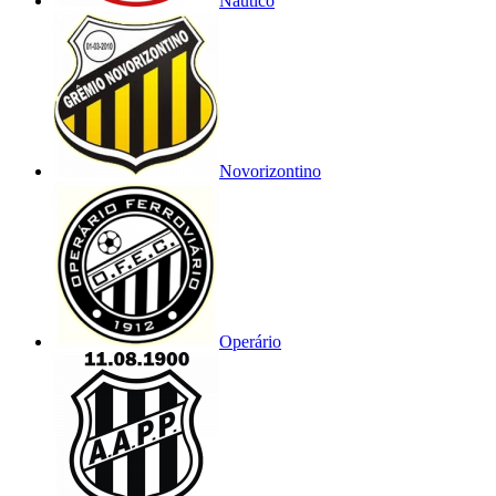
Náutico
Novorizontino
Operário