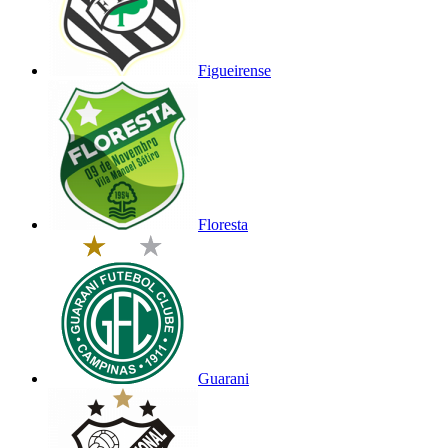
Figueirense
Floresta
Guarani