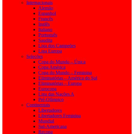
Internacionais
Alemão
Espanhol
Francês
Inglês
Italiano
Português
Saudita
Liga dos Campeões
Liga Europa
Seleções
Copa do Mundo – Única
Copa América
Copa do Mundo – Feminina
Eliminatórias – América do Sul
Eliminatórias – Europa
Eurocopa
Liga das Nações A
Pré-Olímpico
Continentais
Libertadores
Libertadores Feminina
Mundial
Sul-Americana
Recopa