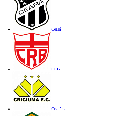
Ceará
CRB
Criciúma