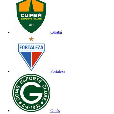
Cuiabá
Fortaleza
Goiás