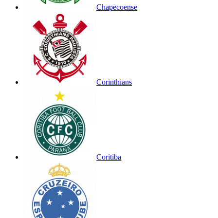
Chapecoense
Corinthians
Coritiba