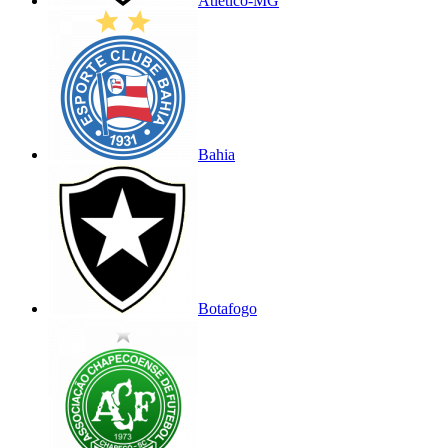
Atlético-MG
Bahia
Botafogo