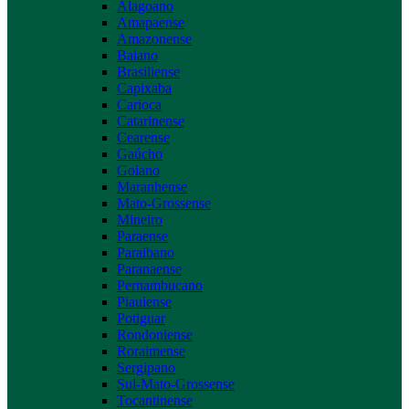
Alagoano
Amapaense
Amazonense
Baiano
Brasiliense
Capixaba
Carioca
Catarinense
Cearense
Gaúcho
Goiano
Maranhense
Mato-Grossense
Mineiro
Paraense
Paraibano
Paranaense
Pernambucano
Piauiense
Potiguar
Rondoniense
Roraimense
Sergipano
Sul-Mato-Grossense
Tocantinense