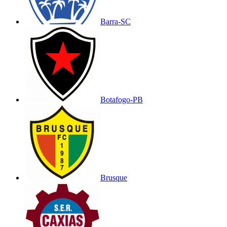
Barra-SC
Botafogo-PB
Brusque