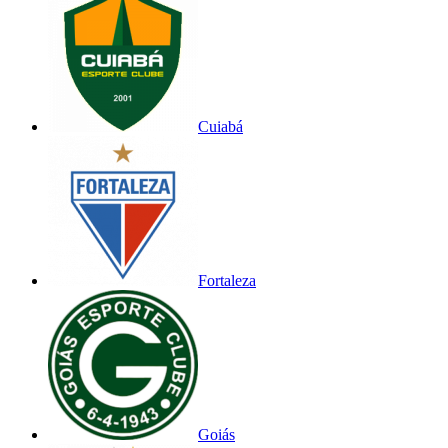
Cuiabá
Fortaleza
Goiás