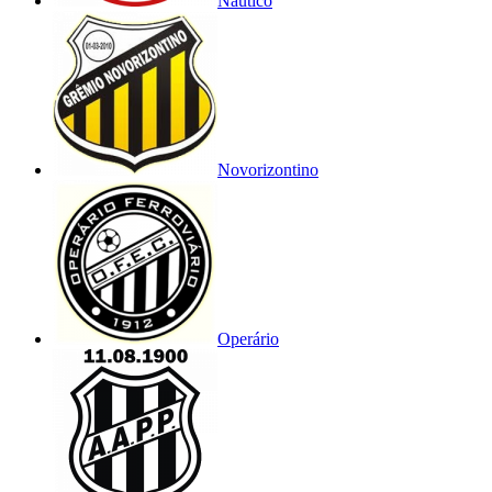
Náutico
Novorizontino
Operário