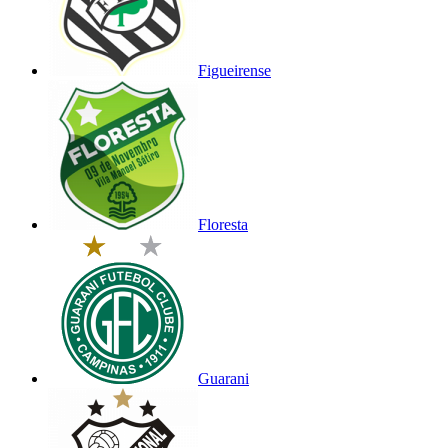
Figueirense
Floresta
Guarani