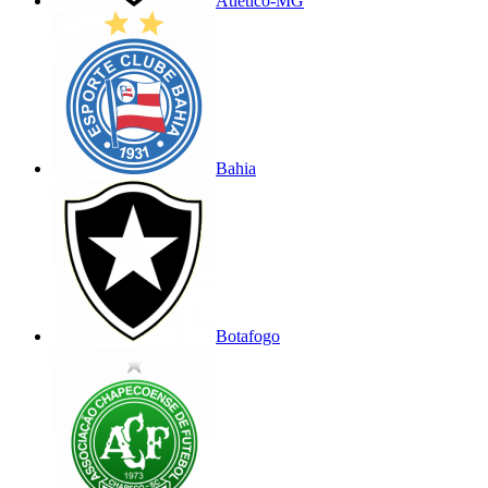
Atlético-MG
Bahia
Botafogo