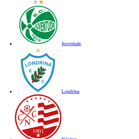
Juventude
Londrina