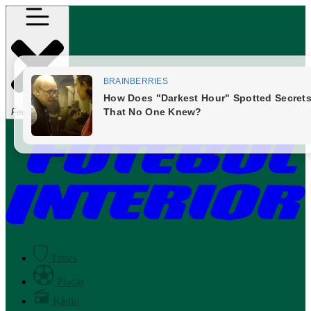
Fechar Menu
Times
Placar
Rádio