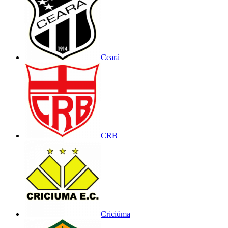
Ceará
CRB
Criciúma