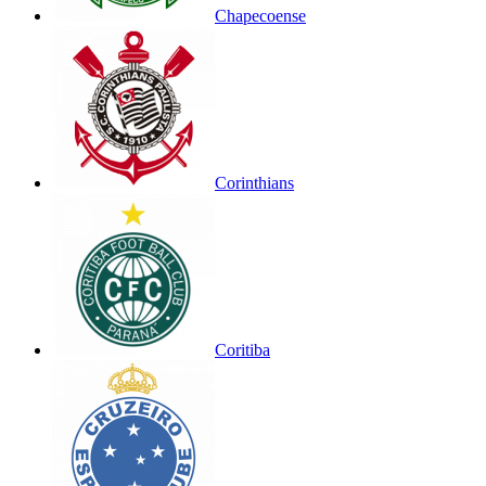
Chapecoense
Corinthians
Coritiba