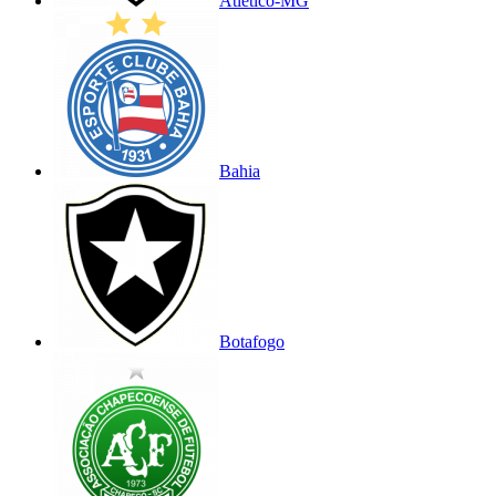
Atlético-MG
Bahia
Botafogo