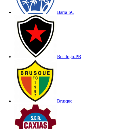
Barra-SC
Botafogo-PB
Brusque