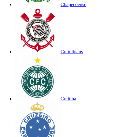
Chapecoense
Corinthians
Coritiba