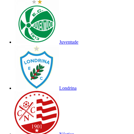
Juventude
Londrina