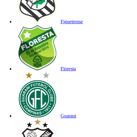
Figueirense
Floresta
Guarani