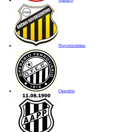
Náutico
Novorizontino
Operário