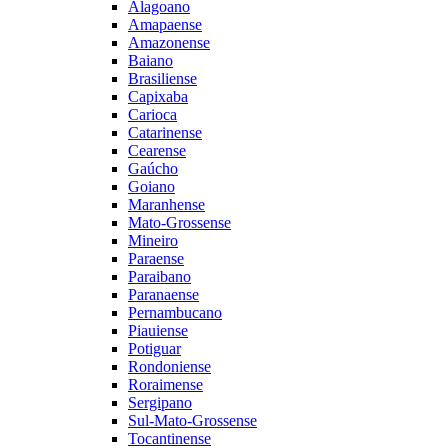
Alagoano
Amapaense
Amazonense
Baiano
Brasiliense
Capixaba
Carioca
Catarinense
Cearense
Gaúcho
Goiano
Maranhense
Mato-Grossense
Mineiro
Paraense
Paraibano
Paranaense
Pernambucano
Piauiense
Potiguar
Rondoniense
Roraimense
Sergipano
Sul-Mato-Grossense
Tocantinense