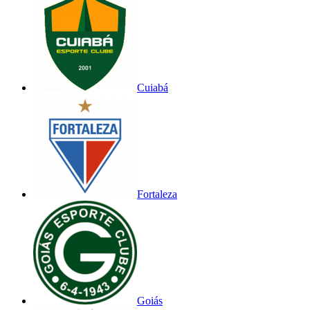
Cuiabá
Fortaleza
Goiás