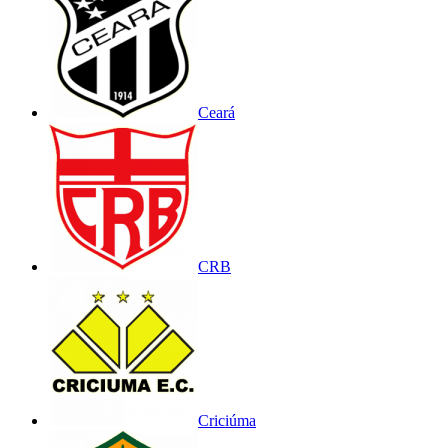
Ceará
CRB
Criciúma