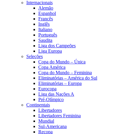
Internacionais
Alemão
Espanhol
Francês
Inglês
Italiano
Português
Saudita
Liga dos Campeões
Liga Europa
Seleções
Copa do Mundo – Única
Copa América
Copa do Mundo – Feminina
Eliminatórias – América do Sul
Eliminatórias – Europa
Eurocopa
Liga das Nações A
Pré-Olímpico
Continentais
Libertadores
Libertadores Feminina
Mundial
Sul-Americana
Recopa