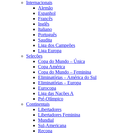
Internacionais
Alemão
Espanhol
Francês
Inglês
Italiano
Português
Saudita
Liga dos Campeões
Liga Europa
Seleções
Copa do Mundo – Única
Copa América
Copa do Mundo – Feminina
Eliminatórias – América do Sul
Eliminatórias – Europa
Eurocopa
Liga das Nações A
Pré-Olímpico
Continentais
Libertadores
Libertadores Feminina
Mundial
Sul-Americana
Recopa