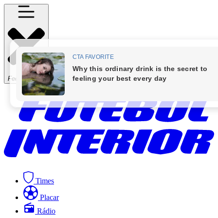
Fechar Menu
Times
Placar
Rádio