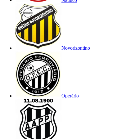
Náutico
Novorizontino
Operário