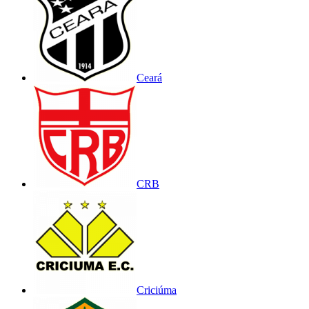
Ceará
CRB
Criciúma