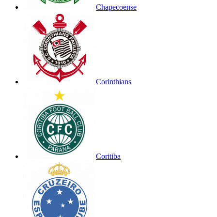
Chapecoense
Corinthians
Coritiba