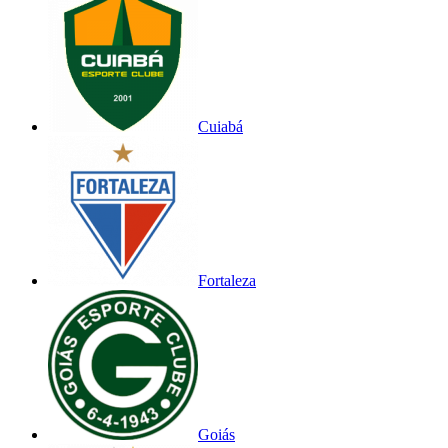
Cuiabá
Fortaleza
Goiás