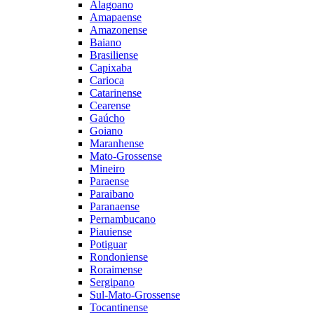
Alagoano
Amapaense
Amazonense
Baiano
Brasiliense
Capixaba
Carioca
Catarinense
Cearense
Gaúcho
Goiano
Maranhense
Mato-Grossense
Mineiro
Paraense
Paraibano
Paranaense
Pernambucano
Piauiense
Potiguar
Rondoniense
Roraimense
Sergipano
Sul-Mato-Grossense
Tocantinense