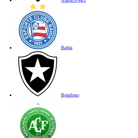
Atlético-MG
Bahia
Botafogo