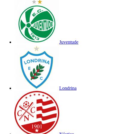
Juventude
Londrina