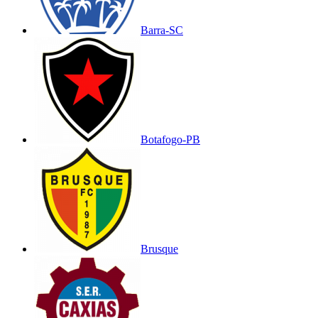
Barra-SC
Botafogo-PB
Brusque