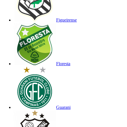
Figueirense
Floresta
Guarani