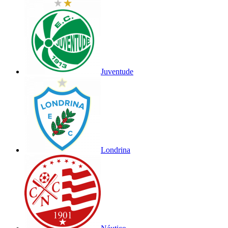
Juventude
Londrina