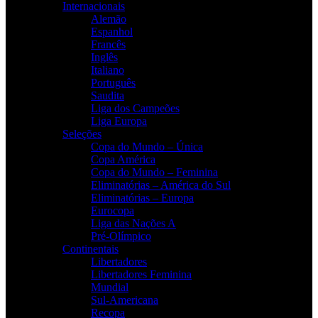
Internacionais
Alemão
Espanhol
Francês
Inglês
Italiano
Português
Saudita
Liga dos Campeões
Liga Europa
Seleções
Copa do Mundo – Única
Copa América
Copa do Mundo – Feminina
Eliminatórias – América do Sul
Eliminatórias – Europa
Eurocopa
Liga das Nações A
Pré-Olímpico
Continentais
Libertadores
Libertadores Feminina
Mundial
Sul-Americana
Recopa