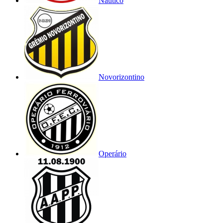
Náutico
Novorizontino
Operário