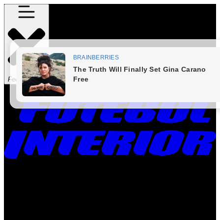
Fechar Menu
Times
Placar
Rádio