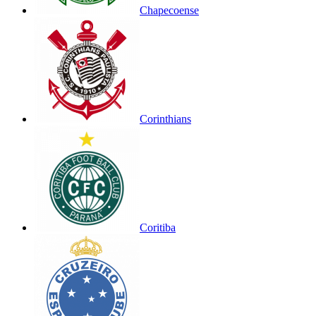
Chapecoense
Corinthians
Coritiba