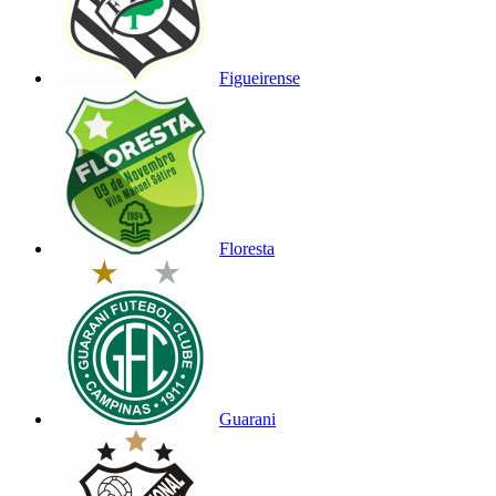
Figueirense
Floresta
Guarani