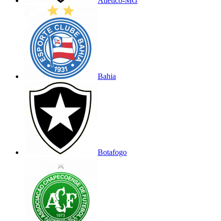
Atlético-MG
Bahia
Botafogo