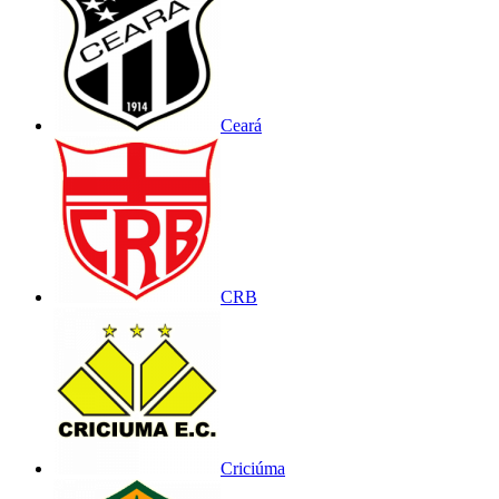
Ceará
CRB
Criciúma