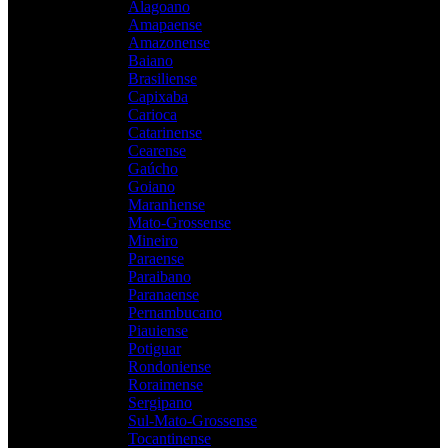
Alagoano
Amapaense
Amazonense
Baiano
Brasiliense
Capixaba
Carioca
Catarinense
Cearense
Gaúcho
Goiano
Maranhense
Mato-Grossense
Mineiro
Paraense
Paraibano
Paranaense
Pernambucano
Piauiense
Potiguar
Rondoniense
Roraimense
Sergipano
Sul-Mato-Grossense
Tocantinense