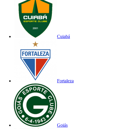
Cuiabá
Fortaleza
Goiás