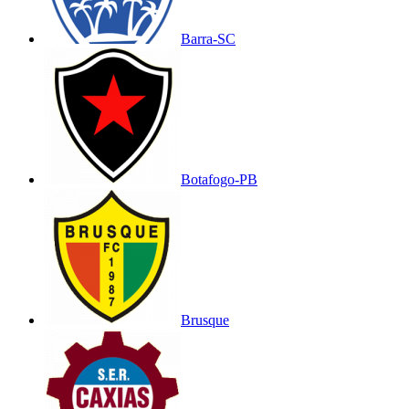
Barra-SC
Botafogo-PB
Brusque