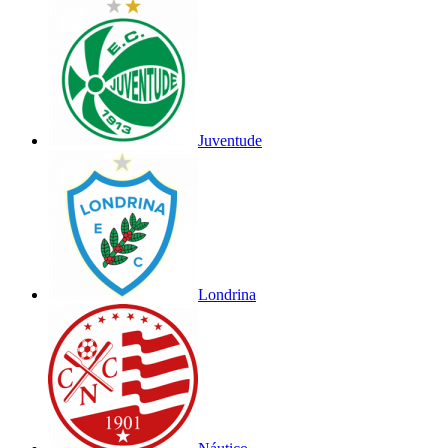
Juventude
Londrina