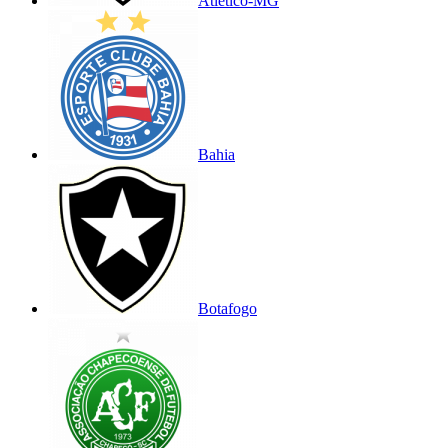
Atlético-MG
Bahia
Botafogo