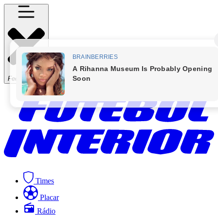
Fechar Menu
Times
Placar
Rádio