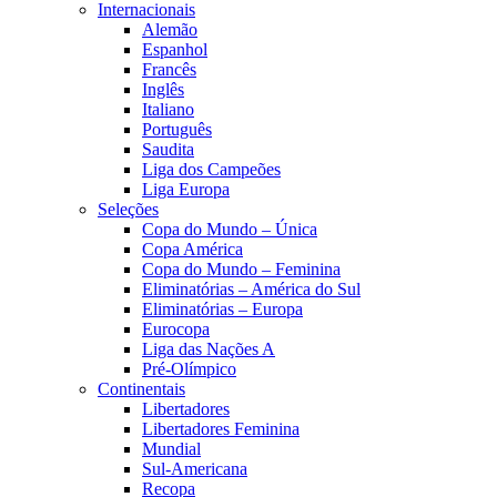
Internacionais
Alemão
Espanhol
Francês
Inglês
Italiano
Português
Saudita
Liga dos Campeões
Liga Europa
Seleções
Copa do Mundo – Única
Copa América
Copa do Mundo – Feminina
Eliminatórias – América do Sul
Eliminatórias – Europa
Eurocopa
Liga das Nações A
Pré-Olímpico
Continentais
Libertadores
Libertadores Feminina
Mundial
Sul-Americana
Recopa