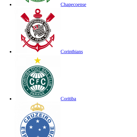
Chapecoense
Corinthians
Coritiba