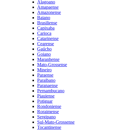
Alagoano
Amapaense
Amazonense
Baiano
Brasiliense
Capixaba
Carioca
Catarinense
Cearense
Gaúcho
Goiano
Maranhense
Mato-Grossense
Mineiro
Paraense
Paraibano
Paranaense
Pernambucano
Piauiense
Potiguar
Rondoniense
Roraimense
Sergipano
Sul-Mato-Grossense
Tocantinense