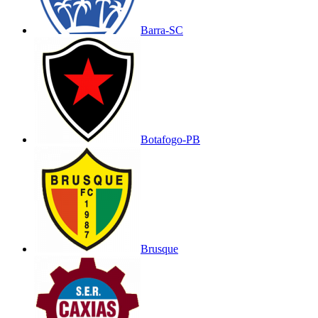
Barra-SC
Botafogo-PB
Brusque