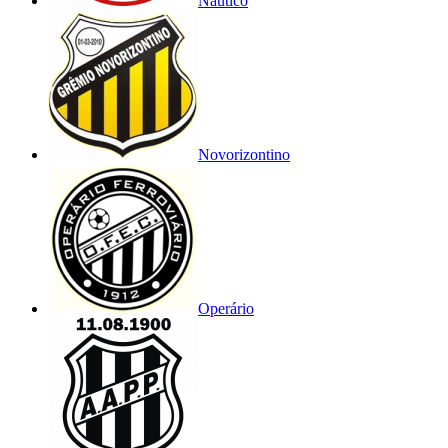
Náutico
Novorizontino
Operário