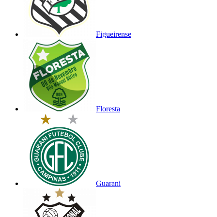
Figueirense
Floresta
Guarani