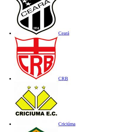
Ceará
CRB
Criciúma