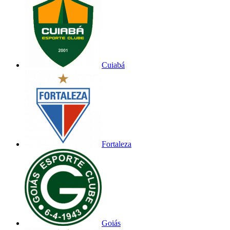
Cuiabá
Fortaleza
Goiás