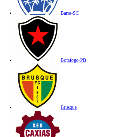
Barra-SC
Botafogo-PB
Brusque