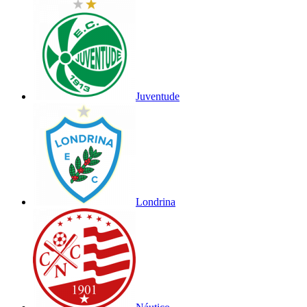
Juventude
Londrina