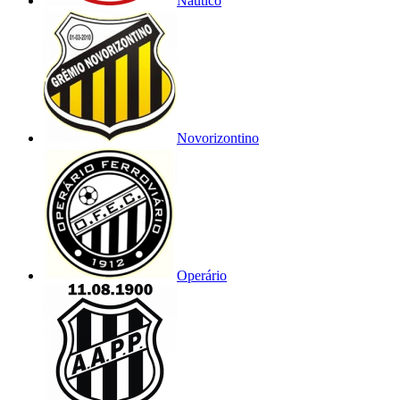
Náutico
Novorizontino
Operário