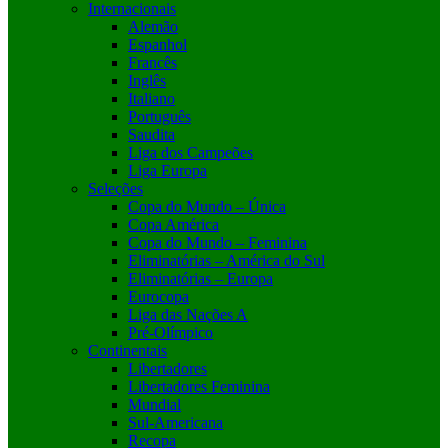
Internacionais
Alemão
Espanhol
Francês
Inglês
Italiano
Português
Saudita
Liga dos Campeões
Liga Europa
Seleções
Copa do Mundo – Única
Copa América
Copa do Mundo – Feminina
Eliminatórias – América do Sul
Eliminatórias – Europa
Eurocopa
Liga das Nações A
Pré-Olímpico
Continentais
Libertadores
Libertadores Feminina
Mundial
Sul-Americana
Recopa