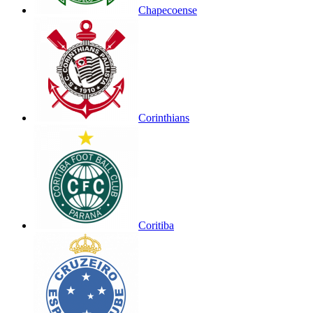
Chapecoense
Corinthians
Coritiba