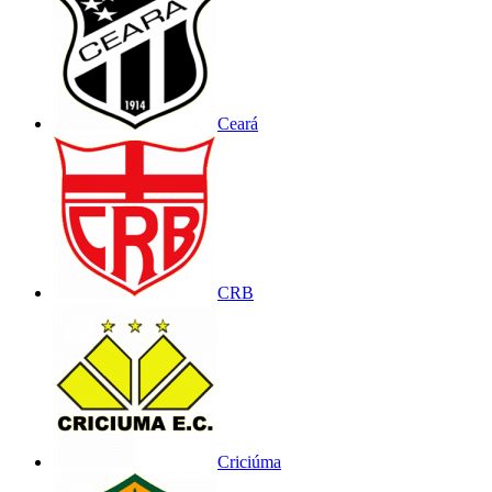
Ceará
CRB
Criciúma