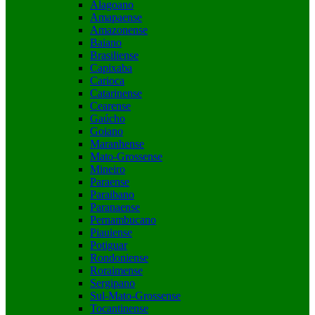
Alagoano
Amapaense
Amazonense
Baiano
Brasiliense
Capixaba
Carioca
Catarinense
Cearense
Gaúcho
Goiano
Maranhense
Mato-Grossense
Mineiro
Paraense
Paraibano
Paranaense
Pernambucano
Piauiense
Potiguar
Rondoniense
Roraimense
Sergipano
Sul-Mato-Grossense
Tocantinense