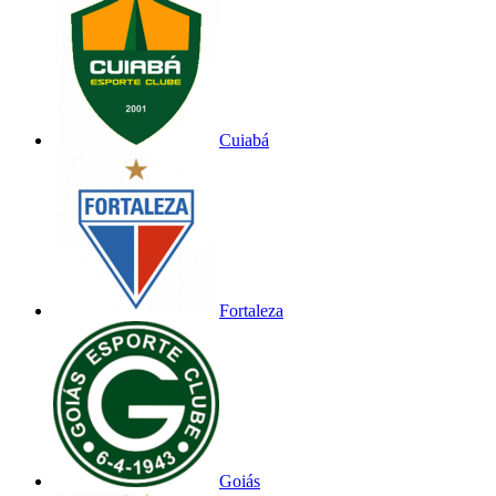
Cuiabá
Fortaleza
Goiás