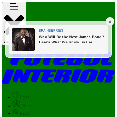
Fechar Menu
Times
Placar
Rádio