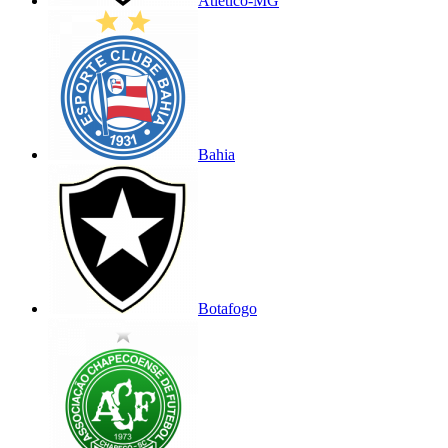
Atlético-MG
Bahia
Botafogo