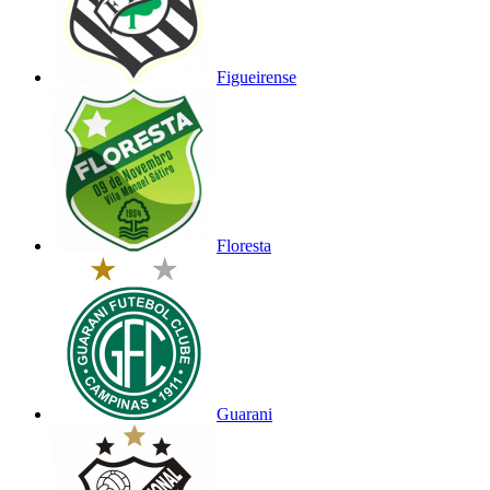
Figueirense
Floresta
Guarani