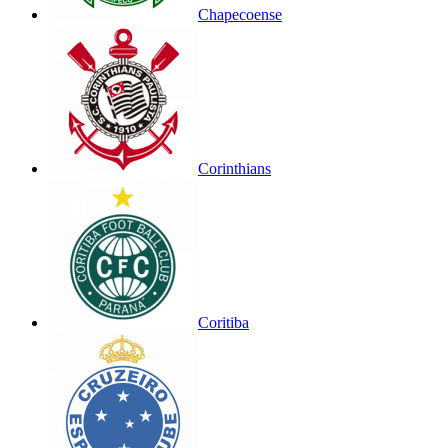
Chapecoense
Corinthians
Coritiba