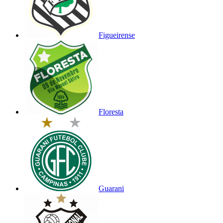
Figueirense
Floresta
Guarani