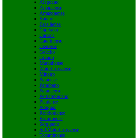
Alagoano
Amapaense
Amazonense
Baiano
Brasiliense
Capixaba
Carioca
Catarinense
Cearense
Gaúcho
Goiano
Maranhense
Mato-Grossense
Mineiro
Paraense
Paraibano
Paranaense
Pernambucano
Piauiense
Potiguar
Rondoniense
Roraimense
Sergipano
Sul-Mato-Grossense
Tocantinense