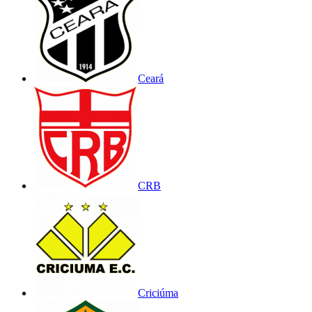
Ceará
CRB
Criciúma