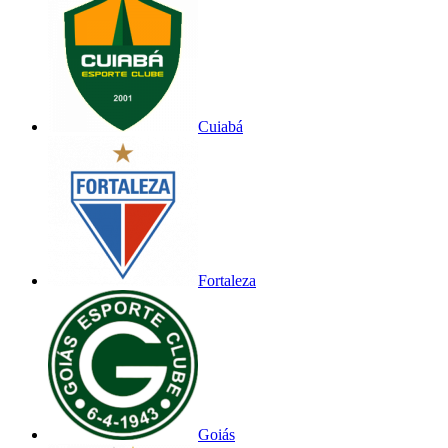
Cuiabá
Fortaleza
Goiás