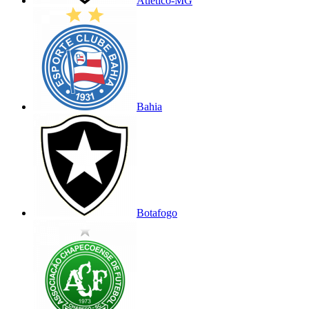
Atlético-MG
Bahia
Botafogo