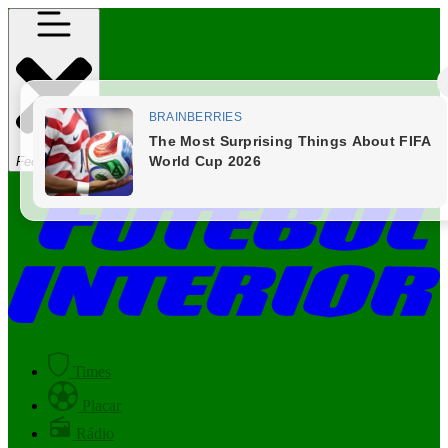
Fechar Menu
Times
Placar
Rádio