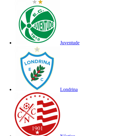
Juventude
Londrina