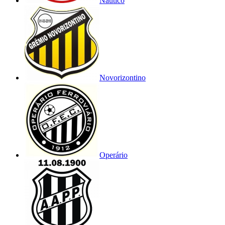
Náutico
Novorizontino
Operário