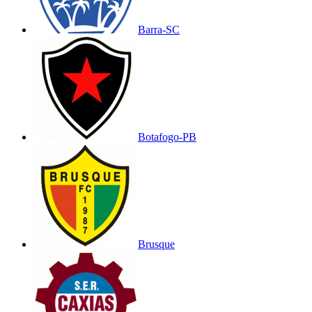
Barra-SC
Botafogo-PB
Brusque