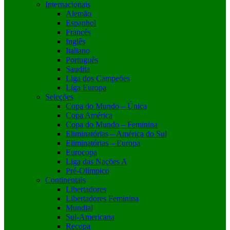
Internacionais
Alemão
Espanhol
Francês
Inglês
Italiano
Português
Saudita
Liga dos Campeões
Liga Europa
Seleções
Copa do Mundo – Única
Copa América
Copa do Mundo – Feminina
Eliminatórias – América do Sul
Eliminatórias – Europa
Eurocopa
Liga das Nações A
Pré-Olímpico
Continentais
Libertadores
Libertadores Feminina
Mundial
Sul-Americana
Recopa