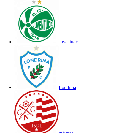
Juventude
Londrina