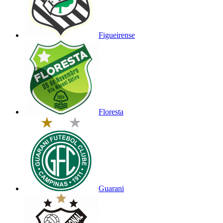
Figueirense
Floresta
Guarani