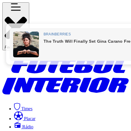
Fechar Menu
Times
Placar
Rádio