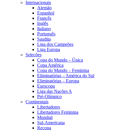
Internacionais
Alemão
Espanhol
Francês
Inglês
Italiano
Português
Saudita
Liga dos Campeões
Liga Europa
Seleções
Copa do Mundo – Única
Copa América
Copa do Mundo – Feminina
Eliminatórias – América do Sul
Eliminatórias – Europa
Eurocopa
Liga das Nações A
Pré-Olímpico
Continentais
Libertadores
Libertadores Feminina
Mundial
Sul-Americana
Recopa