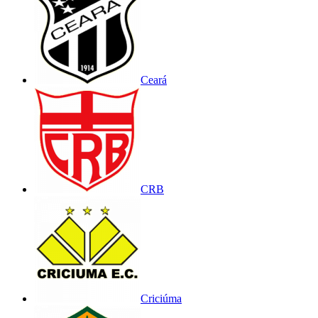
Ceará
CRB
Criciúma