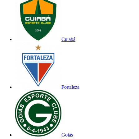
Cuiabá
Fortaleza
Goiás