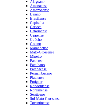
Alagoano
Amapaense
Amazonense
Baiano
Brasiliense
Capixaba
Carioca
Catarinense
Cearense
Gaúcho
Goiano
Maranhense
Mato-Grossense
Mineiro
Paraense
Paraibano
Paranaense
Pernambucano
Piauiense
Potiguar
Rondoniense
Roraimense
Sergipano
Sul-Mato-Grossense
Tocantinense