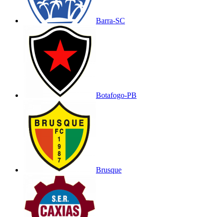
Barra-SC
Botafogo-PB
Brusque