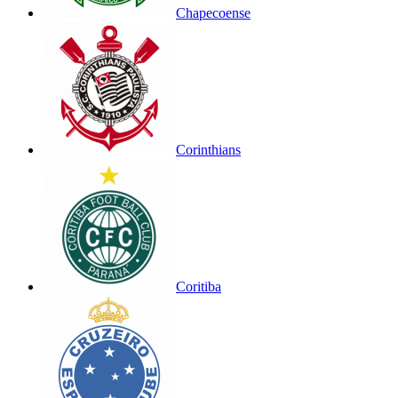
Chapecoense
Corinthians
Coritiba