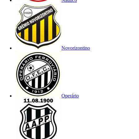
Náutico
Novorizontino
Operário