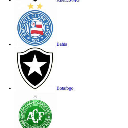
Atlético-MG
Bahia
Botafogo