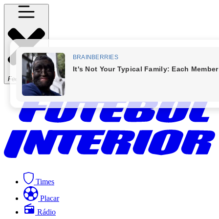
Fechar Menu
Times
Placar
Rádio