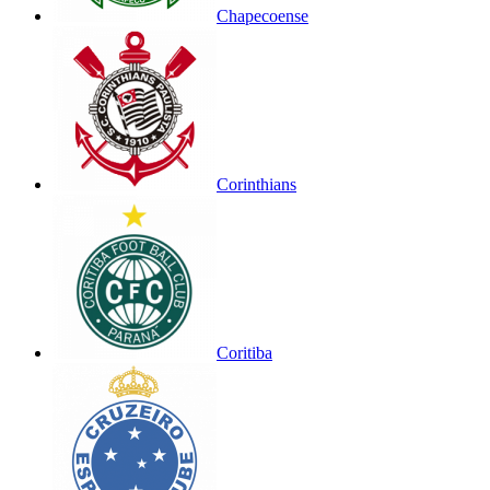
Chapecoense
Corinthians
Coritiba