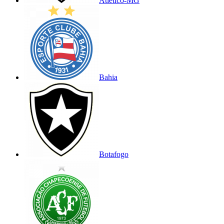
Atlético-MG
Bahia
Botafogo