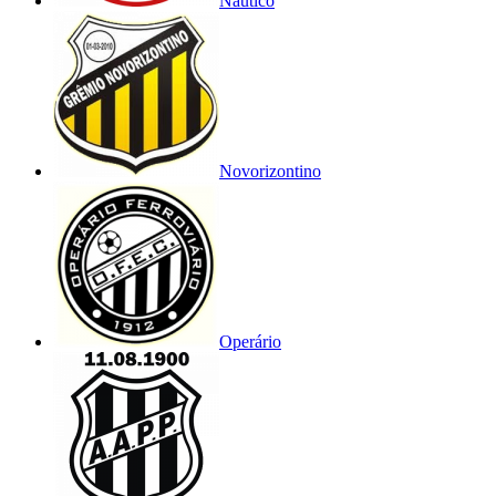
Náutico
Novorizontino
Operário