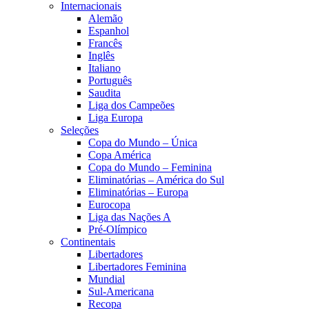
Internacionais
Alemão
Espanhol
Francês
Inglês
Italiano
Português
Saudita
Liga dos Campeões
Liga Europa
Seleções
Copa do Mundo – Única
Copa América
Copa do Mundo – Feminina
Eliminatórias – América do Sul
Eliminatórias – Europa
Eurocopa
Liga das Nações A
Pré-Olímpico
Continentais
Libertadores
Libertadores Feminina
Mundial
Sul-Americana
Recopa