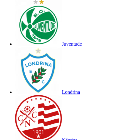
Juventude
Londrina