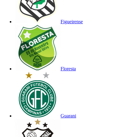
Figueirense
Floresta
Guarani