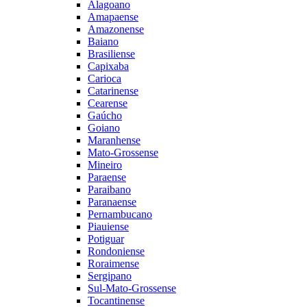
Alagoano
Amapaense
Amazonense
Baiano
Brasiliense
Capixaba
Carioca
Catarinense
Cearense
Gaúcho
Goiano
Maranhense
Mato-Grossense
Mineiro
Paraense
Paraibano
Paranaense
Pernambucano
Piauiense
Potiguar
Rondoniense
Roraimense
Sergipano
Sul-Mato-Grossense
Tocantinense