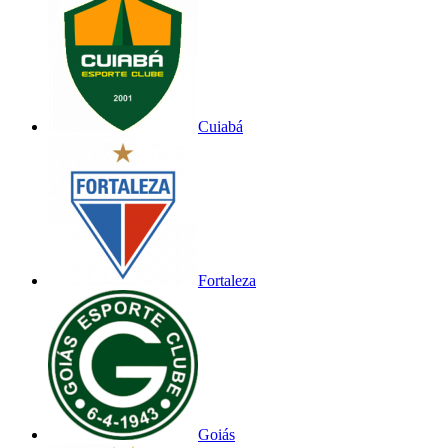
Cuiabá
Fortaleza
Goiás