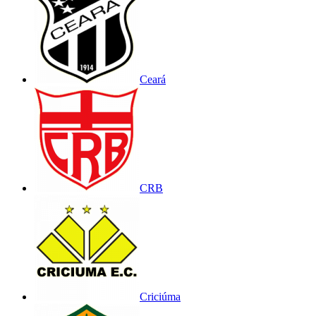
Ceará
CRB
Criciúma