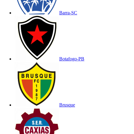
Barra-SC
Botafogo-PB
Brusque