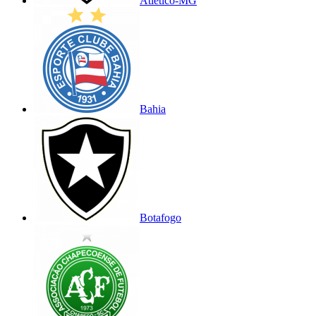
Atlético-MG
Bahia
Botafogo