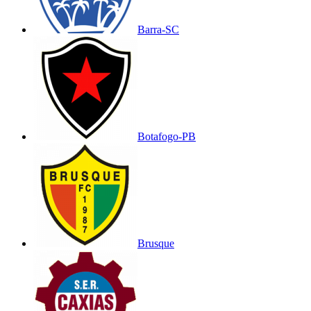
Barra-SC
Botafogo-PB
Brusque