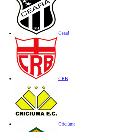
Ceará
CRB
Criciúma