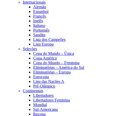
Internacionais
Alemão
Espanhol
Francês
Inglês
Italiano
Português
Saudita
Liga dos Campeões
Liga Europa
Seleções
Copa do Mundo – Única
Copa América
Copa do Mundo – Feminina
Eliminatórias – América do Sul
Eliminatórias – Europa
Eurocopa
Liga das Nações A
Pré-Olímpico
Continentais
Libertadores
Libertadores Feminina
Mundial
Sul-Americana
Recopa