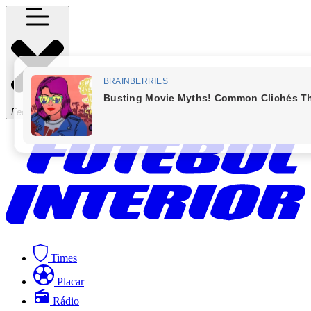
Fechar Menu
Times
Placar
Rádio