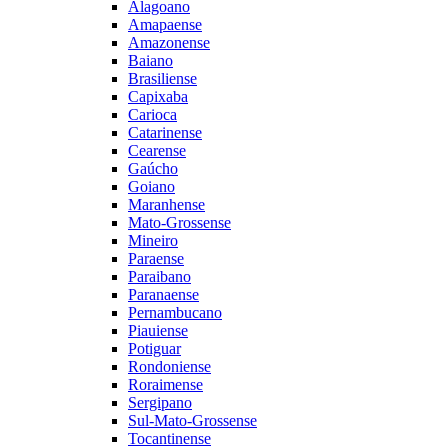
Alagoano
Amapaense
Amazonense
Baiano
Brasiliense
Capixaba
Carioca
Catarinense
Cearense
Gaúcho
Goiano
Maranhense
Mato-Grossense
Mineiro
Paraense
Paraibano
Paranaense
Pernambucano
Piauiense
Potiguar
Rondoniense
Roraimense
Sergipano
Sul-Mato-Grossense
Tocantinense