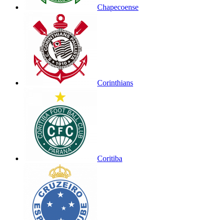
Chapecoense
Corinthians
Coritiba