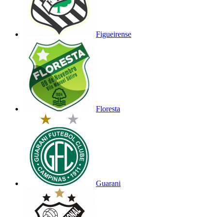
Figueirense
Floresta
Guarani