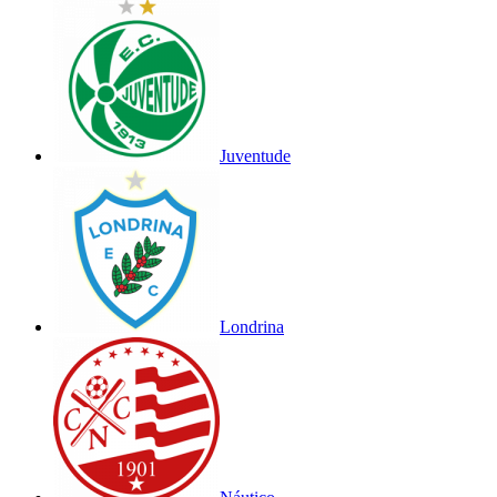
Juventude
Londrina