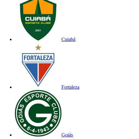
Cuiabá
Fortaleza
Goiás