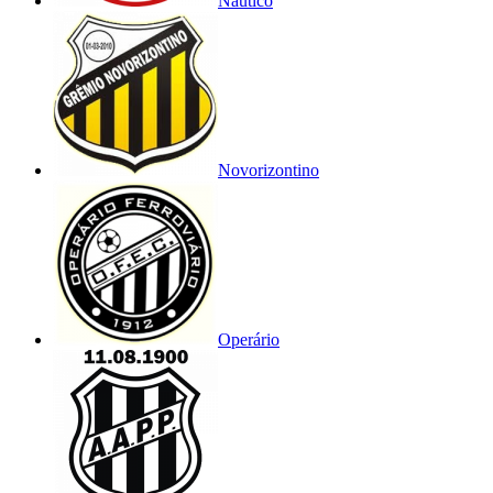
Náutico
Novorizontino
Operário