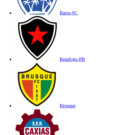
Barra-SC
Botafogo-PB
Brusque