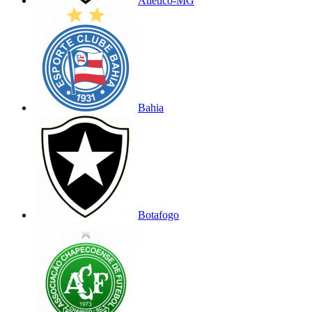
Atlético-MG
Bahia
Botafogo