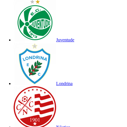
Juventude
Londrina