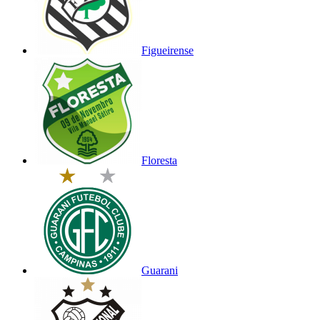
Figueirense
Floresta
Guarani