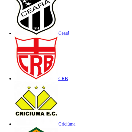
Ceará
CRB
Criciúma