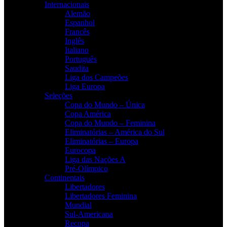
Internacionais
Alemão
Espanhol
Francês
Inglês
Italiano
Português
Saudita
Liga dos Campeões
Liga Europa
Seleções
Copa do Mundo – Única
Copa América
Copa do Mundo – Feminina
Eliminatórias – América do Sul
Eliminatórias – Europa
Eurocopa
Liga das Nações A
Pré-Olímpico
Continentais
Libertadores
Libertadores Feminina
Mundial
Sul-Americana
Recopa