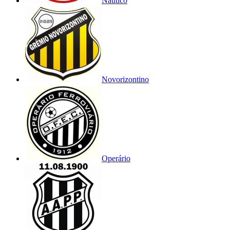
Náutico
Novorizontino
Operário