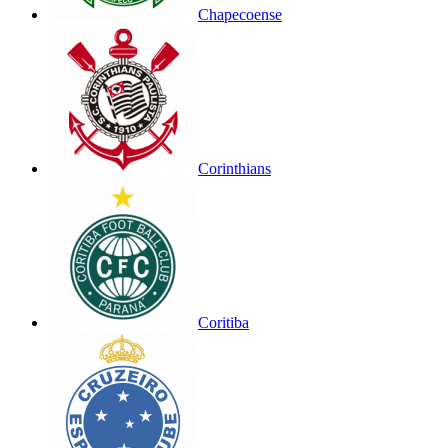
Chapecoense
Corinthians
Coritiba