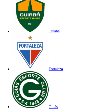
Cuiabá
Fortaleza
Goiás