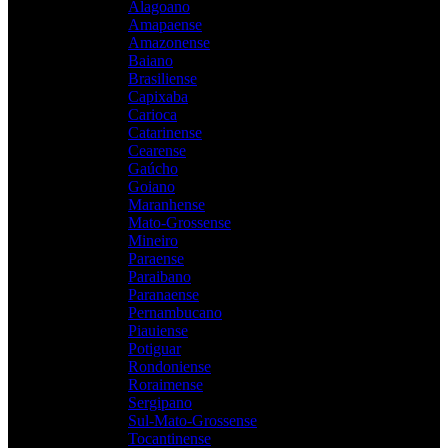
Alagoano
Amapaense
Amazonense
Baiano
Brasiliense
Capixaba
Carioca
Catarinense
Cearense
Gaúcho
Goiano
Maranhense
Mato-Grossense
Mineiro
Paraense
Paraibano
Paranaense
Pernambucano
Piauiense
Potiguar
Rondoniense
Roraimense
Sergipano
Sul-Mato-Grossense
Tocantinense