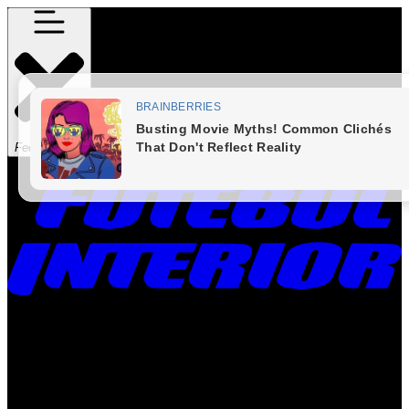
Fechar Menu
Times
Placar
Rádio