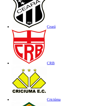
Ceará
CRB
Criciúma