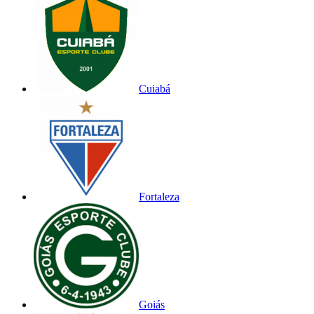
Cuiabá
Fortaleza
Goiás