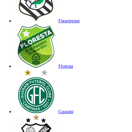
Figueirense
Floresta
Guarani