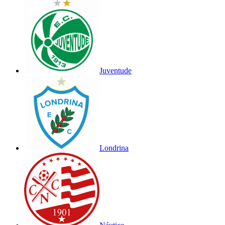
Juventude
Londrina