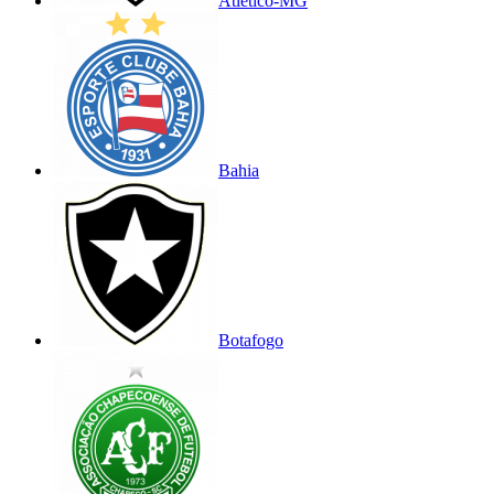
Atlético-MG
Bahia
Botafogo