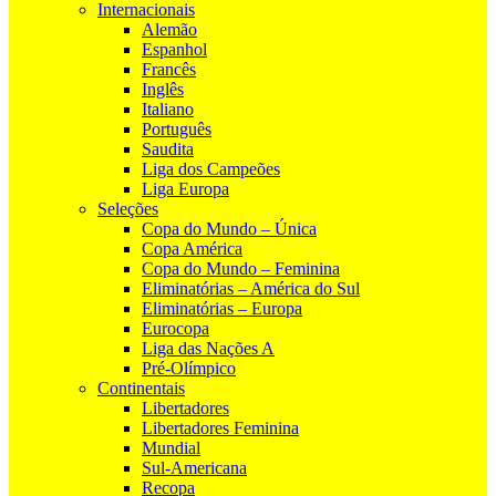
Internacionais
Alemão
Espanhol
Francês
Inglês
Italiano
Português
Saudita
Liga dos Campeões
Liga Europa
Seleções
Copa do Mundo – Única
Copa América
Copa do Mundo – Feminina
Eliminatórias – América do Sul
Eliminatórias – Europa
Eurocopa
Liga das Nações A
Pré-Olímpico
Continentais
Libertadores
Libertadores Feminina
Mundial
Sul-Americana
Recopa