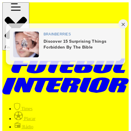
Fechar Menu
Times
Placar
Rádio