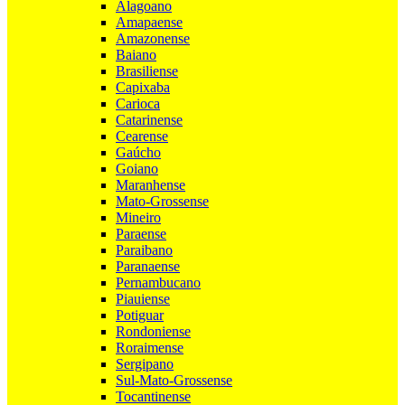
Alagoano
Amapaense
Amazonense
Baiano
Brasiliense
Capixaba
Carioca
Catarinense
Cearense
Gaúcho
Goiano
Maranhense
Mato-Grossense
Mineiro
Paraense
Paraibano
Paranaense
Pernambucano
Piauiense
Potiguar
Rondoniense
Roraimense
Sergipano
Sul-Mato-Grossense
Tocantinense