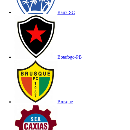
Barra-SC
Botafogo-PB
Brusque