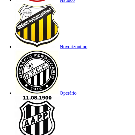
Náutico
Novorizontino
Operário