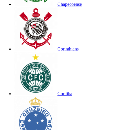
Chapecoense
Corinthians
Coritiba