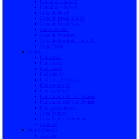
Feminino – Sub-18
Feminino – Sub-16
Copa do Brasil
Copa do Brasil Sub-20
Copa do Brasil Sub-17
Supercopa Rei
Copa do Nordeste
Copa do Nordeste – Sub-20
Copa Verde
Paulistas
Paulista A1
Paulista A2
Paulista A3
Paulistão A4
Paulista – 2ª Divisão
Paulista Sub-15
Paulista Sub-17
Paulista Sub-20 – 1ª Divisão
Paulista Sub-20 – 2ª Divisão
Paulista Feminino
Copa Paulista
Copa Paulista Feminina
Copa SP
Outros Estados
Acreano