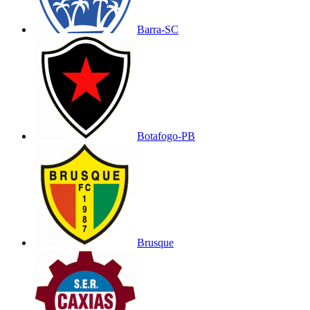
Barra-SC
Botafogo-PB
Brusque