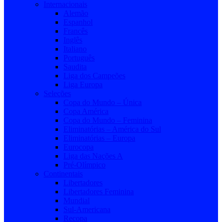
Internacionais
Alemão
Espanhol
Francês
Inglês
Italiano
Português
Saudita
Liga dos Campeões
Liga Europa
Seleções
Copa do Mundo – Única
Copa América
Copa do Mundo – Feminina
Eliminatórias – América do Sul
Eliminatórias – Europa
Eurocopa
Liga das Nações A
Pré-Olímpico
Continentais
Libertadores
Libertadores Feminina
Mundial
Sul-Americana
Recopa