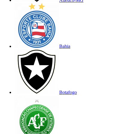
Atlético-MG
Bahia
Botafogo