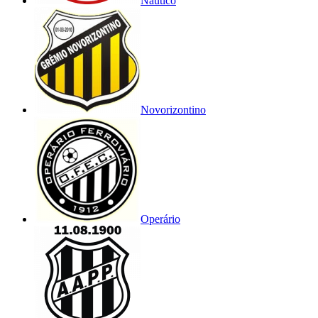
Náutico
Novorizontino
Operário