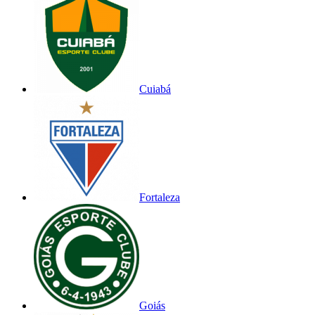
Cuiabá
Fortaleza
Goiás