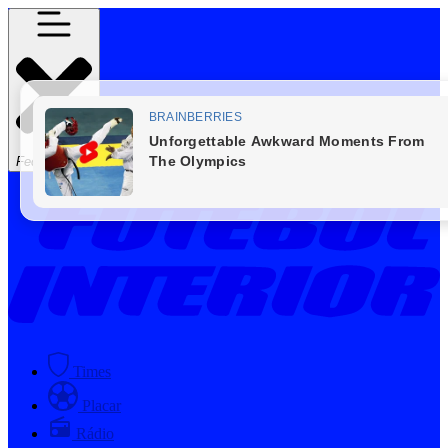
Fechar Menu
Times
Placar
Rádio