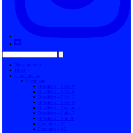
Placar ao vivo
Times
Campeonatos
Nacionais
Brasileiro – Série A
Brasileiro – Série B
Brasileiro – Série C
Brasileiro – Série D
Brasileiro – Aspirantes
Brasileiro – Sub-17
Brasileiro – Sub-20
Feminino – A1
Feminino – A2