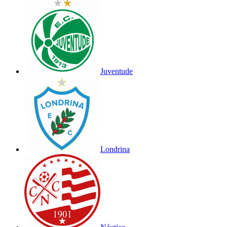
Juventude
Londrina