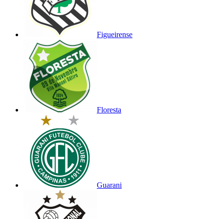
Figueirense
Floresta
Guarani