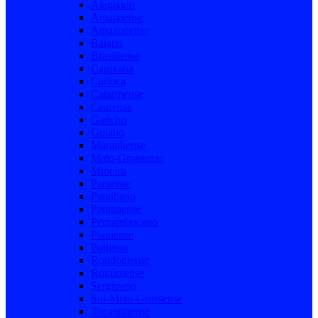
Alagoano
Amapaense
Amazonense
Baiano
Brasiliense
Capixaba
Carioca
Catarinense
Cearense
Gaúcho
Goiano
Maranhense
Mato-Grossense
Mineiro
Paraense
Paraibano
Paranaense
Pernambucano
Piauiense
Potiguar
Rondoniense
Roraimense
Sergipano
Sul-Mato-Grossense
Tocantinense