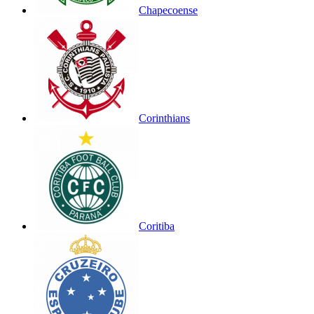
Chapecoense
Corinthians
Coritiba