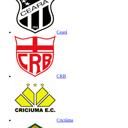
Ceará
CRB
Criciúma