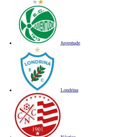
Juventude
Londrina