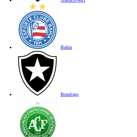
Atlético-MG
Bahia
Botafogo