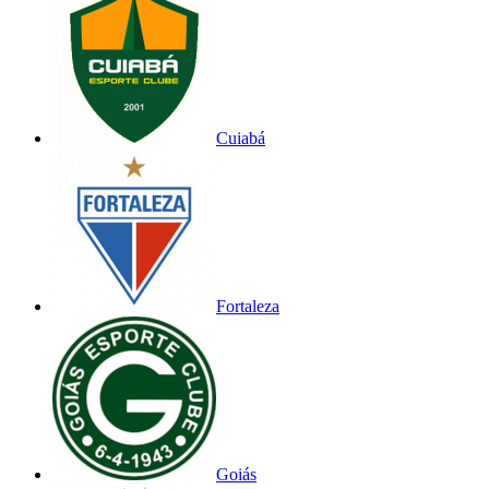
Cuiabá
Fortaleza
Goiás