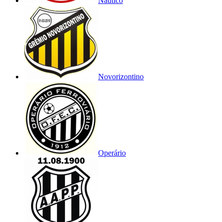
Náutico
Novorizontino
Operário