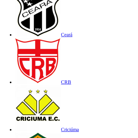
Ceará
CRB
Criciúma