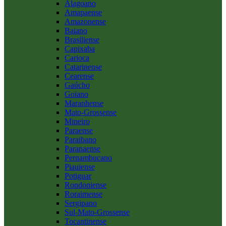
Alagoano
Amapaense
Amazonense
Baiano
Brasiliense
Capixaba
Carioca
Catarinense
Cearense
Gaúcho
Goiano
Maranhense
Mato-Grossense
Mineiro
Paraense
Paraibano
Paranaense
Pernambucano
Piauiense
Potiguar
Rondoniense
Roraimense
Sergipano
Sul-Mato-Grossense
Tocantinense