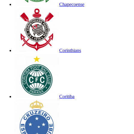
Chapecoense
Corinthians
Coritiba