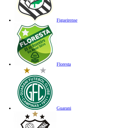
Figueirense
Floresta
Guarani