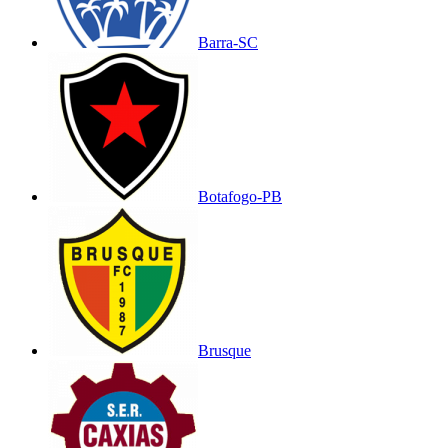
Barra-SC
Botafogo-PB
Brusque