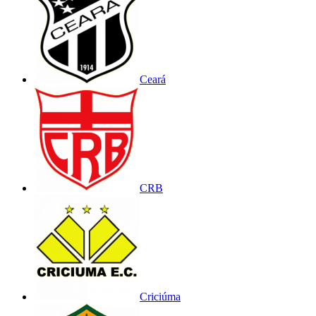
Ceará
CRB
Criciúma