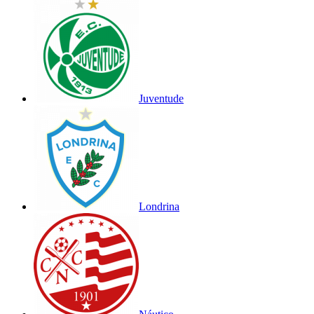
Juventude
Londrina