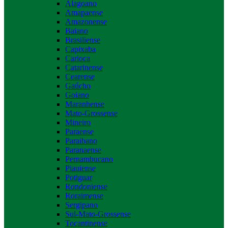
Alagoano
Amapaense
Amazonense
Baiano
Brasiliense
Capixaba
Carioca
Catarinense
Cearense
Gaúcho
Goiano
Maranhense
Mato-Grossense
Mineiro
Paraense
Paraibano
Paranaense
Pernambucano
Piauiense
Potiguar
Rondoniense
Roraimense
Sergipano
Sul-Mato-Grossense
Tocantinense