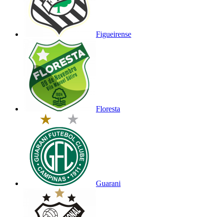
Figueirense
Floresta
Guarani