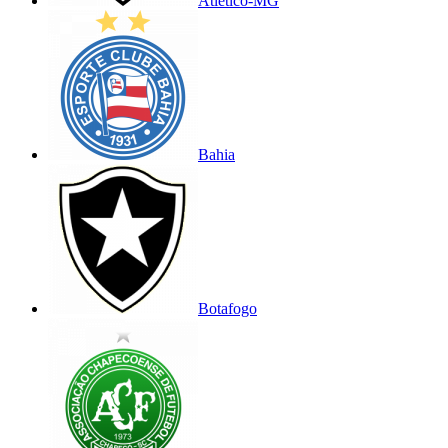
Atlético-MG
Bahia
Botafogo