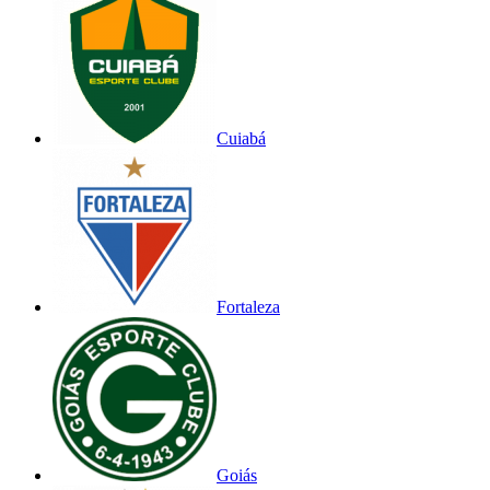
Cuiabá
Fortaleza
Goiás