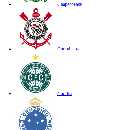
Chapecoense
Corinthians
Coritiba