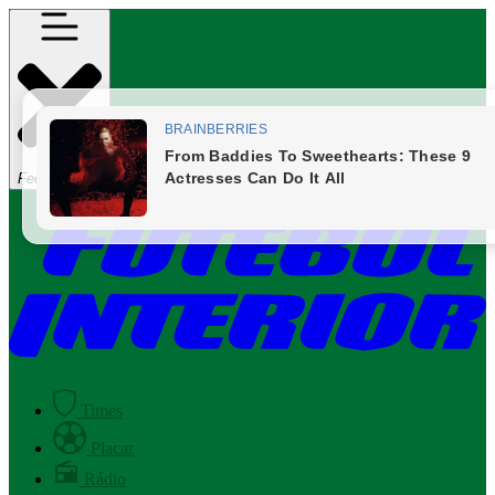
Fechar Menu
Times
Placar
Rádio