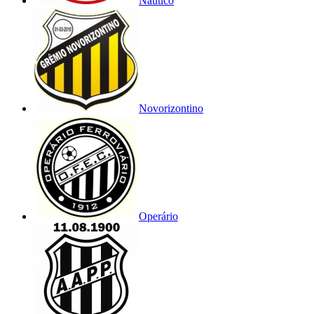
Náutico
Novorizontino
Operário