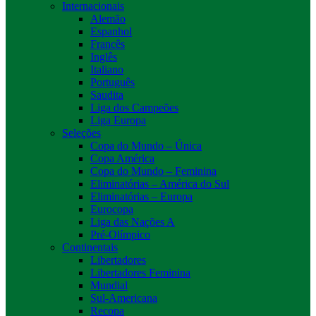
Internacionais
Alemão
Espanhol
Francês
Inglês
Italiano
Português
Saudita
Liga dos Campeões
Liga Europa
Seleções
Copa do Mundo – Única
Copa América
Copa do Mundo – Feminina
Eliminatórias – América do Sul
Eliminatórias – Europa
Eurocopa
Liga das Nações A
Pré-Olímpico
Continentais
Libertadores
Libertadores Feminina
Mundial
Sul-Americana
Recopa