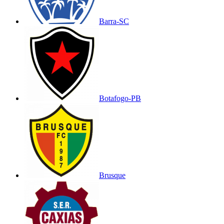
Barra-SC
Botafogo-PB
Brusque