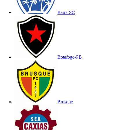
Barra-SC
Botafogo-PB
Brusque