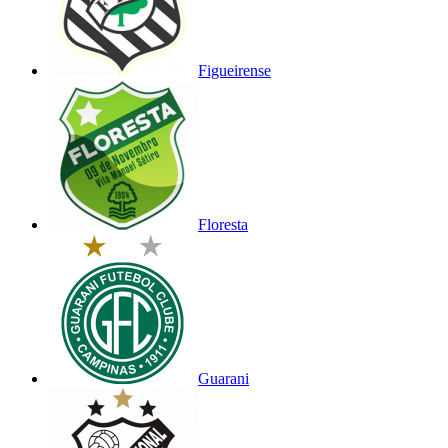
Figueirense
Floresta
Guarani