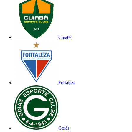
Cuiabá
Fortaleza
Goiás