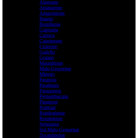
Alagoano
Amapaense
Amazonense
Baiano
Brasiliense
Capixaba
Carioca
Catarinense
Cearense
Gaúcho
Goiano
Maranhense
Mato-Grossense
Mineiro
Paraense
Paraibano
Paranaense
Pernambucano
Piauiense
Potiguar
Rondoniense
Roraimense
Sergipano
Sul-Mato-Grossense
Tocantinense