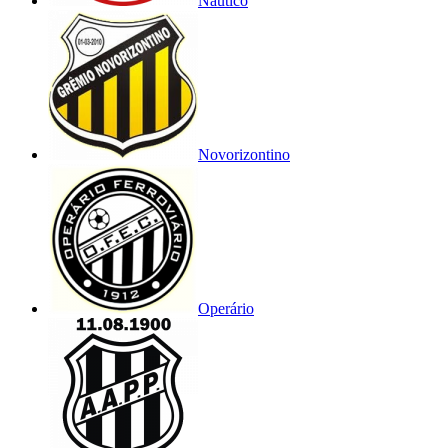
Náutico
Novorizontino
Operário