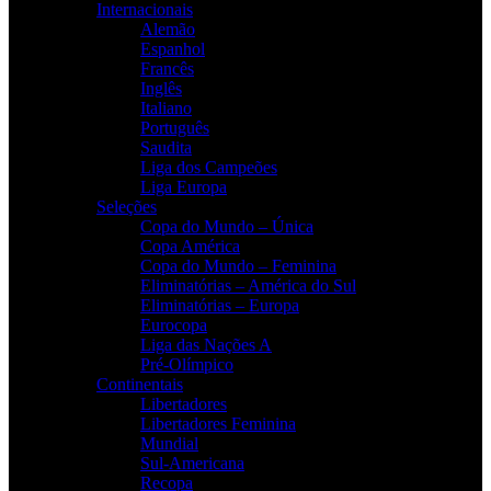
Internacionais
Alemão
Espanhol
Francês
Inglês
Italiano
Português
Saudita
Liga dos Campeões
Liga Europa
Seleções
Copa do Mundo – Única
Copa América
Copa do Mundo – Feminina
Eliminatórias – América do Sul
Eliminatórias – Europa
Eurocopa
Liga das Nações A
Pré-Olímpico
Continentais
Libertadores
Libertadores Feminina
Mundial
Sul-Americana
Recopa