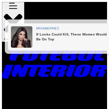
Fechar Menu
Times
Placar
Rádio