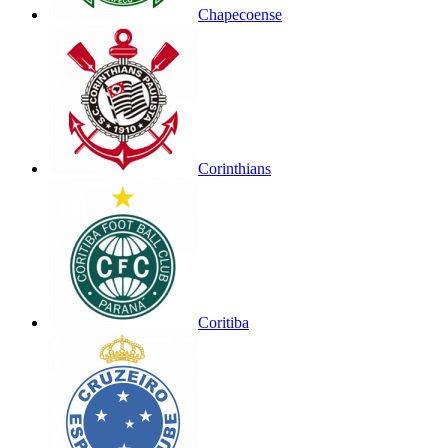
Chapecoense
Corinthians
Coritiba