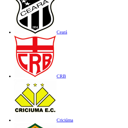
Ceará
CRB
Criciúma