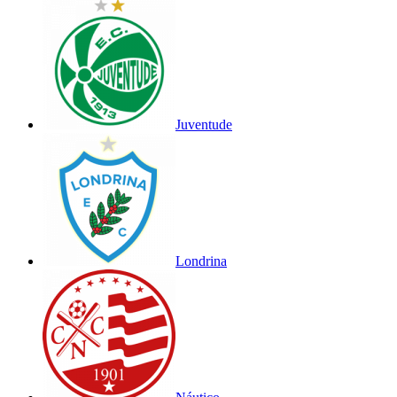
Juventude
Londrina