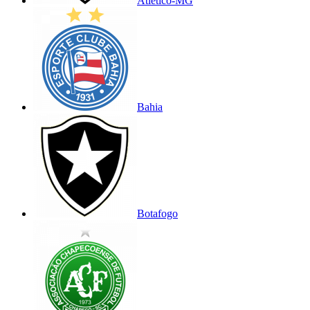
Atlético-MG
Bahia
Botafogo