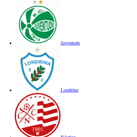
Juventude
Londrina