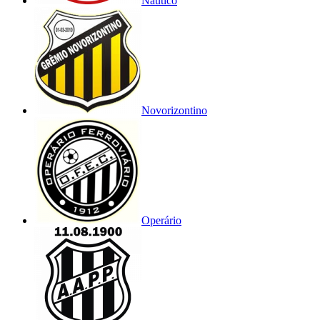
Náutico
Novorizontino
Operário