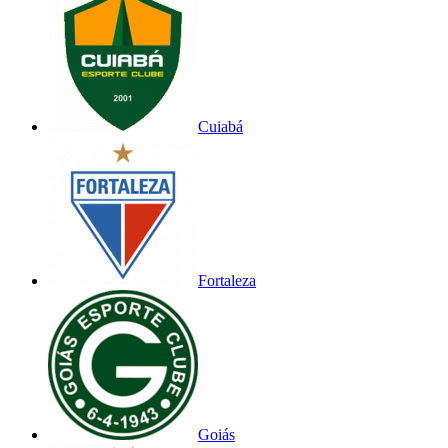
Cuiabá
Fortaleza
Goiás