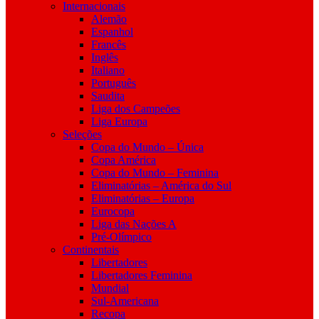
Internacionais
Alemão
Espanhol
Francês
Inglês
Italiano
Português
Saudita
Liga dos Campeões
Liga Europa
Seleções
Copa do Mundo – Única
Copa América
Copa do Mundo – Feminina
Eliminatórias – América do Sul
Eliminatórias – Europa
Eurocopa
Liga das Nações A
Pré-Olímpico
Continentais
Libertadores
Libertadores Feminina
Mundial
Sul-Americana
Recopa