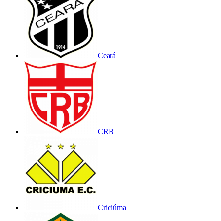
Ceará
CRB
Criciúma