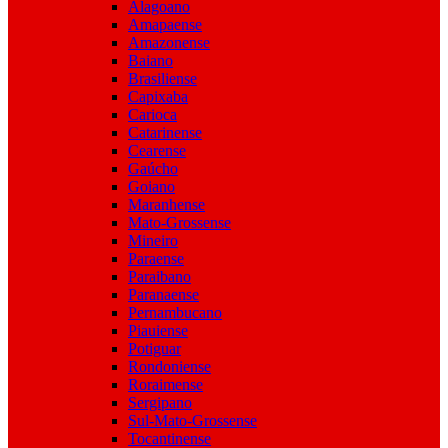
Alagoano
Amapaense
Amazonense
Baiano
Brasiliense
Capixaba
Carioca
Catarinense
Cearense
Gaúcho
Goiano
Maranhense
Mato-Grossense
Mineiro
Paraense
Paraibano
Paranaense
Pernambucano
Piauiense
Potiguar
Rondoniense
Roraimense
Sergipano
Sul-Mato-Grossense
Tocantinense