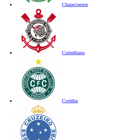
Chapecoense
Corinthians
Coritiba