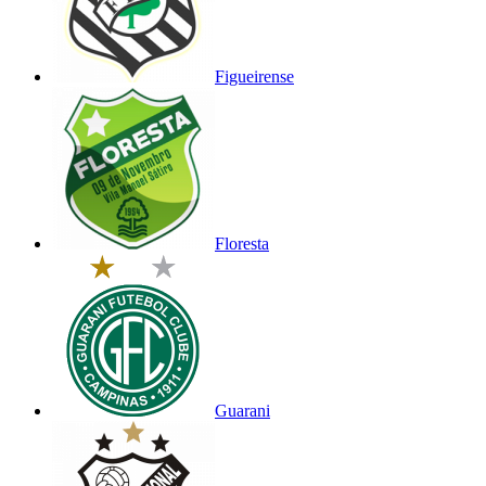
Figueirense
Floresta
Guarani