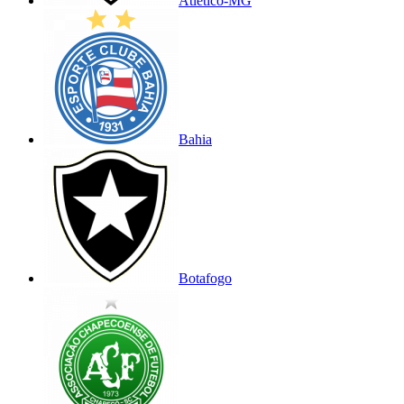
Atlético-MG
Bahia
Botafogo