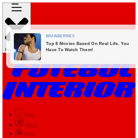
Fechar Menu
Times
Placar
Rádio