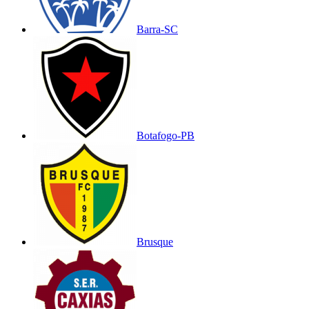
Barra-SC
Botafogo-PB
Brusque