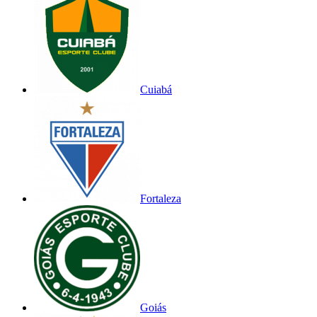
Cuiabá
Fortaleza
Goiás