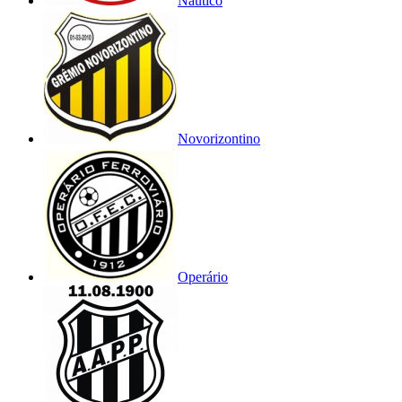
Náutico
Novorizontino
Operário