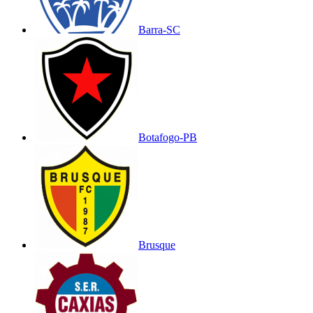
Barra-SC
Botafogo-PB
Brusque