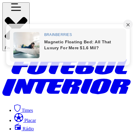
Fechar Menu
Times
Placar
Rádio