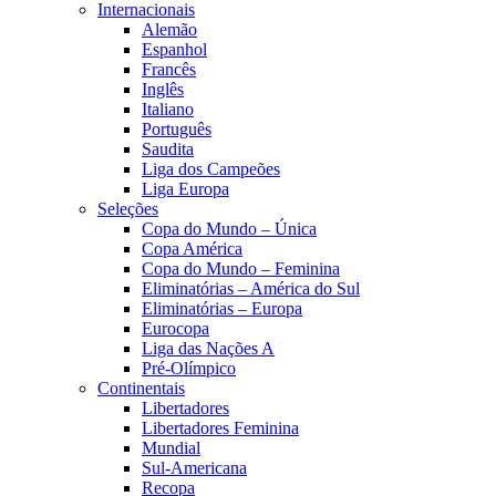
Internacionais
Alemão
Espanhol
Francês
Inglês
Italiano
Português
Saudita
Liga dos Campeões
Liga Europa
Seleções
Copa do Mundo – Única
Copa América
Copa do Mundo – Feminina
Eliminatórias – América do Sul
Eliminatórias – Europa
Eurocopa
Liga das Nações A
Pré-Olímpico
Continentais
Libertadores
Libertadores Feminina
Mundial
Sul-Americana
Recopa