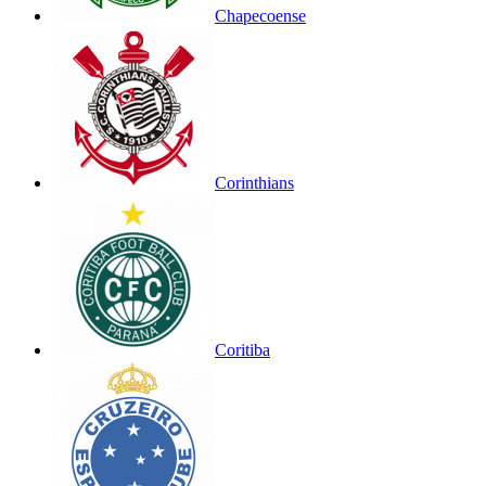
Chapecoense
Corinthians
Coritiba