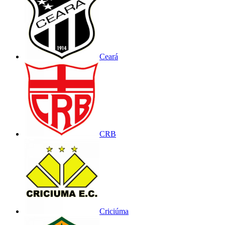
Ceará
CRB
Criciúma