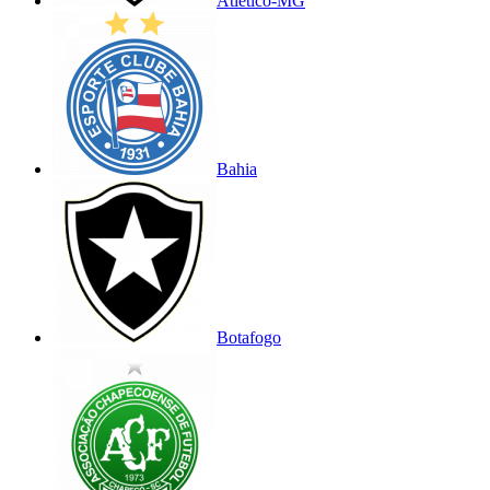
Atlético-MG
Bahia
Botafogo