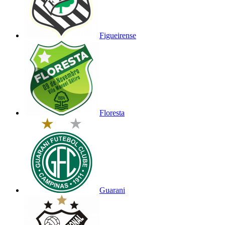
Figueirense
Floresta
Guarani