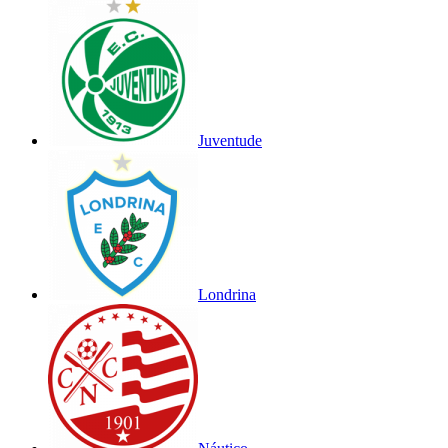
Juventude
Londrina