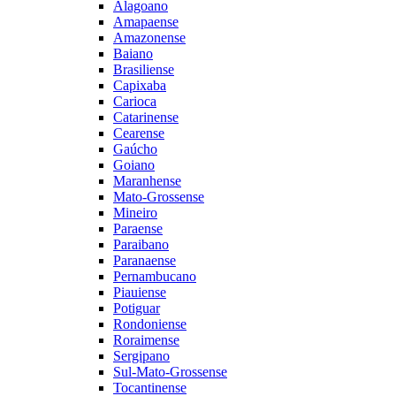
Alagoano
Amapaense
Amazonense
Baiano
Brasiliense
Capixaba
Carioca
Catarinense
Cearense
Gaúcho
Goiano
Maranhense
Mato-Grossense
Mineiro
Paraense
Paraibano
Paranaense
Pernambucano
Piauiense
Potiguar
Rondoniense
Roraimense
Sergipano
Sul-Mato-Grossense
Tocantinense