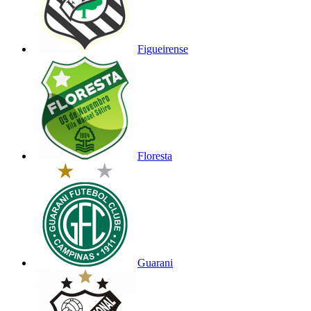
Figueirense
Floresta
Guarani