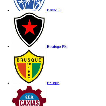
Barra-SC
Botafogo-PB
Brusque