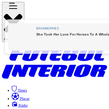
Fechar Menu
Times
Placar
Rádio