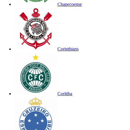
Chapecoense
Corinthians
Coritiba