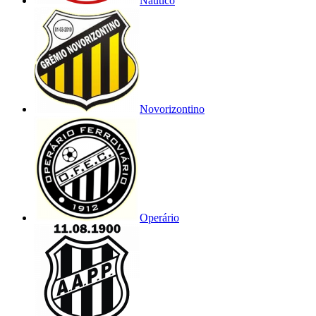
Náutico
Novorizontino
Operário