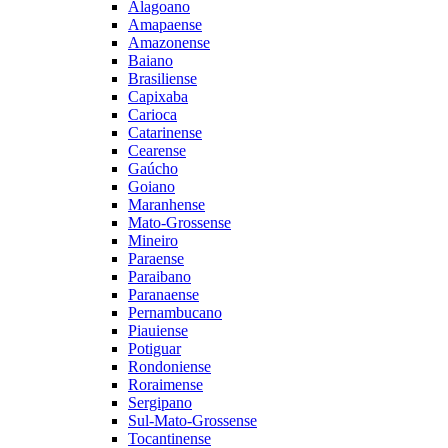
Alagoano
Amapaense
Amazonense
Baiano
Brasiliense
Capixaba
Carioca
Catarinense
Cearense
Gaúcho
Goiano
Maranhense
Mato-Grossense
Mineiro
Paraense
Paraibano
Paranaense
Pernambucano
Piauiense
Potiguar
Rondoniense
Roraimense
Sergipano
Sul-Mato-Grossense
Tocantinense