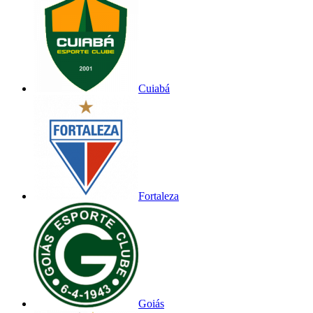
Cuiabá
Fortaleza
Goiás