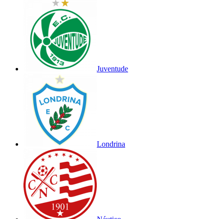
Juventude
Londrina