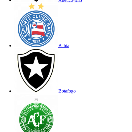
Atlético-MG
Bahia
Botafogo