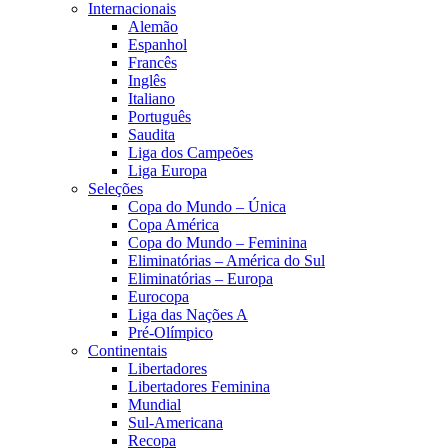
Internacionais
Alemão
Espanhol
Francês
Inglês
Italiano
Português
Saudita
Liga dos Campeões
Liga Europa
Seleções
Copa do Mundo – Única
Copa América
Copa do Mundo – Feminina
Eliminatórias – América do Sul
Eliminatórias – Europa
Eurocopa
Liga das Nações A
Pré-Olímpico
Continentais
Libertadores
Libertadores Feminina
Mundial
Sul-Americana
Recopa