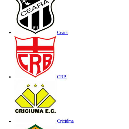
Ceará
CRB
Criciúma