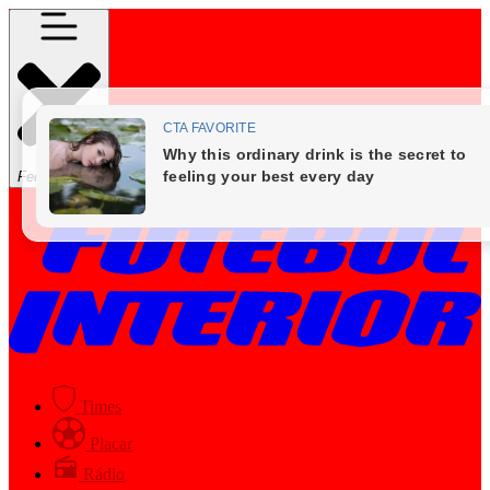
Fechar Menu
Times
Placar
Rádio