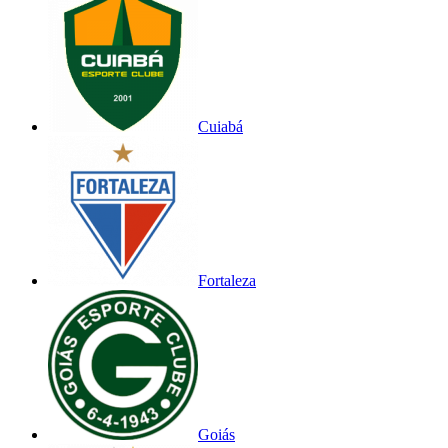
Cuiabá
Fortaleza
Goiás