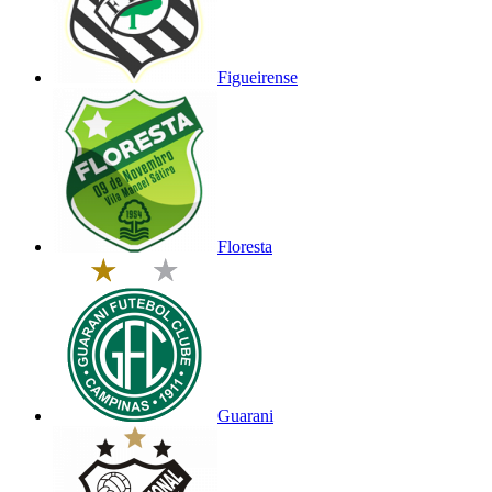
Figueirense
Floresta
Guarani