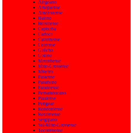
Alagoano
Amapaense
Amazonense
Baiano
Brasiliense
Capixaba
Carioca
Catarinense
Cearense
Gaúcho
Goiano
Maranhense
Mato-Grossense
Mineiro
Paraense
Paraibano
Paranaense
Pernambucano
Piauiense
Potiguar
Rondoniense
Roraimense
Sergipano
Sul-Mato-Grossense
Tocantinense