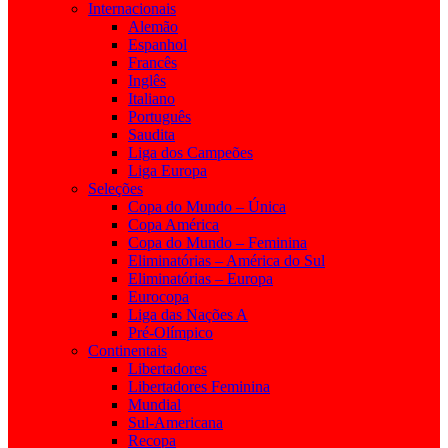
Internacionais
Alemão
Espanhol
Francês
Inglês
Italiano
Português
Saudita
Liga dos Campeões
Liga Europa
Seleções
Copa do Mundo – Única
Copa América
Copa do Mundo – Feminina
Eliminatórias – América do Sul
Eliminatórias – Europa
Eurocopa
Liga das Nações A
Pré-Olímpico
Continentais
Libertadores
Libertadores Feminina
Mundial
Sul-Americana
Recopa