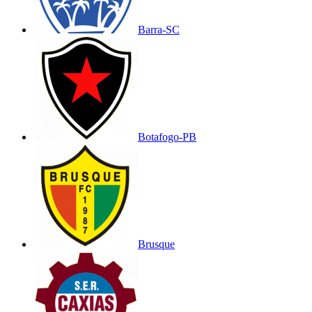
Barra-SC
Botafogo-PB
Brusque