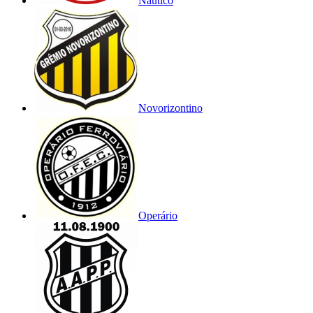
Náutico
Novorizontino
Operário