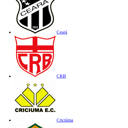
Ceará
CRB
Criciúma