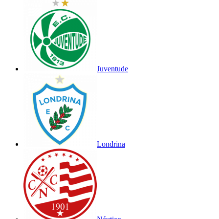
Juventude
Londrina