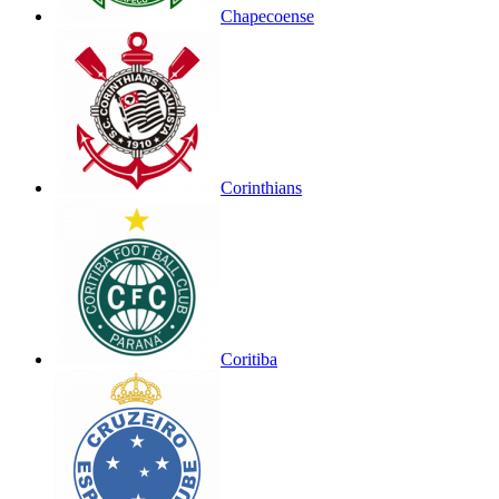
Chapecoense
Corinthians
Coritiba