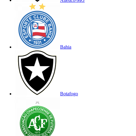
Atlético-MG
Bahia
Botafogo