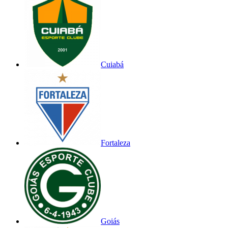
Cuiabá
Fortaleza
Goiás