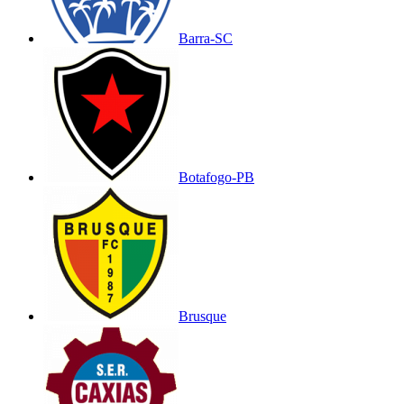
Barra-SC
Botafogo-PB
Brusque