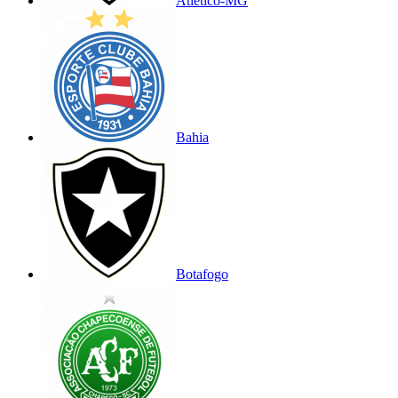
Atlético-MG
Bahia
Botafogo