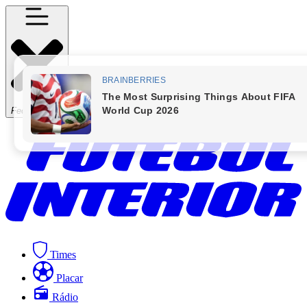
Fechar Menu
Times
Placar
Rádio