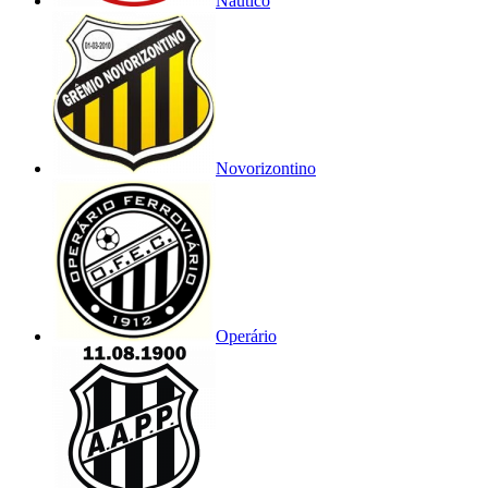
Náutico
Novorizontino
Operário