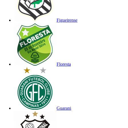
Figueirense
Floresta
Guarani