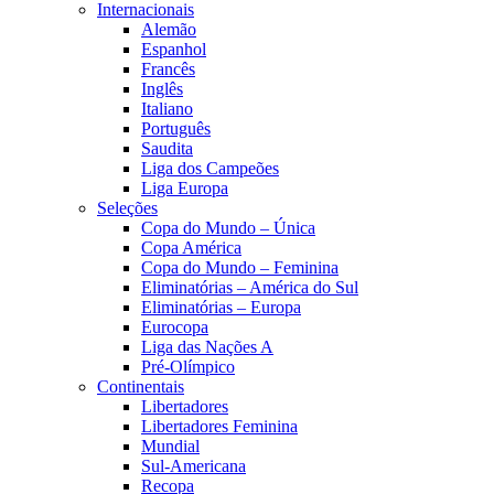
Internacionais
Alemão
Espanhol
Francês
Inglês
Italiano
Português
Saudita
Liga dos Campeões
Liga Europa
Seleções
Copa do Mundo – Única
Copa América
Copa do Mundo – Feminina
Eliminatórias – América do Sul
Eliminatórias – Europa
Eurocopa
Liga das Nações A
Pré-Olímpico
Continentais
Libertadores
Libertadores Feminina
Mundial
Sul-Americana
Recopa