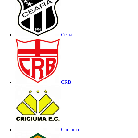
Ceará
CRB
Criciúma