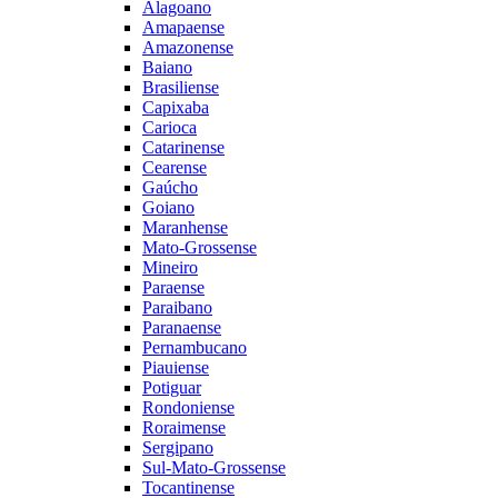
Alagoano
Amapaense
Amazonense
Baiano
Brasiliense
Capixaba
Carioca
Catarinense
Cearense
Gaúcho
Goiano
Maranhense
Mato-Grossense
Mineiro
Paraense
Paraibano
Paranaense
Pernambucano
Piauiense
Potiguar
Rondoniense
Roraimense
Sergipano
Sul-Mato-Grossense
Tocantinense