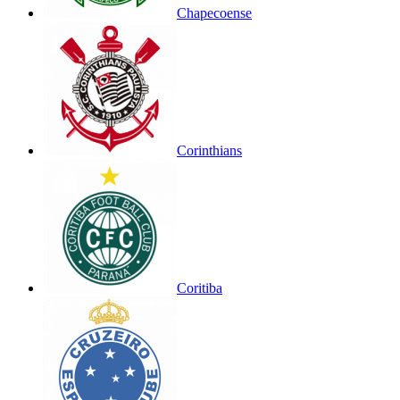
Chapecoense
Corinthians
Coritiba