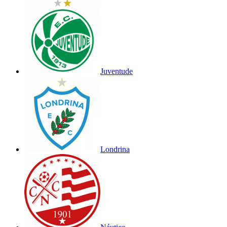
Juventude
Londrina