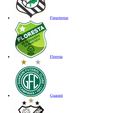
Figueirense
Floresta
Guarani