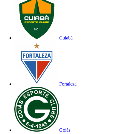
Cuiabá
Fortaleza
Goiás