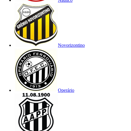
Náutico
Novorizontino
Operário