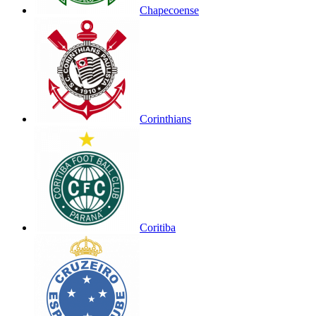
Chapecoense
Corinthians
Coritiba