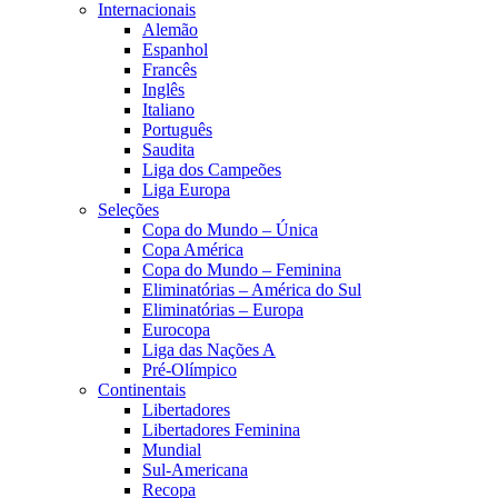
Internacionais
Alemão
Espanhol
Francês
Inglês
Italiano
Português
Saudita
Liga dos Campeões
Liga Europa
Seleções
Copa do Mundo – Única
Copa América
Copa do Mundo – Feminina
Eliminatórias – América do Sul
Eliminatórias – Europa
Eurocopa
Liga das Nações A
Pré-Olímpico
Continentais
Libertadores
Libertadores Feminina
Mundial
Sul-Americana
Recopa