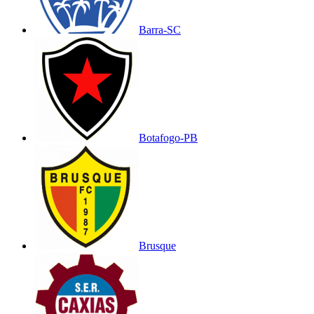
Barra-SC
Botafogo-PB
Brusque