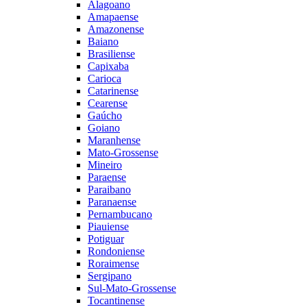
Alagoano
Amapaense
Amazonense
Baiano
Brasiliense
Capixaba
Carioca
Catarinense
Cearense
Gaúcho
Goiano
Maranhense
Mato-Grossense
Mineiro
Paraense
Paraibano
Paranaense
Pernambucano
Piauiense
Potiguar
Rondoniense
Roraimense
Sergipano
Sul-Mato-Grossense
Tocantinense