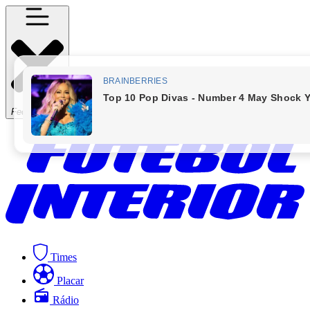
Fechar Menu
Times
Placar
Rádio