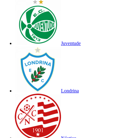
Juventude
Londrina