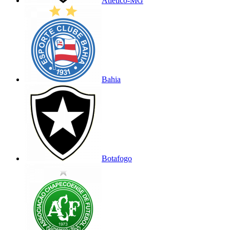
Atlético-MG
Bahia
Botafogo