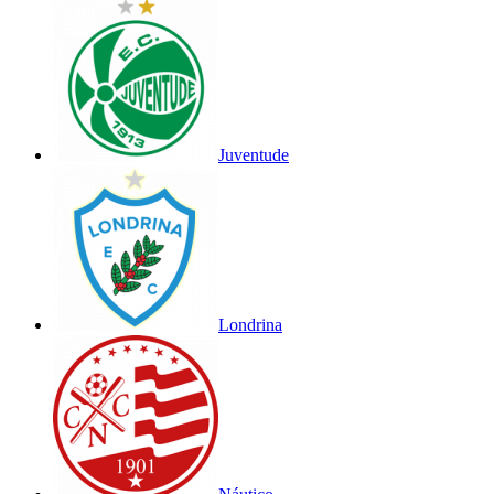
Juventude
Londrina