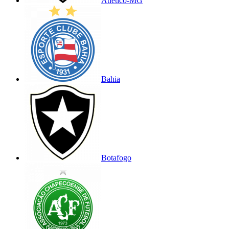
Atlético-MG
Bahia
Botafogo