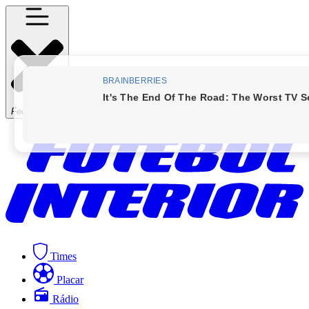
Fechar Menu
Times
Placar
Rádio