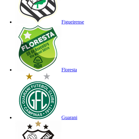
Figueirense
Floresta
Guarani