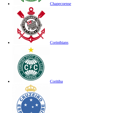
Chapecoense
Corinthians
Coritiba