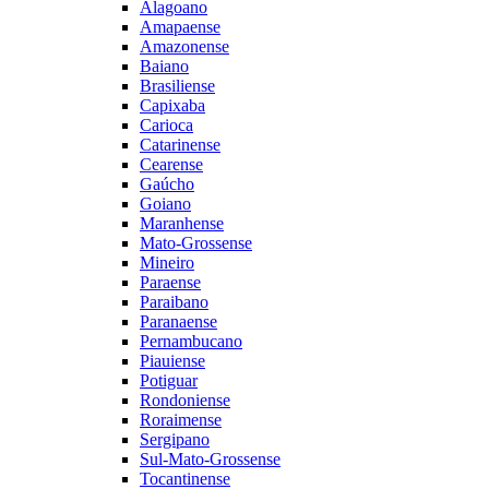
Alagoano
Amapaense
Amazonense
Baiano
Brasiliense
Capixaba
Carioca
Catarinense
Cearense
Gaúcho
Goiano
Maranhense
Mato-Grossense
Mineiro
Paraense
Paraibano
Paranaense
Pernambucano
Piauiense
Potiguar
Rondoniense
Roraimense
Sergipano
Sul-Mato-Grossense
Tocantinense