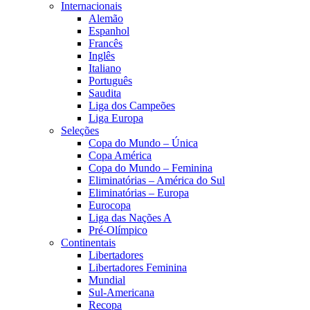
Internacionais
Alemão
Espanhol
Francês
Inglês
Italiano
Português
Saudita
Liga dos Campeões
Liga Europa
Seleções
Copa do Mundo – Única
Copa América
Copa do Mundo – Feminina
Eliminatórias – América do Sul
Eliminatórias – Europa
Eurocopa
Liga das Nações A
Pré-Olímpico
Continentais
Libertadores
Libertadores Feminina
Mundial
Sul-Americana
Recopa