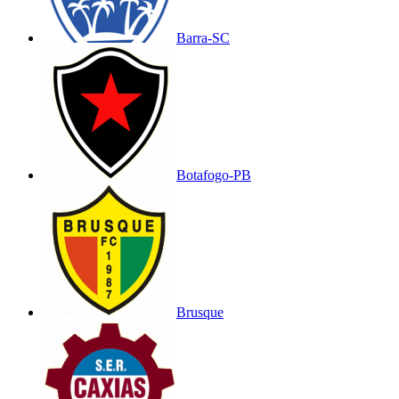
Barra-SC
Botafogo-PB
Brusque