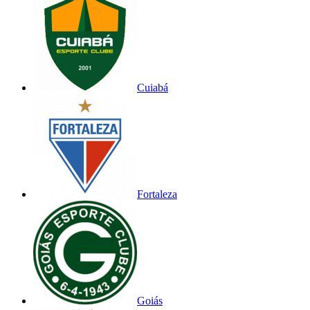
Cuiabá
Fortaleza
Goiás