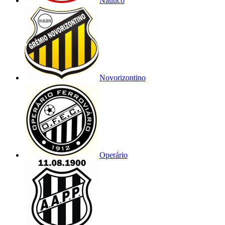
Náutico
Novorizontino
Operário