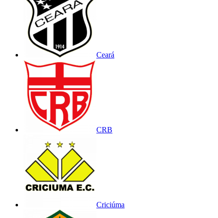
Ceará
CRB
Criciúma