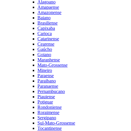
Alagoano
Amapaense
Amazonense
Baiano
Brasiliense
Capixaba
Carioca
Catarinense
Cearense
Gaúcho
Goiano
Maranhense
Mato-Grossense
Mineiro
Paraense
Paraibano
Paranaense
Pernambucano
Piauiense
Potiguar
Rondoniense
Roraimense
Sergipano
Sul-Mato-Grossense
Tocantinense