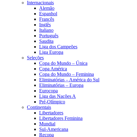
Internacionais
Alemão
Espanhol
Francês
Inglês
Italiano
Português
Saudita
Liga dos Campeões
Liga Europa
Seleções
Copa do Mundo – Única
Copa América
Copa do Mundo – Feminina
Eliminatórias – América do Sul
Eliminatórias – Europa
Eurocopa
Liga das Nações A
Pré-Olímpico
Continentais
Libertadores
Libertadores Feminina
Mundial
Sul-Americana
Recopa