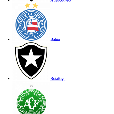
Atlético-MG
Bahia
Botafogo