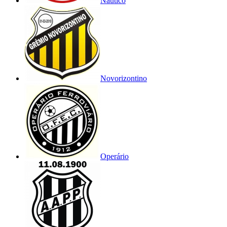
Náutico
Novorizontino
Operário