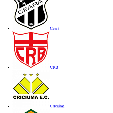
Ceará
CRB
Criciúma