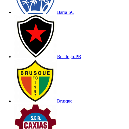
Barra-SC
Botafogo-PB
Brusque