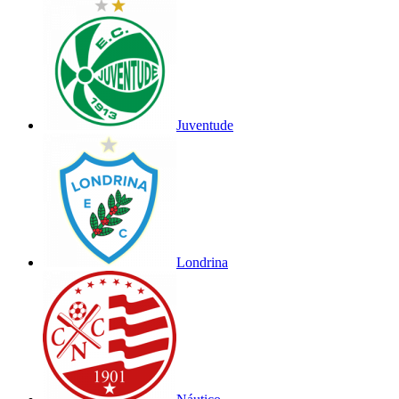
Juventude
Londrina