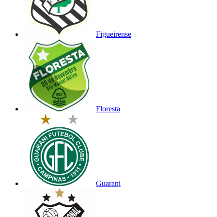
Figueirense
Floresta
Guarani