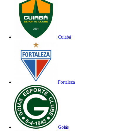
Cuiabá
Fortaleza
Goiás