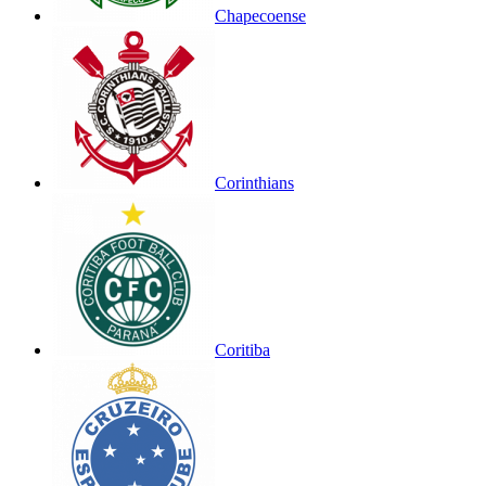
Chapecoense
Corinthians
Coritiba