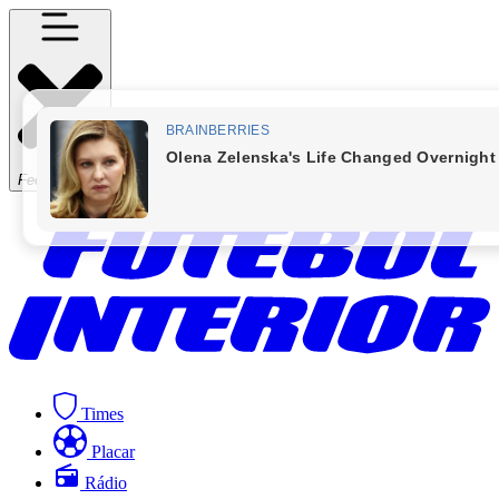
Fechar Menu
Times
Placar
Rádio