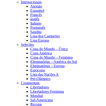
Internacionais
Alemão
Espanhol
Francês
Inglês
Italiano
Português
Saudita
Liga dos Campeões
Liga Europa
Seleções
Copa do Mundo – Única
Copa América
Copa do Mundo – Feminina
Eliminatórias – América do Sul
Eliminatórias – Europa
Eurocopa
Liga das Nações A
Pré-Olímpico
Continentais
Libertadores
Libertadores Feminina
Mundial
Sul-Americana
Recopa