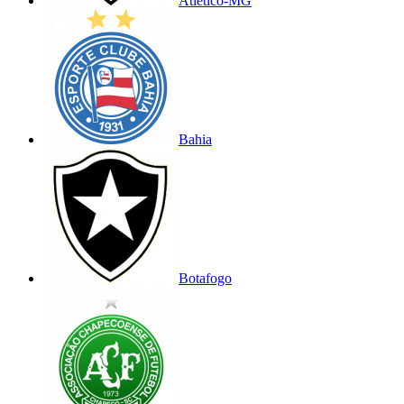
Atlético-MG
Bahia
Botafogo