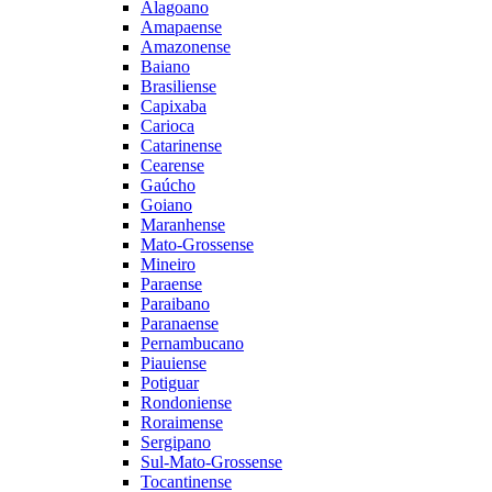
Alagoano
Amapaense
Amazonense
Baiano
Brasiliense
Capixaba
Carioca
Catarinense
Cearense
Gaúcho
Goiano
Maranhense
Mato-Grossense
Mineiro
Paraense
Paraibano
Paranaense
Pernambucano
Piauiense
Potiguar
Rondoniense
Roraimense
Sergipano
Sul-Mato-Grossense
Tocantinense