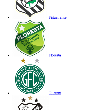
Figueirense
Floresta
Guarani