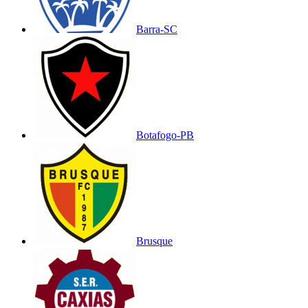
Barra-SC
Botafogo-PB
Brusque