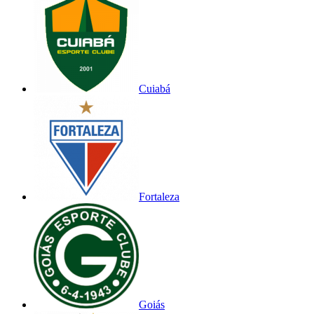
Cuiabá
Fortaleza
Goiás