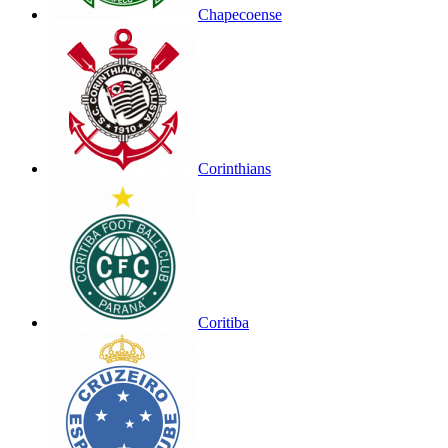
Chapecoense
Corinthians
Coritiba