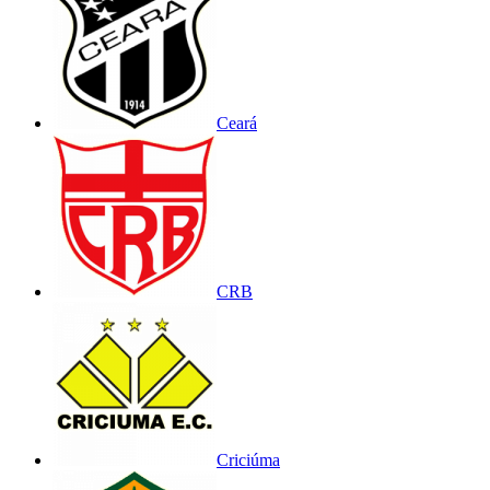
Ceará
CRB
Criciúma