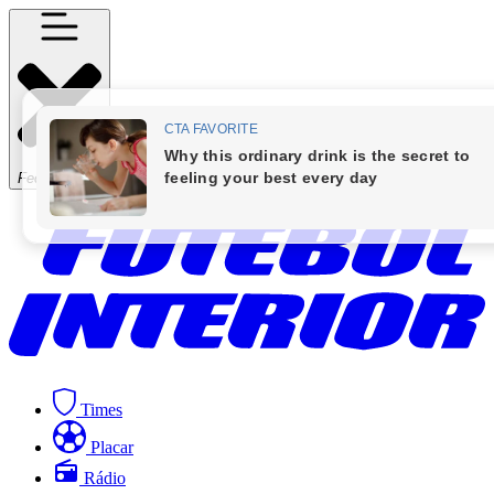
Fechar Menu
Times
Placar
Rádio