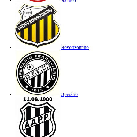
Náutico
Novorizontino
Operário