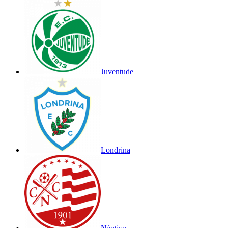
Juventude
Londrina