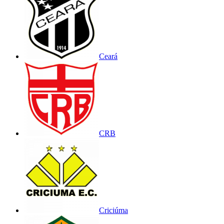
Ceará
CRB
Criciúma