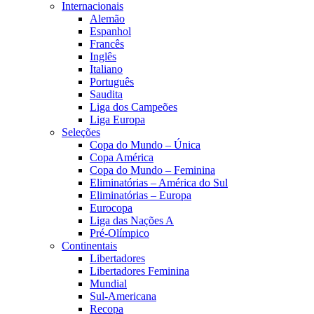
Internacionais
Alemão
Espanhol
Francês
Inglês
Italiano
Português
Saudita
Liga dos Campeões
Liga Europa
Seleções
Copa do Mundo – Única
Copa América
Copa do Mundo – Feminina
Eliminatórias – América do Sul
Eliminatórias – Europa
Eurocopa
Liga das Nações A
Pré-Olímpico
Continentais
Libertadores
Libertadores Feminina
Mundial
Sul-Americana
Recopa