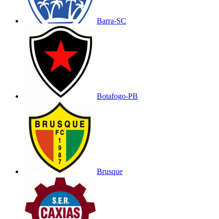
Barra-SC
Botafogo-PB
Brusque