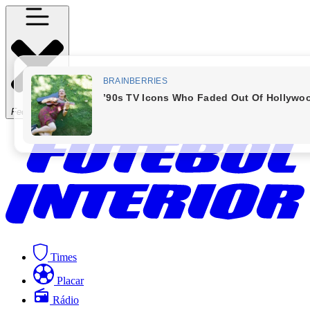
Fechar Menu
Times
Placar
Rádio