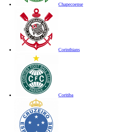
Chapecoense
Corinthians
Coritiba