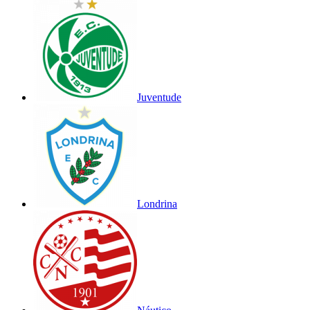
Juventude
Londrina