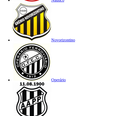
Náutico
Novorizontino
Operário