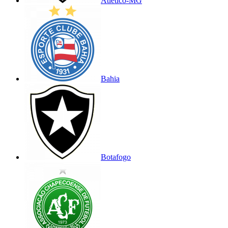
Atlético-MG
Bahia
Botafogo