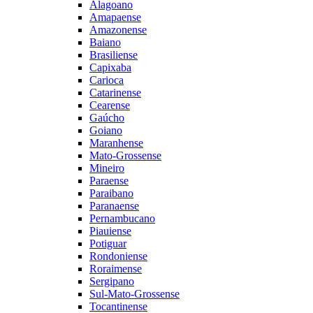
Alagoano
Amapaense
Amazonense
Baiano
Brasiliense
Capixaba
Carioca
Catarinense
Cearense
Gaúcho
Goiano
Maranhense
Mato-Grossense
Mineiro
Paraense
Paraibano
Paranaense
Pernambucano
Piauiense
Potiguar
Rondoniense
Roraimense
Sergipano
Sul-Mato-Grossense
Tocantinense