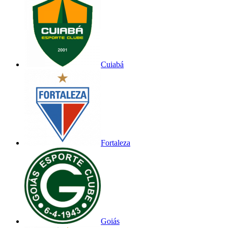
Cuiabá
Fortaleza
Goiás