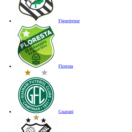
Figueirense
Floresta
Guarani