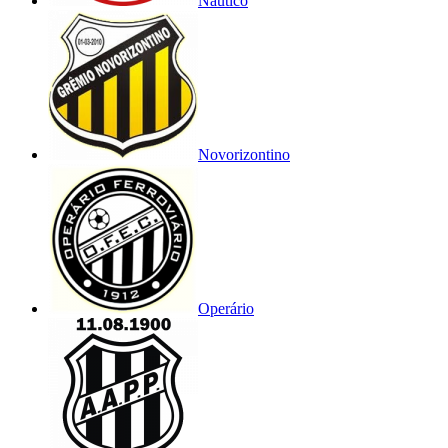
Náutico
Novorizontino
Operário