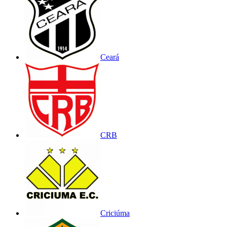
Ceará
CRB
Criciúma