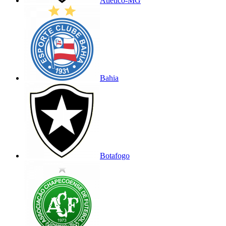
Atlético-MG
Bahia
Botafogo