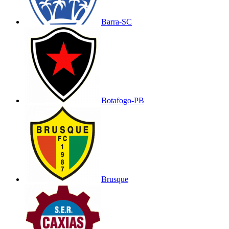
Barra-SC
Botafogo-PB
Brusque