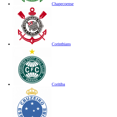
Chapecoense
Corinthians
Coritiba