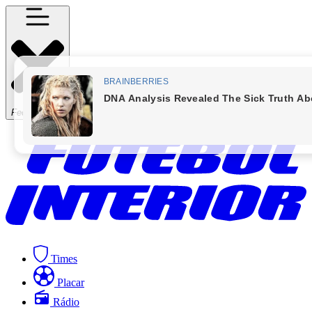
Fechar Menu
Times
Placar
Rádio