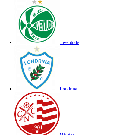
Juventude
Londrina