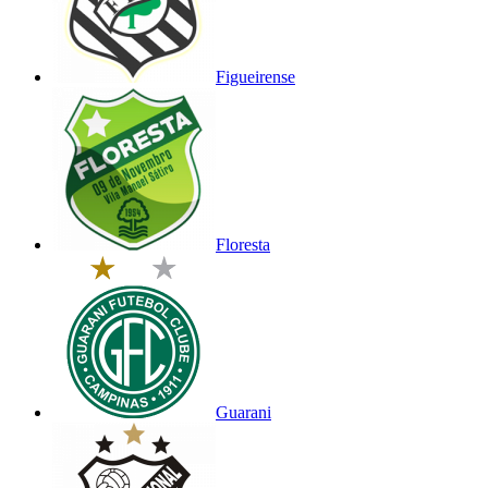
Figueirense
Floresta
Guarani