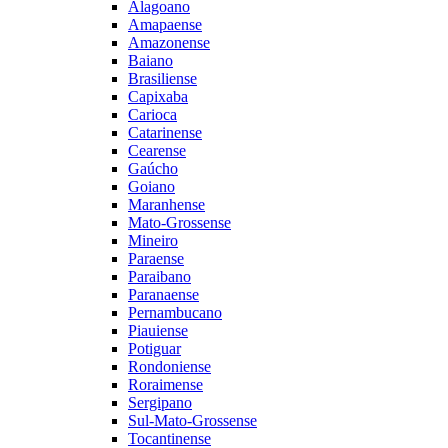
Alagoano
Amapaense
Amazonense
Baiano
Brasiliense
Capixaba
Carioca
Catarinense
Cearense
Gaúcho
Goiano
Maranhense
Mato-Grossense
Mineiro
Paraense
Paraibano
Paranaense
Pernambucano
Piauiense
Potiguar
Rondoniense
Roraimense
Sergipano
Sul-Mato-Grossense
Tocantinense