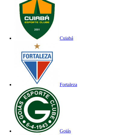
Cuiabá
Fortaleza
Goiás