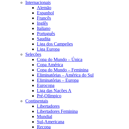
Internacionais
Alemão
Espanhol
Francês
Inglês
Italiano
Português
Saudita
Liga dos Campeões
Liga Europa
Seleções
Copa do Mundo – Única
Copa América
Copa do Mundo – Feminina
Eliminatórias – América do Sul
Eliminatórias – Europa
Eurocopa
Liga das Nações A
Pré-Olímpico
Continentais
Libertadores
Libertadores Feminina
Mundial
Sul-Americana
Recopa