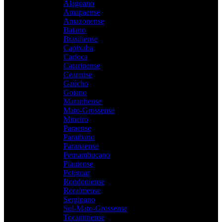
Alagoano
Amapaense
Amazonense
Baiano
Brasiliense
Capixaba
Carioca
Catarinense
Cearense
Gaúcho
Goiano
Maranhense
Mato-Grossense
Mineiro
Paraense
Paraibano
Paranaense
Pernambucano
Piauiense
Potiguar
Rondoniense
Roraimense
Sergipano
Sul-Mato-Grossense
Tocantinense