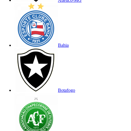
Atlético-MG
Bahia
Botafogo