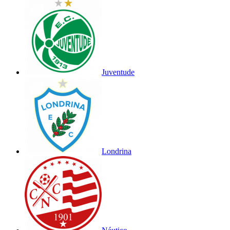
Juventude
Londrina