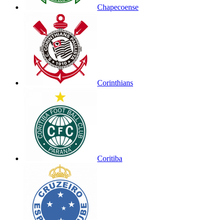
Chapecoense
Corinthians
Coritiba