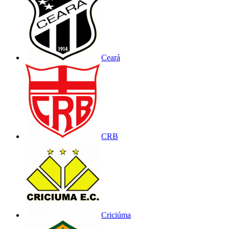
Ceará
CRB
Criciúma