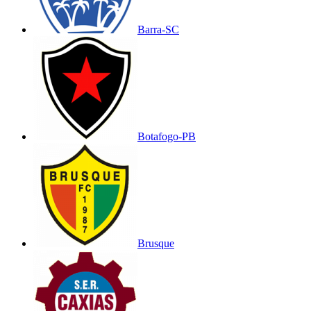
Barra-SC
Botafogo-PB
Brusque