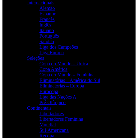
Internacionais
Alemão
Espanhol
Francês
Inglês
Italiano
Português
Saudita
Liga dos Campeões
Liga Europa
Seleções
Copa do Mundo – Única
Copa América
Copa do Mundo – Feminina
Eliminatórias – América do Sul
Eliminatórias – Europa
Eurocopa
Liga das Nações A
Pré-Olímpico
Continentais
Libertadores
Libertadores Feminina
Mundial
Sul-Americana
Recopa