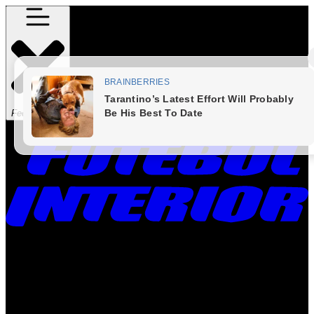
Fechar Menu
Times
Placar
Rádio