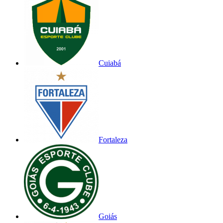
Cuiabá
Fortaleza
Goiás