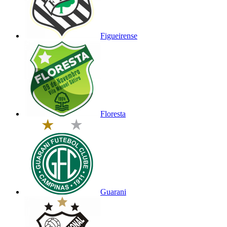
Figueirense
Floresta
Guarani