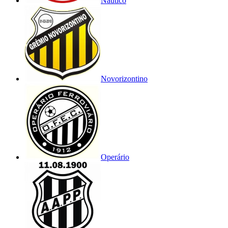
Náutico
Novorizontino
Operário