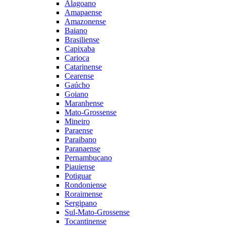
Alagoano
Amapaense
Amazonense
Baiano
Brasiliense
Capixaba
Carioca
Catarinense
Cearense
Gaúcho
Goiano
Maranhense
Mato-Grossense
Mineiro
Paraense
Paraibano
Paranaense
Pernambucano
Piauiense
Potiguar
Rondoniense
Roraimense
Sergipano
Sul-Mato-Grossense
Tocantinense