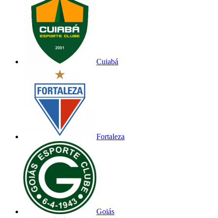
Cuiabá
Fortaleza
Goiás