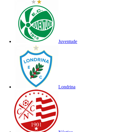
Juventude
Londrina