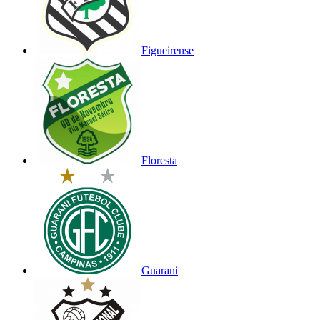
Figueirense
Floresta
Guarani