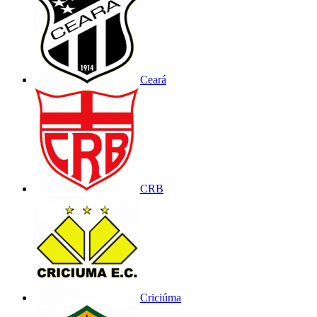
Ceará
CRB
Criciúma