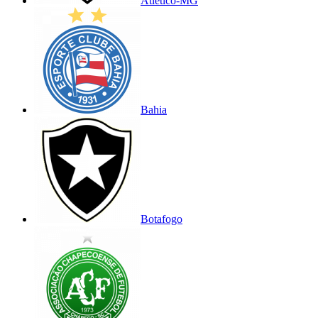
Atlético-MG
Bahia
Botafogo