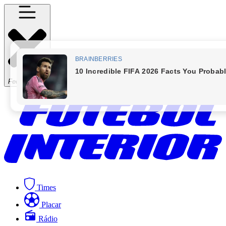
Fechar Menu
Times
Placar
Rádio