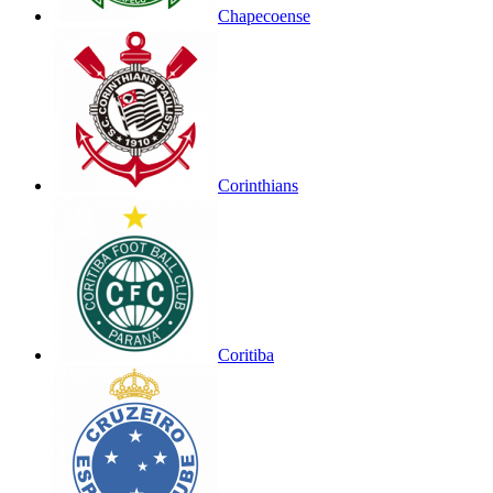
Chapecoense
Corinthians
Coritiba