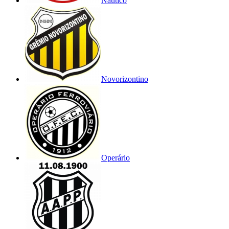
Náutico
Novorizontino
Operário