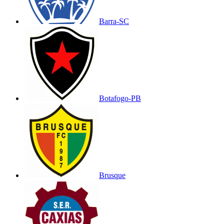
Barra-SC
Botafogo-PB
Brusque