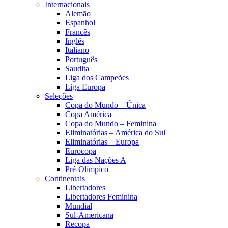
Internacionais
Alemão
Espanhol
Francês
Inglês
Italiano
Português
Saudita
Liga dos Campeões
Liga Europa
Seleções
Copa do Mundo – Única
Copa América
Copa do Mundo – Feminina
Eliminatórias – América do Sul
Eliminatórias – Europa
Eurocopa
Liga das Nações A
Pré-Olímpico
Continentais
Libertadores
Libertadores Feminina
Mundial
Sul-Americana
Recopa