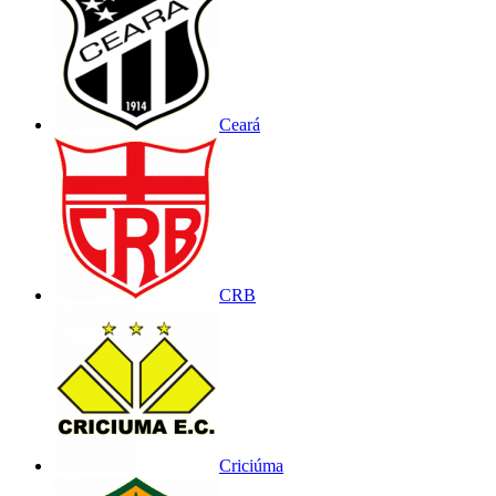
Ceará
CRB
Criciúma