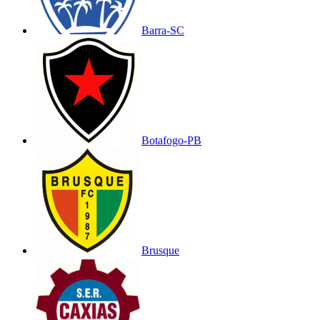
Barra-SC
Botafogo-PB
Brusque