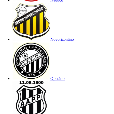
Náutico
Novorizontino
Operário