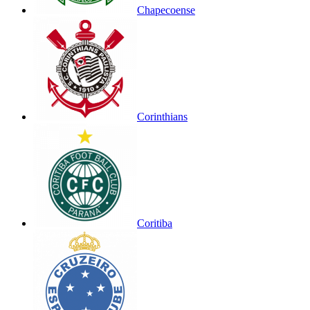
Chapecoense
Corinthians
Coritiba