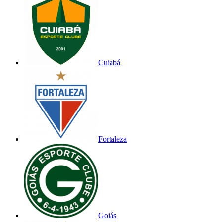
Cuiabá
Fortaleza
Goiás