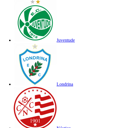
Juventude
Londrina