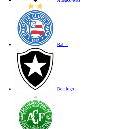
Atlético-MG
Bahia
Botafogo