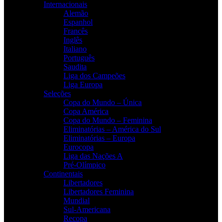
Internacionais
Alemão
Espanhol
Francês
Inglês
Italiano
Português
Saudita
Liga dos Campeões
Liga Europa
Seleções
Copa do Mundo – Única
Copa América
Copa do Mundo – Feminina
Eliminatórias – América do Sul
Eliminatórias – Europa
Eurocopa
Liga das Nações A
Pré-Olímpico
Continentais
Libertadores
Libertadores Feminina
Mundial
Sul-Americana
Recopa