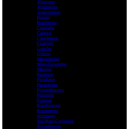
Alagoano
Amapaense
Amazonense
Baiano
Brasiliense
Capixaba
Carioca
Catarinense
Cearense
Gaúcho
Goiano
Maranhense
Mato-Grossense
Mineiro
Paraense
Paraibano
Paranaense
Pernambucano
Piauiense
Potiguar
Rondoniense
Roraimense
Sergipano
Sul-Mato-Grossense
Tocantinense