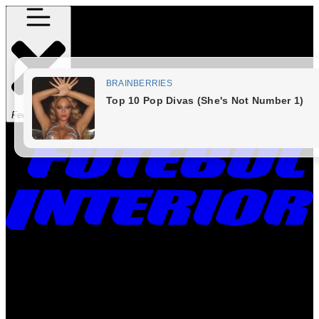
Fechar Menu
Times
Placar
Rádio