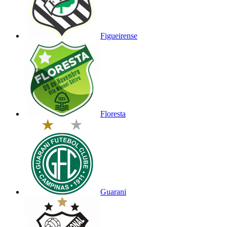
Figueirense
Floresta
Guarani