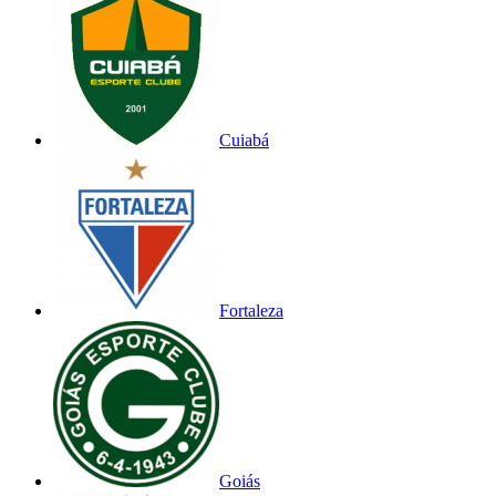
Cuiabá
Fortaleza
Goiás