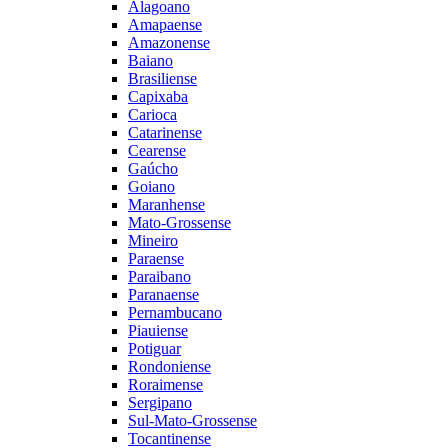
Alagoano
Amapaense
Amazonense
Baiano
Brasiliense
Capixaba
Carioca
Catarinense
Cearense
Gaúcho
Goiano
Maranhense
Mato-Grossense
Mineiro
Paraense
Paraibano
Paranaense
Pernambucano
Piauiense
Potiguar
Rondoniense
Roraimense
Sergipano
Sul-Mato-Grossense
Tocantinense