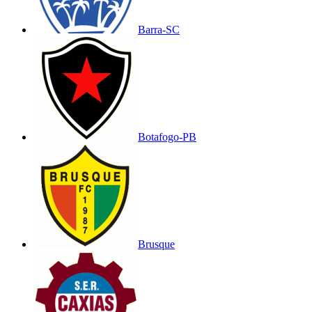
Barra-SC
Botafogo-PB
Brusque