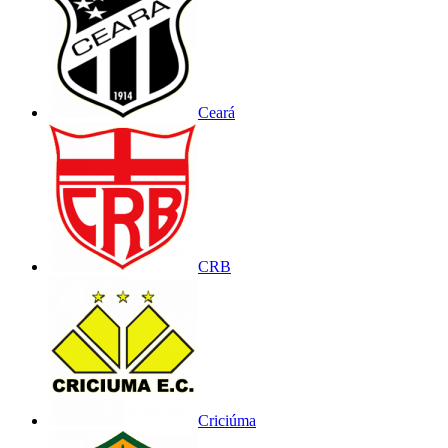
Ceará
CRB
Criciúma