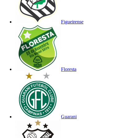
Figueirense
Floresta
Guarani