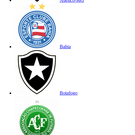
Atlético-MG
Bahia
Botafogo