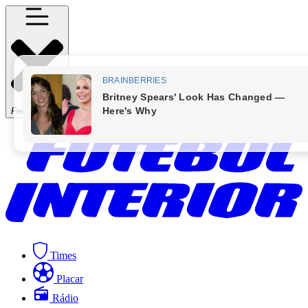
Fechar Menu
Times
Placar
Rádio