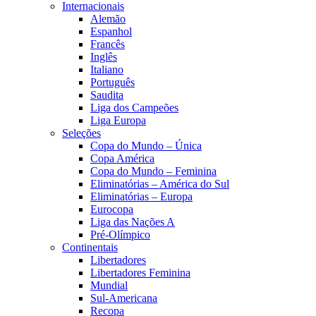
Internacionais
Alemão
Espanhol
Francês
Inglês
Italiano
Português
Saudita
Liga dos Campeões
Liga Europa
Seleções
Copa do Mundo – Única
Copa América
Copa do Mundo – Feminina
Eliminatórias – América do Sul
Eliminatórias – Europa
Eurocopa
Liga das Nações A
Pré-Olímpico
Continentais
Libertadores
Libertadores Feminina
Mundial
Sul-Americana
Recopa