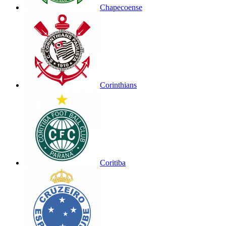
Chapecoense
Corinthians
Coritiba