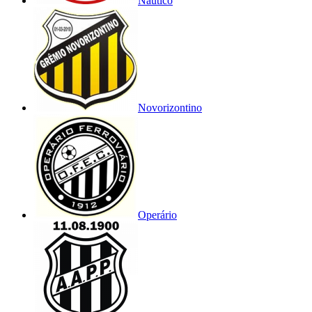
Náutico
Novorizontino
Operário