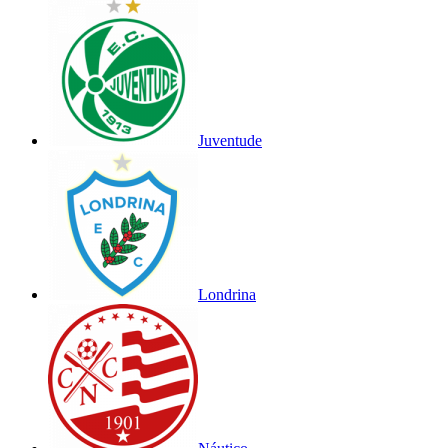
Juventude
Londrina