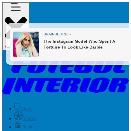
Fechar Menu
Times
Placar
Rádio