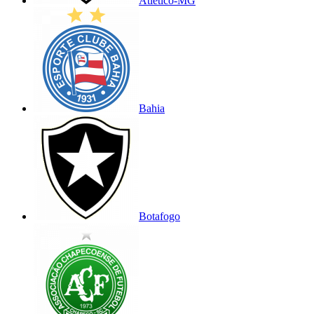
Atlético-MG
Bahia
Botafogo