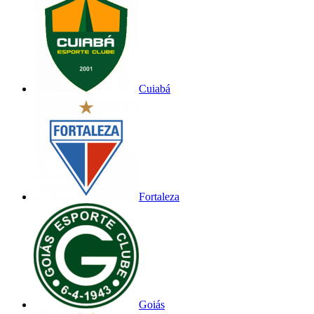
Cuiabá
Fortaleza
Goiás