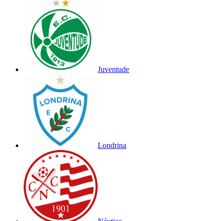
Juventude
Londrina