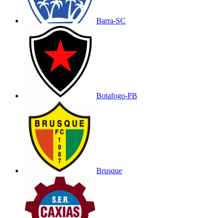
Barra-SC
Botafogo-PB
Brusque