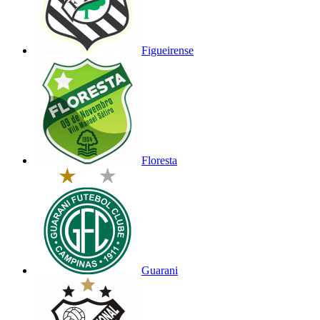
Figueirense
Floresta
Guarani