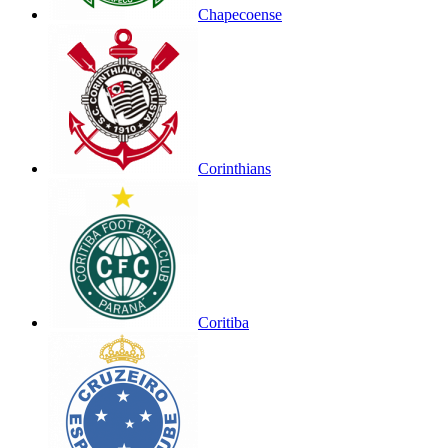
Chapecoense
Corinthians
Coritiba