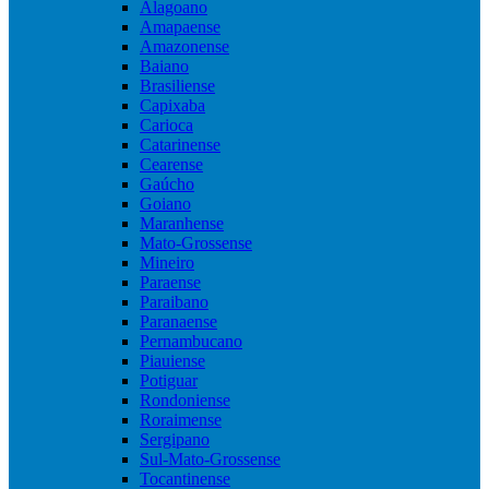
Alagoano
Amapaense
Amazonense
Baiano
Brasiliense
Capixaba
Carioca
Catarinense
Cearense
Gaúcho
Goiano
Maranhense
Mato-Grossense
Mineiro
Paraense
Paraibano
Paranaense
Pernambucano
Piauiense
Potiguar
Rondoniense
Roraimense
Sergipano
Sul-Mato-Grossense
Tocantinense