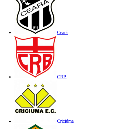
Ceará
CRB
Criciúma