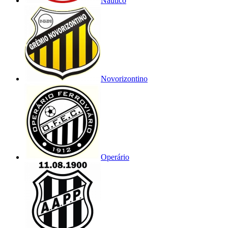
Náutico
Novorizontino
Operário