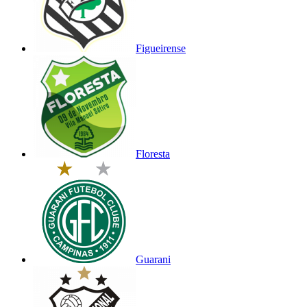
Figueirense
Floresta
Guarani