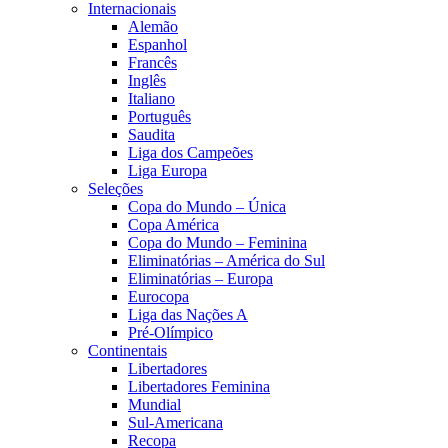
Internacionais
Alemão
Espanhol
Francês
Inglês
Italiano
Português
Saudita
Liga dos Campeões
Liga Europa
Seleções
Copa do Mundo – Única
Copa América
Copa do Mundo – Feminina
Eliminatórias – América do Sul
Eliminatórias – Europa
Eurocopa
Liga das Nações A
Pré-Olímpico
Continentais
Libertadores
Libertadores Feminina
Mundial
Sul-Americana
Recopa