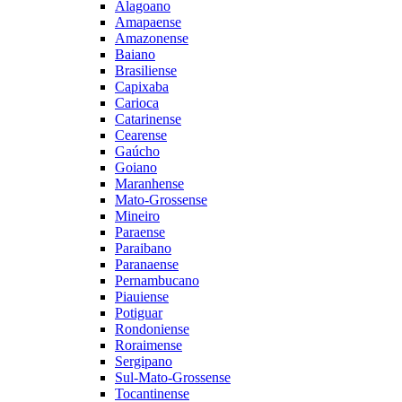
Alagoano
Amapaense
Amazonense
Baiano
Brasiliense
Capixaba
Carioca
Catarinense
Cearense
Gaúcho
Goiano
Maranhense
Mato-Grossense
Mineiro
Paraense
Paraibano
Paranaense
Pernambucano
Piauiense
Potiguar
Rondoniense
Roraimense
Sergipano
Sul-Mato-Grossense
Tocantinense