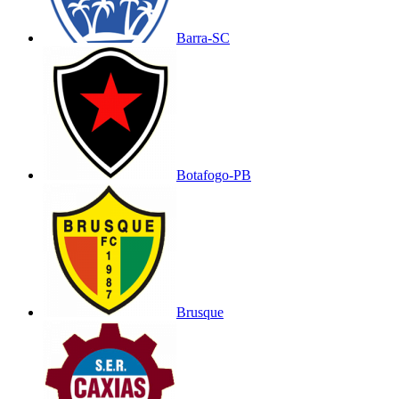
Barra-SC
Botafogo-PB
Brusque