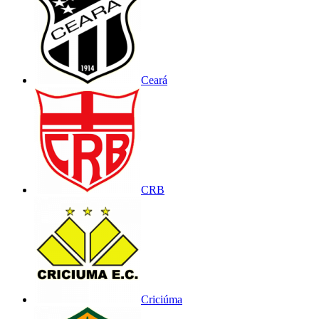
Ceará
CRB
Criciúma