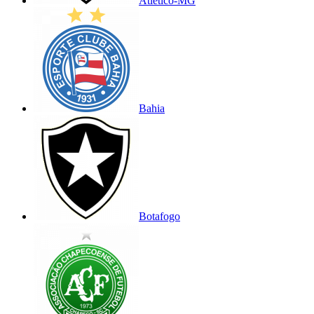
Atlético-MG
Bahia
Botafogo