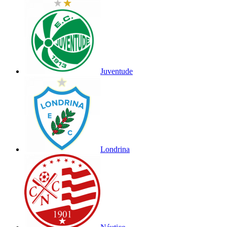
Juventude
Londrina