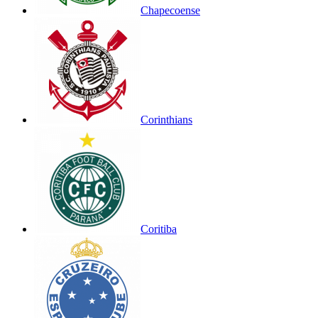
Chapecoense
Corinthians
Coritiba