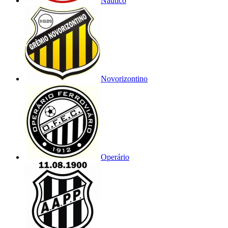
Náutico
Novorizontino
Operário