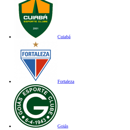
Cuiabá
Fortaleza
Goiás