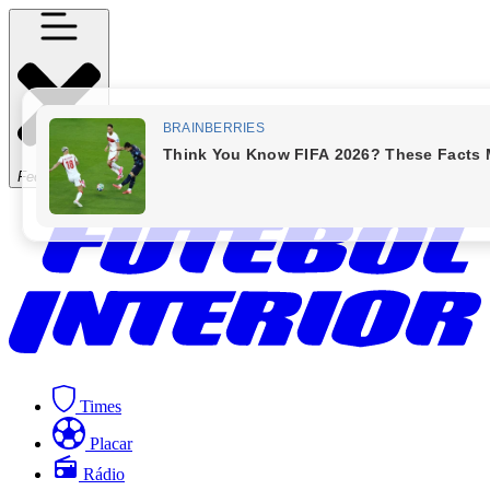
Fechar Menu
Times
Placar
Rádio