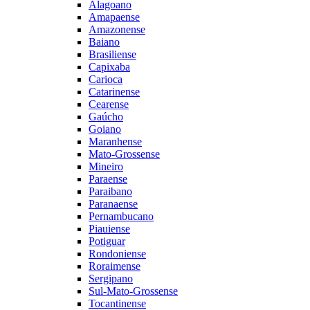
Alagoano
Amapaense
Amazonense
Baiano
Brasiliense
Capixaba
Carioca
Catarinense
Cearense
Gaúcho
Goiano
Maranhense
Mato-Grossense
Mineiro
Paraense
Paraibano
Paranaense
Pernambucano
Piauiense
Potiguar
Rondoniense
Roraimense
Sergipano
Sul-Mato-Grossense
Tocantinense