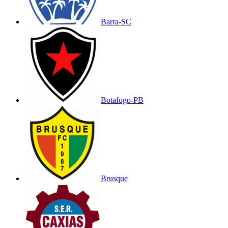
Barra-SC
Botafogo-PB
Brusque