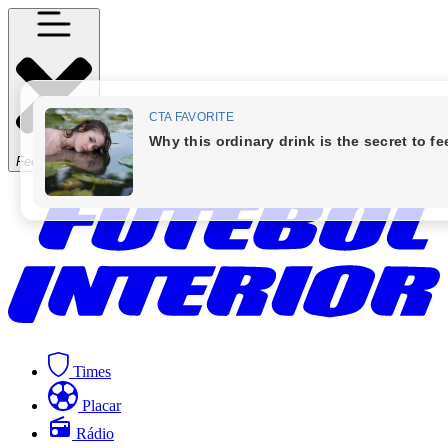
Fechar Menu
Times
Placar
Rádio