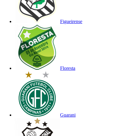
Figueirense
Floresta
Guarani