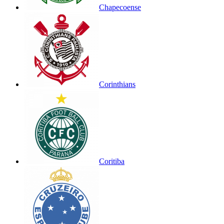
Chapecoense
Corinthians
Coritiba