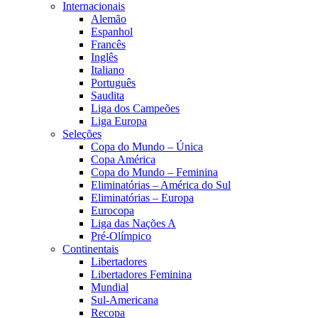
Internacionais
Alemão
Espanhol
Francês
Inglês
Italiano
Português
Saudita
Liga dos Campeões
Liga Europa
Seleções
Copa do Mundo – Única
Copa América
Copa do Mundo – Feminina
Eliminatórias – América do Sul
Eliminatórias – Europa
Eurocopa
Liga das Nações A
Pré-Olímpico
Continentais
Libertadores
Libertadores Feminina
Mundial
Sul-Americana
Recopa