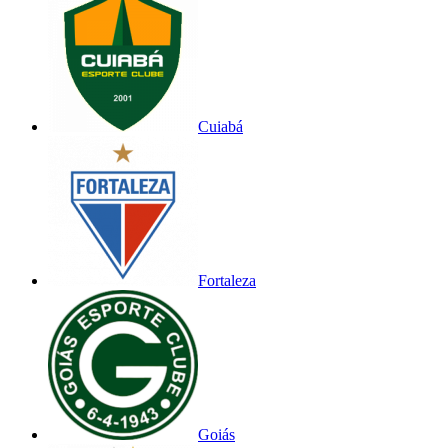
Cuiabá
Fortaleza
Goiás