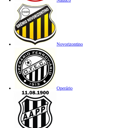
Náutico
Novorizontino
Operário