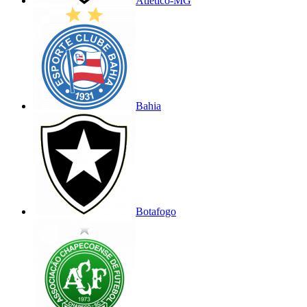
Atlético-MG
Bahia
Botafogo