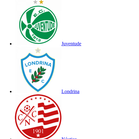
Juventude
Londrina