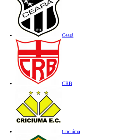
Ceará
CRB
Criciúma