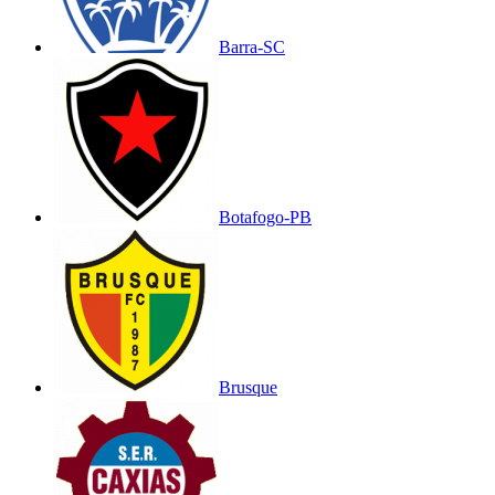
Barra-SC
Botafogo-PB
Brusque