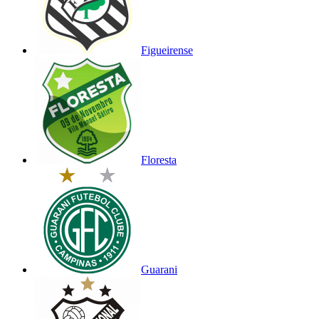
Figueirense
Floresta
Guarani