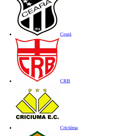
Ceará
CRB
Criciúma