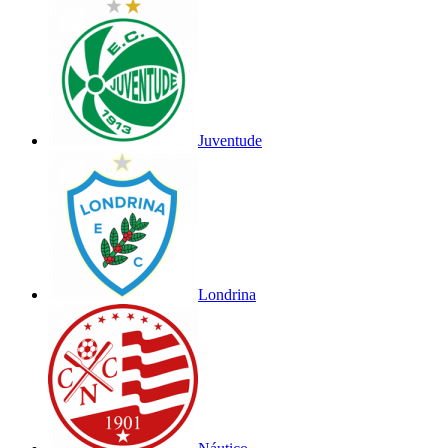
Juventude
Londrina