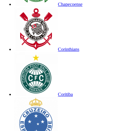
Chapecoense
Corinthians
Coritiba