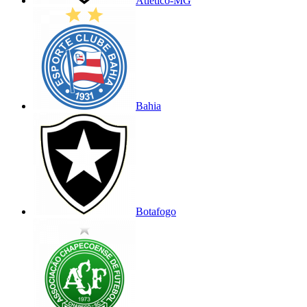
Atlético-MG
Bahia
Botafogo