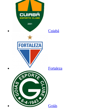
Cuiabá
Fortaleza
Goiás