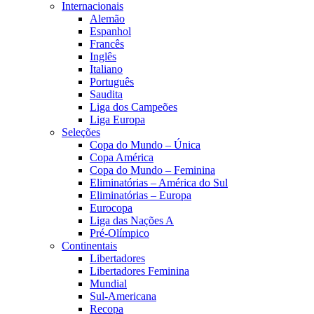
Internacionais
Alemão
Espanhol
Francês
Inglês
Italiano
Português
Saudita
Liga dos Campeões
Liga Europa
Seleções
Copa do Mundo – Única
Copa América
Copa do Mundo – Feminina
Eliminatórias – América do Sul
Eliminatórias – Europa
Eurocopa
Liga das Nações A
Pré-Olímpico
Continentais
Libertadores
Libertadores Feminina
Mundial
Sul-Americana
Recopa