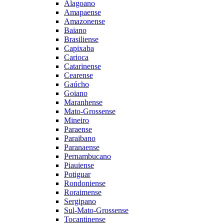
Alagoano
Amapaense
Amazonense
Baiano
Brasiliense
Capixaba
Carioca
Catarinense
Cearense
Gaúcho
Goiano
Maranhense
Mato-Grossense
Mineiro
Paraense
Paraibano
Paranaense
Pernambucano
Piauiense
Potiguar
Rondoniense
Roraimense
Sergipano
Sul-Mato-Grossense
Tocantinense