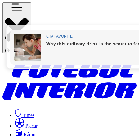
Fechar Menu
Times
Placar
Rádio