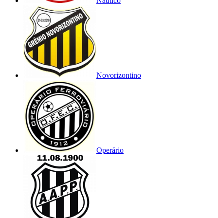
Náutico
Novorizontino
Operário