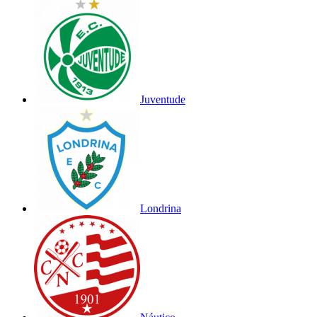
Juventude
Londrina