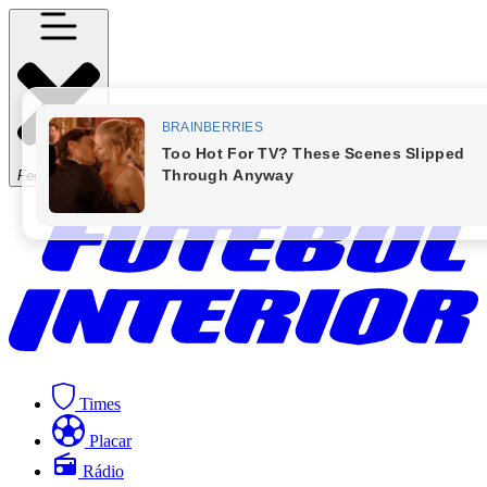
Fechar Menu
Times
Placar
Rádio