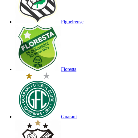
Figueirense
Floresta
Guarani