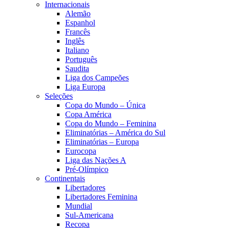
Internacionais
Alemão
Espanhol
Francês
Inglês
Italiano
Português
Saudita
Liga dos Campeões
Liga Europa
Seleções
Copa do Mundo – Única
Copa América
Copa do Mundo – Feminina
Eliminatórias – América do Sul
Eliminatórias – Europa
Eurocopa
Liga das Nações A
Pré-Olímpico
Continentais
Libertadores
Libertadores Feminina
Mundial
Sul-Americana
Recopa