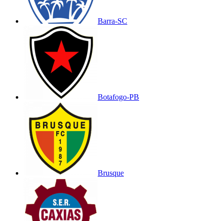
Barra-SC
Botafogo-PB
Brusque