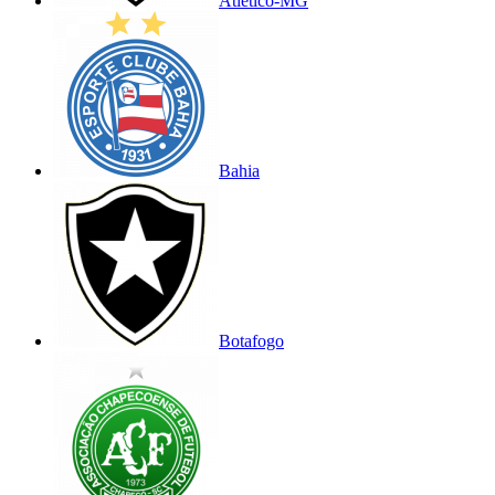
Atlético-MG
Bahia
Botafogo