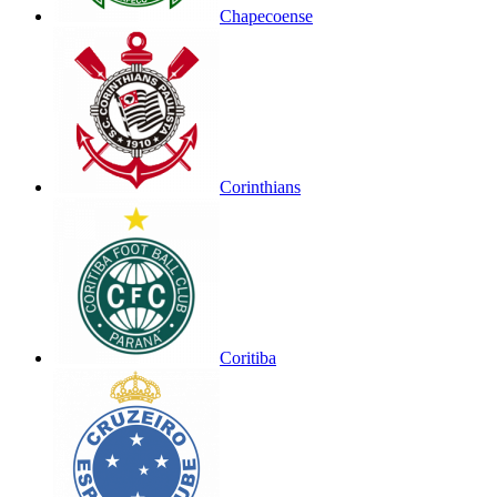
Chapecoense
Corinthians
Coritiba