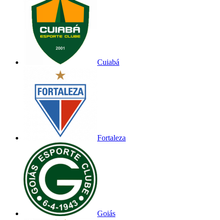
Cuiabá
Fortaleza
Goiás