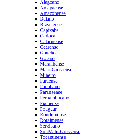
Alagoano
Amapaense
Amazonense
Baiano
Brasiliense
Capixaba
Carioca
Catarinense
Cearense
Gaúcho
Goiano
Maranhense
Mato-Grossense
Mineiro
Paraense
Paraibano
Paranaense
Pernambucano
Piauiense
Potiguar
Rondoniense
Roraimense
Sergipano
Sul-Mato-Grossense
Tocantinense