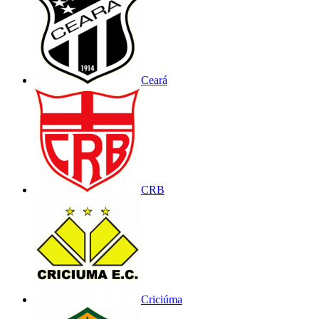
Ceará
CRB
Criciúma