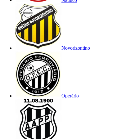
Náutico
Novorizontino
Operário