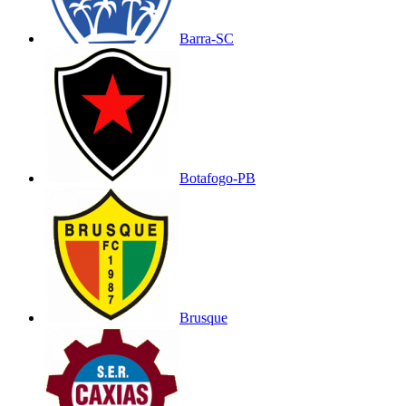
Barra-SC
Botafogo-PB
Brusque