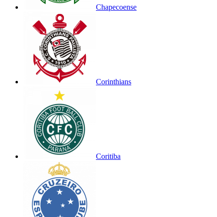
Chapecoense
Corinthians
Coritiba