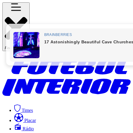
Fechar Menu
Times
Placar
Rádio