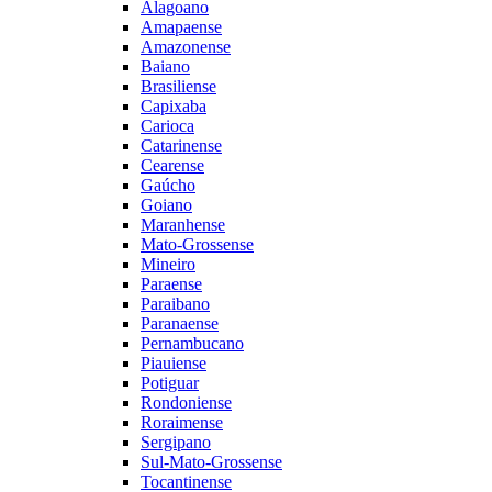
Alagoano
Amapaense
Amazonense
Baiano
Brasiliense
Capixaba
Carioca
Catarinense
Cearense
Gaúcho
Goiano
Maranhense
Mato-Grossense
Mineiro
Paraense
Paraibano
Paranaense
Pernambucano
Piauiense
Potiguar
Rondoniense
Roraimense
Sergipano
Sul-Mato-Grossense
Tocantinense