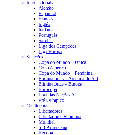
Internacionais
Alemão
Espanhol
Francês
Inglês
Italiano
Português
Saudita
Liga dos Campeões
Liga Europa
Seleções
Copa do Mundo – Única
Copa América
Copa do Mundo – Feminina
Eliminatórias – América do Sul
Eliminatórias – Europa
Eurocopa
Liga das Nações A
Pré-Olímpico
Continentais
Libertadores
Libertadores Feminina
Mundial
Sul-Americana
Recopa