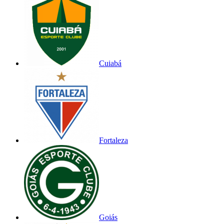
Cuiabá
Fortaleza
Goiás