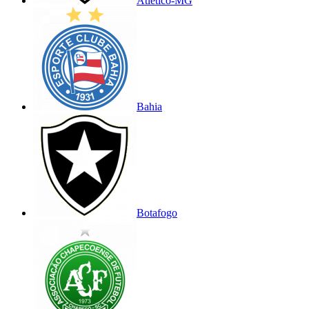
Atlético-MG
Bahia
Botafogo