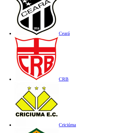
Ceará
CRB
Criciúma