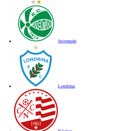
Juventude
Londrina