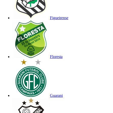
Figueirense
Floresta
Guarani