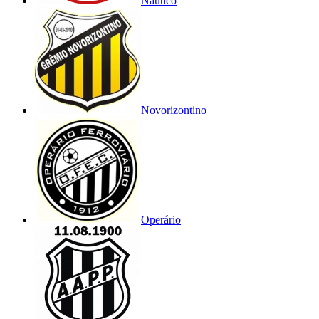
Náutico
Novorizontino
Operário