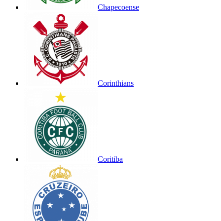
Chapecoense
Corinthians
Coritiba