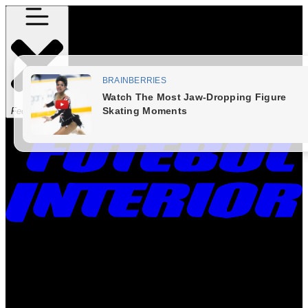
Fechar Menu
Times
Placar
Rádio