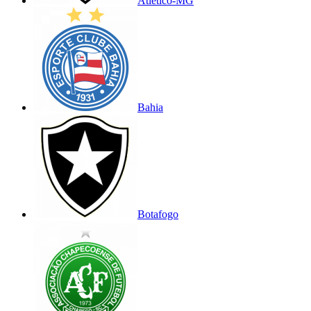
Atlético-MG
Bahia
Botafogo