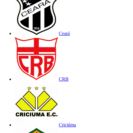
Ceará
CRB
Criciúma