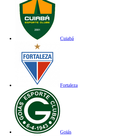
Cuiabá
Fortaleza
Goiás