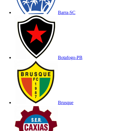
Barra-SC
Botafogo-PB
Brusque