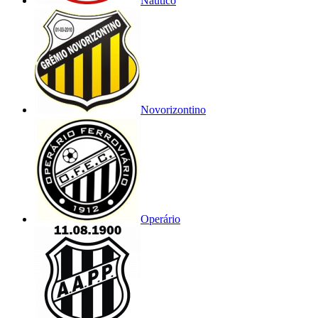
Náutico
Novorizontino
Operário