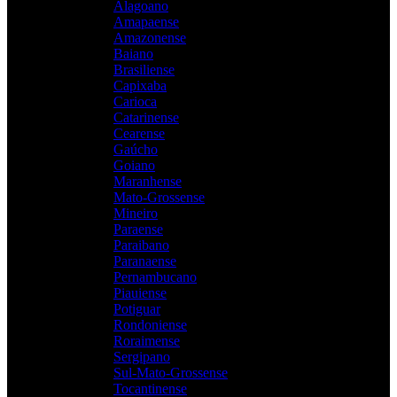
Alagoano
Amapaense
Amazonense
Baiano
Brasiliense
Capixaba
Carioca
Catarinense
Cearense
Gaúcho
Goiano
Maranhense
Mato-Grossense
Mineiro
Paraense
Paraibano
Paranaense
Pernambucano
Piauiense
Potiguar
Rondoniense
Roraimense
Sergipano
Sul-Mato-Grossense
Tocantinense