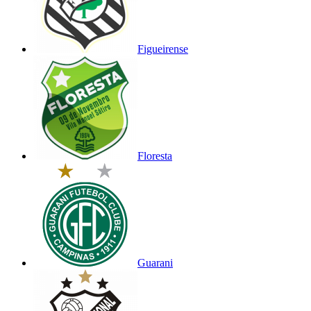
Figueirense
Floresta
Guarani