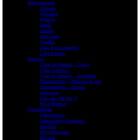
Internacionais
Alemão
Espanhol
Francês
Inglês
Italiano
Português
Saudita
Liga dos Campeões
Liga Europa
Seleções
Copa do Mundo – Única
Copa América
Copa do Mundo – Feminina
Eliminatórias – América do Sul
Eliminatórias – Europa
Eurocopa
Liga das Nações A
Pré-Olímpico
Continentais
Libertadores
Libertadores Feminina
Mundial
Sul-Americana
Recopa