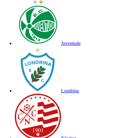
Juventude
Londrina