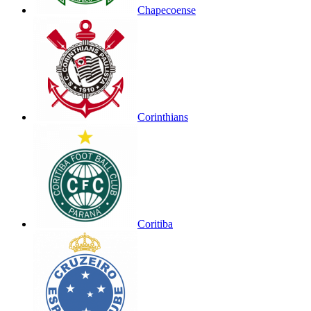
Chapecoense
Corinthians
Coritiba