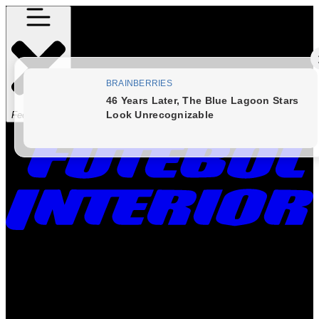
Fechar Menu
Times
Placar
Rádio