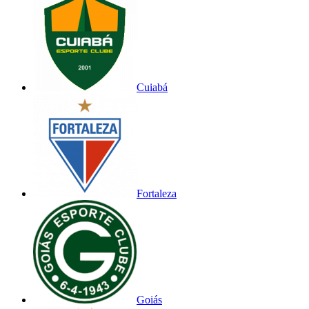
Cuiabá
Fortaleza
Goiás