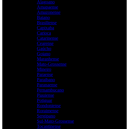
Alagoano
Amapaense
Amazonense
Baiano
Brasiliense
Capixaba
Carioca
Catarinense
Cearense
Gaúcho
Goiano
Maranhense
Mato-Grossense
Mineiro
Paraense
Paraibano
Paranaense
Pernambucano
Piauiense
Potiguar
Rondoniense
Roraimense
Sergipano
Sul-Mato-Grossense
Tocantinense