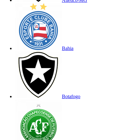
Atlético-MG
Bahia
Botafogo