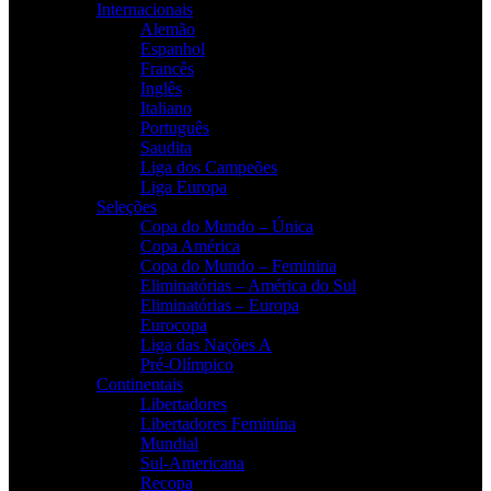
Internacionais
Alemão
Espanhol
Francês
Inglês
Italiano
Português
Saudita
Liga dos Campeões
Liga Europa
Seleções
Copa do Mundo – Única
Copa América
Copa do Mundo – Feminina
Eliminatórias – América do Sul
Eliminatórias – Europa
Eurocopa
Liga das Nações A
Pré-Olímpico
Continentais
Libertadores
Libertadores Feminina
Mundial
Sul-Americana
Recopa