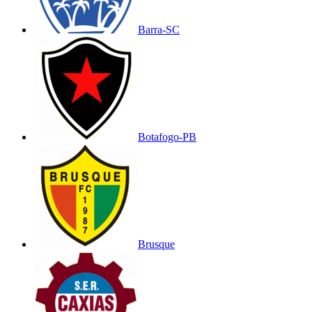
Barra-SC
Botafogo-PB
Brusque