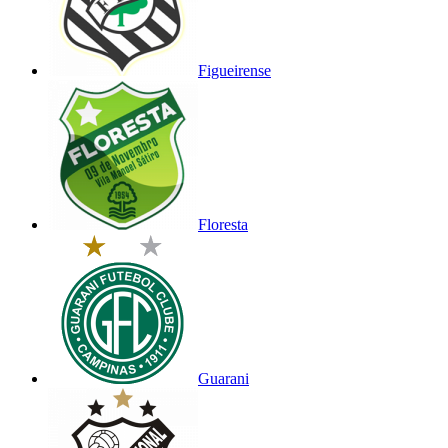
Figueirense
Floresta
Guarani