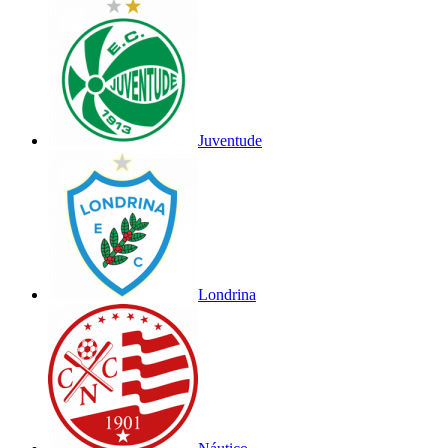
Juventude
Londrina