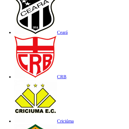
Ceará
CRB
Criciúma