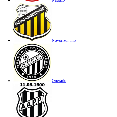
Náutico
Novorizontino
Operário